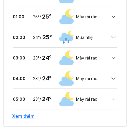
25°
01:00
25°
Mây rải rác
/
25°
02:00
24°
Mưa nhẹ
/
24°
03:00
23°
Mây rải rác
/
24°
04:00
23°
Mây rải rác
/
24°
05:00
23°
Mây rải rác
/
Xem thêm
24°
06:00
23°
Mây thưa
/