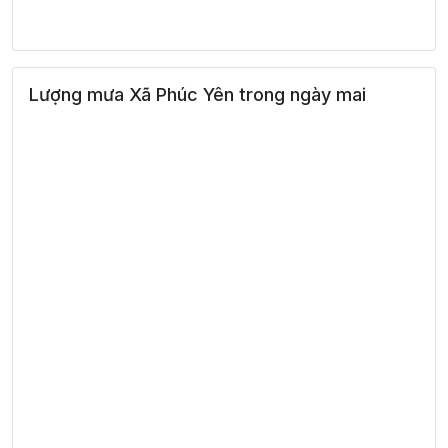
39°
13:00
36°
Mây rải rác
/
40°
14:00
34°
Mây đen u ám
/
Lượng mưa Xã Phúc Yên trong ngày mai
40°
15:00
34°
Mây đen u ám
/
40°
16:00
36°
Mây cụm
/
40°
17:00
34°
Mây cụm
/
35°
18:00
30°
Mây cụm
/
32°
19:00
28°
Mây cụm
/