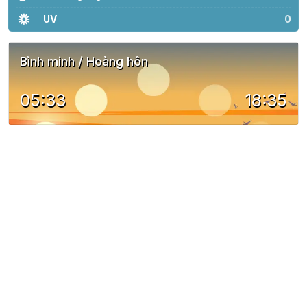
UV
0
Bình minh / Hoàng hôn
05:33
18:35