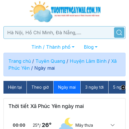
Tỉnh / Thành phố
Blog
Trang chủ
/
Tuyên Quang
/
Huyện Lâm Bình
/
Xã
Phúc Yên
/
Ngày mai
Hiện tại
Theo giờ
Ngày mai
3 ngày tới
5 ngày t
Thời tiết Xã Phúc Yên ngày mai
26°
00:00
25°
Mây thưa
/