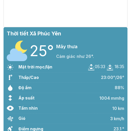
30°
20:00
28°
Mây thưa
/
Thời tiết Xã Phúc Yên
29°
21:00
27°
Mưa nhẹ
/
25°
Mây thưa
Cảm giác như 26°.
26°
22:00
26°
Mây thưa
/
05:33
18:35
Mặt trời mọc/lặn
Thấp/Cao
23:00°/26°
26°
23:00
25°
Mưa nhẹ
/
Độ ẩm
88%
Áp suất
1004 mmhg
Tầm nhìn
10 km
Gió
3 km/h
Điểm ngưng
23.1 °