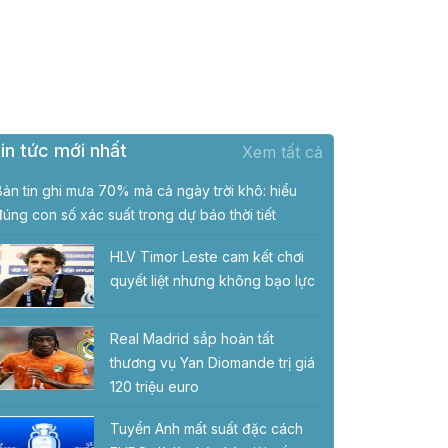
in tức mới nhất
Xem tất cả
Bản tin ghi mưa 70% mà cả ngày trời khô: hiểu
đúng con số xác suất trong dự báo thời tiết
HLV Timor Leste cam kết chơi
quyết liệt nhưng không bạo lực
Real Madrid sắp hoàn tất
thương vụ Yan Diomande trị giá
120 triệu euro
Tuyển Anh mất suất đặc cách