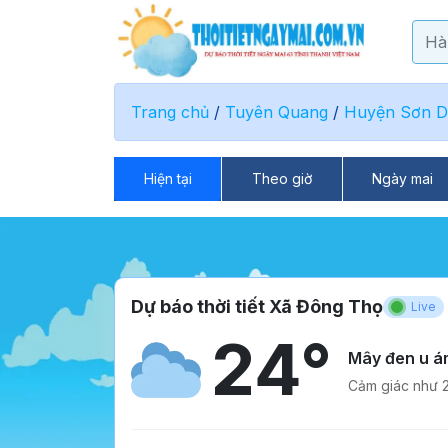
Trang chủ
/
Tuyên Quang
/
Huyện Sơn 
Hiện tại
Theo giờ
Ngày mai
Dự báo thời tiết Xã Đông Thọ
Live
24°
Mây đen u á
Cảm giác như 2