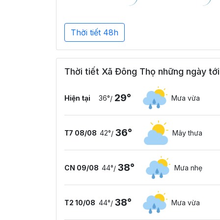
Thời tiết 48h
Thời tiết Xã Đông Thọ những ngày tới
29°
Hiện tại
36°
Mưa vừa
/
36°
T7 08/08
42°
Mây thưa
/
38°
CN 09/08
44°
Mưa nhẹ
/
38°
T2 10/08
44°
Mưa vừa
/