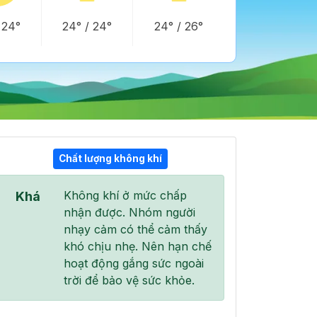
/
24°
24°
/
24°
24°
/
26°
Chất lượng không khí
07:00
08:00
09:00
Không khí ở mức chấp
Khá
25°
/
26°
26°
/
26°
29°
/
34°
nhận được. Nhóm người
nhạy cảm có thể cảm thấy
khó chịu nhẹ. Nên hạn chế
hoạt động gắng sức ngoài
trời để bảo vệ sức khỏe.
79 %
74 %
100 %
Mây đen u ám
Mưa nhẹ
Mưa nhẹ