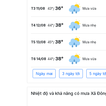
36°
T3 11/08
43°
Mưa vừa
/
38°
T4 12/08
44°
Mưa nhẹ
/
38°
T5 13/08
45°
Mưa nhẹ
/
38°
T6 14/08
44°
Mưa vừa
/
Ngày mai
3 ngày tới
5 ngày tớ
Nhiệt độ và khả năng có mưa Xã Đông