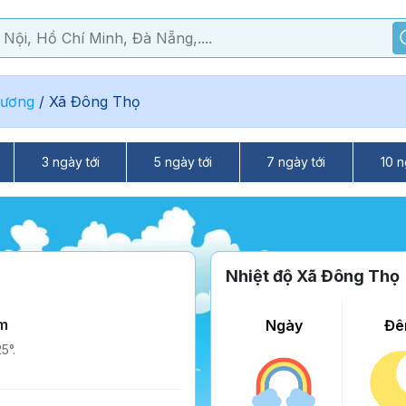
Dương
/
Xã Đông Thọ
3 ngày tới
5 ngày tới
7 ngày tới
10 n
Nhiệt độ Xã Đông Thọ
m
Ngày
Đê
5°.