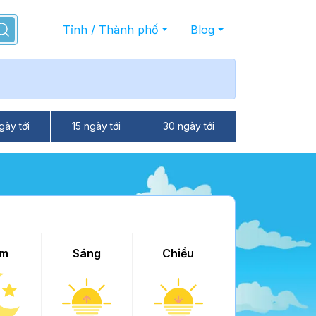
Tỉnh / Thành phố
Blog
gày tới
15 ngày tới
30 ngày tới
m
Sáng
Chiều