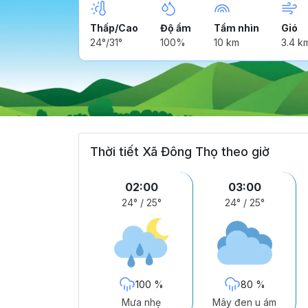
Thấp/Cao
Độ ẩm
Tầm nhìn
Gió
24°/31°
100%
10 km
3.4 k
Thời tiết Xã Đông Thọ theo giờ
02:00
03:00
24°
/
25°
24°
/
25°
100 %
80 %
Mưa nhẹ
Mây đen u ám