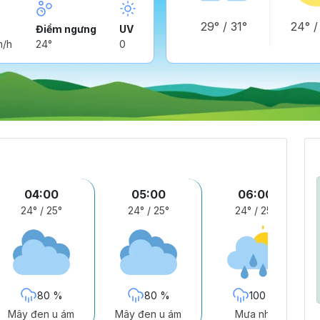
29°
/
31°
24°
Điểm ngưng
UV
m/h
24°
0
04:00
05:00
06:00
24°
/
25°
24°
/
25°
24°
/
25°
80 %
80 %
100 %
Mây đen u ám
Mây đen u ám
Mưa nhẹ