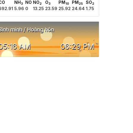
CO
NH
NO
NO
O
PM
PM
SO
3
2
3
10
25
2
692.91
5.96
0
13.25
23.59
25.92
24.64
1.75
Bình minh / Hoàng hôn
05:16 AM
06:29 PM