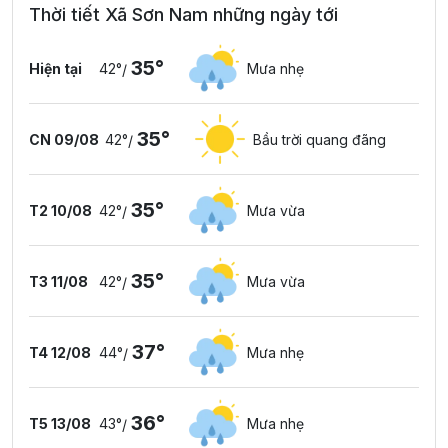
Thời tiết Xã Sơn Nam những ngày tới
35°
Hiện tại
42°
Mưa nhẹ
/
35°
CN 09/08
42°
Bầu trời quang đãng
/
35°
T2 10/08
42°
Mưa vừa
/
35°
T3 11/08
42°
Mưa vừa
/
37°
T4 12/08
44°
Mưa nhẹ
/
36°
T5 13/08
43°
Mưa nhẹ
/