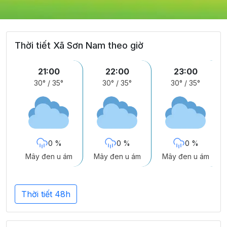
Thời tiết Xã Sơn Nam theo giờ
21:00
22:00
23:00
30°
/
35°
30°
/
35°
30°
/
35°
0 %
0 %
0 %
Mây đen u ám
Mây đen u ám
Mây đen u ám
Thời tiết 48h