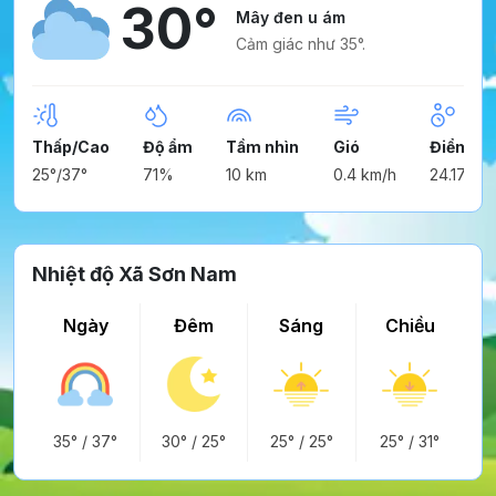
30°
Mây đen u ám
Cảm giác như 35°.
Thấp/Cao
Độ ẩm
Tầm nhìn
Gió
Điểm ng
25°/37°
71%
10 km
0.4 km/h
24.17°
Nhiệt độ Xã Sơn Nam
Ngày
Đêm
Sáng
Chiều
35°
/
37°
30°
/
25°
25°
/
25°
25°
/
31°