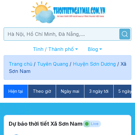
Tỉnh / Thành phố
Blog
Trang chủ
/
Tuyên Quang
/
Huyện Sơn Dương
/
Xã
Sơn Nam
Hiện tại
Theo giờ
Ngày mai
3 ngày tới
5 ngày t
Dự báo thời tiết Xã Sơn Nam
Live