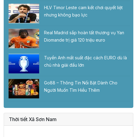
HLV Timor Leste cam kết chơi quyết liệt
nhưng không bạo lực
Real Madrid sắp hoàn tất thương vụ Yan
Diomande trị giá 120 triệu euro
Tuyển Anh mất suất đặc cách EURO dù là
chủ nhà giải đấu lớn
Go88 – Thông Tin Nổi Bật Dành Cho
Người Muốn Tìm Hiểu Thêm
Thời tiết Xã Sơn Nam