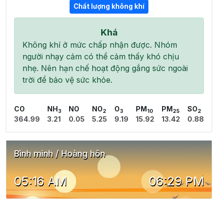
Chất lượng không khí
Khá
Không khí ở mức chấp nhận được. Nhóm
người nhạy cảm có thể cảm thấy khó chịu
nhẹ. Nên hạn chế hoạt động gắng sức ngoài
trời để bảo vệ sức khỏe.
CO
NH
NO
NO
O
PM
PM
SO
3
2
3
10
25
2
364.99
3.21
0.05
5.25
9.19
15.92
13.42
0.88
Bình minh / Hoàng hôn
05:16 AM
06:29 PM