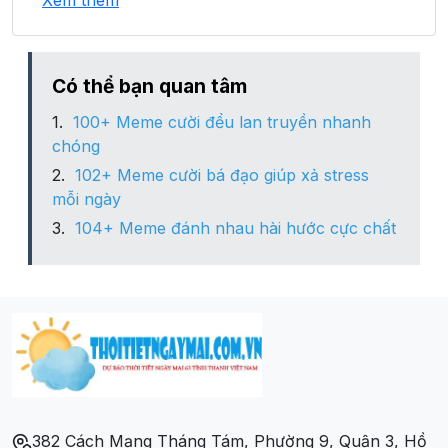
Xem thêm
Xã Hào Phú
Xã Hồng Lạc
Có thể bạn quan tâm
100+ Meme cười đểu lan truyền nhanh
Xã Hợp Hòa
chóng
102+ Meme cười bá đạo giúp xả stress
Xã Hợp Thành
mỗi ngày
104+ Meme đánh nhau hài hước cực chất
Xã Kháng Nhật
Xã Lương Thiện
Xã Minh Thanh
Xã Ninh Lai
382 Cách Mạng Tháng Tám, Phường 9, Quận 3, Hồ