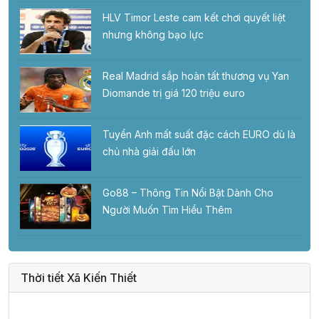
HLV Timor Leste cam kết chơi quyết liệt
nhưng không bạo lực
Real Madrid sắp hoàn tất thương vụ Yan
Diomande trị giá 120 triệu euro
Tuyển Anh mất suất đặc cách EURO dù là
chủ nhà giải đấu lớn
Go88 – Thông Tin Nổi Bật Dành Cho
Người Muốn Tìm Hiểu Thêm
Thời tiết Xã Kiến Thiết