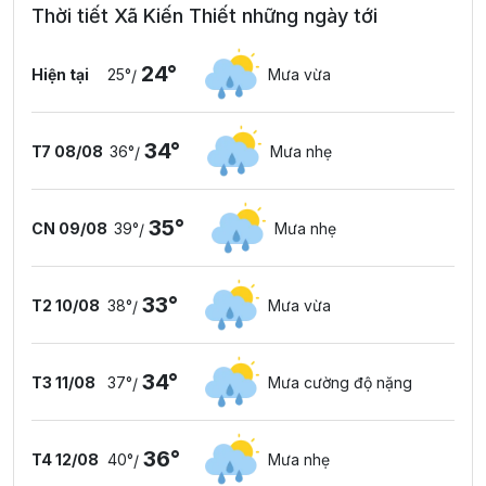
Thời tiết Xã Kiến Thiết những ngày tới
24°
Hiện tại
25°
Mưa vừa
/
34°
T7 08/08
36°
Mưa nhẹ
/
35°
CN 09/08
39°
Mưa nhẹ
/
33°
T2 10/08
38°
Mưa vừa
/
34°
T3 11/08
37°
Mưa cường độ nặng
/
36°
T4 12/08
40°
Mưa nhẹ
/