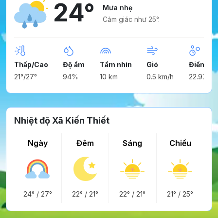
24°
Mưa nhẹ
Cảm giác như 25°.
Thấp/Cao
Độ ẩm
Tầm nhìn
Gió
Điểm ng
21°/27°
94%
10 km
0.5 km/h
22.97°
Nhiệt độ Xã Kiến Thiết
Ngày
Đêm
Sáng
Chiều
24°
/
27°
22°
/
21°
22°
/
21°
21°
/
25°