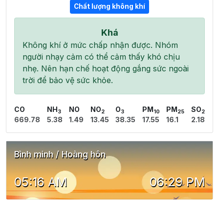
Chất lượng không khí
Khá
Không khí ở mức chấp nhận được. Nhóm
người nhạy cảm có thể cảm thấy khó chịu
nhẹ. Nên hạn chế hoạt động gắng sức ngoài
trời để bảo vệ sức khỏe.
CO
NH
NO
NO
O
PM
PM
SO
3
2
3
10
25
2
669.78
5.38
1.49
13.45
38.35
17.55
16.1
2.18
Bình minh / Hoàng hôn
05:16 AM
06:29 PM