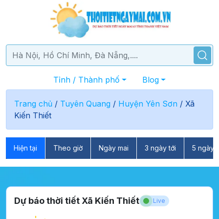
Tỉnh / Thành phố
Blog
Trang chủ
/
Tuyên Quang
/
Huyện Yên Sơn
/
Xã
Kiến Thiết
Hiện tại
Theo giờ
Ngày mai
3 ngày tới
5 ngày t
Dự báo thời tiết Xã Kiến Thiết
Live