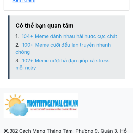
Xem thêm
Xã Kim Quan
Xã Lang Quán
Có thể bạn quan tâm
104+ Meme đánh nhau hài hước cực chất
Xã Lực Hành
100+ Meme cười đểu lan truyền nhanh
chóng
Xã Mỹ Bằng
102+ Meme cười bá đạo giúp xả stress
mỗi ngày
Xã Nhữ Hán
Xã Nhữ Khê
Xã Phú Thịnh
Xã Phúc Ninh
382 Cách Mạng Tháng Tám, Phường 9, Quận 3, Hồ