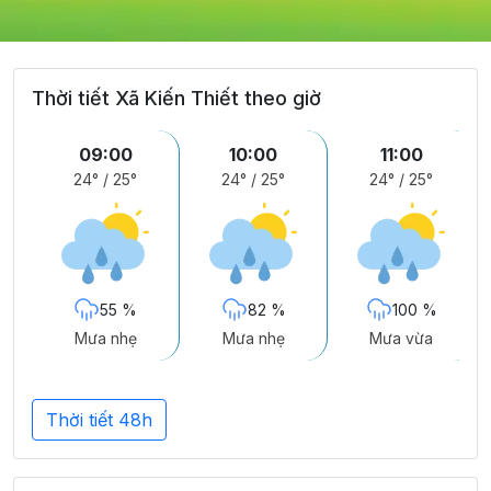
Thời tiết Xã Kiến Thiết theo giờ
09:00
10:00
11:00
24°
/
25°
24°
/
25°
24°
/
25°
55 %
82 %
100 %
Mưa nhẹ
Mưa nhẹ
Mưa vừa
Thời tiết 48h