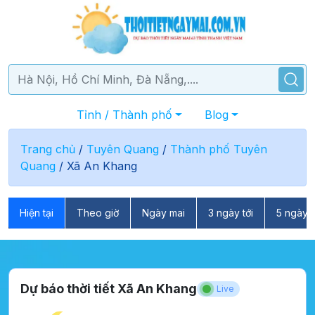
Tỉnh / Thành phố
Blog
Trang chủ
/
Tuyên Quang
/
Thành phố Tuyên
Quang
/
Xã An Khang
Hiện tại
Theo giờ
Ngày mai
3 ngày tới
5 ngày t
Dự báo thời tiết Xã An Khang
Live