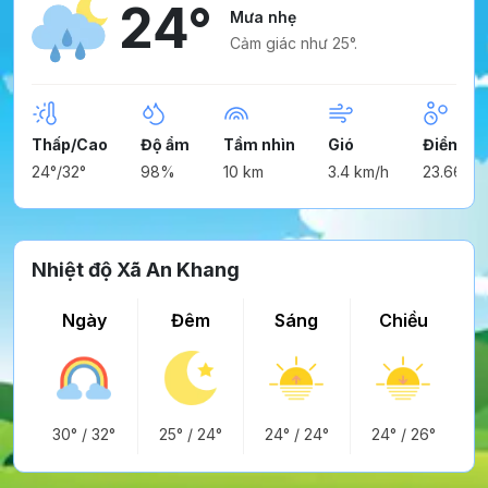
24°
Mưa nhẹ
Cảm giác như 25°.
Thấp/Cao
Độ ẩm
Tầm nhìn
Gió
Điểm ng
24°/32°
98%
10 km
3.4 km/h
23.66°
Nhiệt độ Xã An Khang
Ngày
Đêm
Sáng
Chiều
30°
/
32°
25°
/
24°
24°
/
24°
24°
/
26°