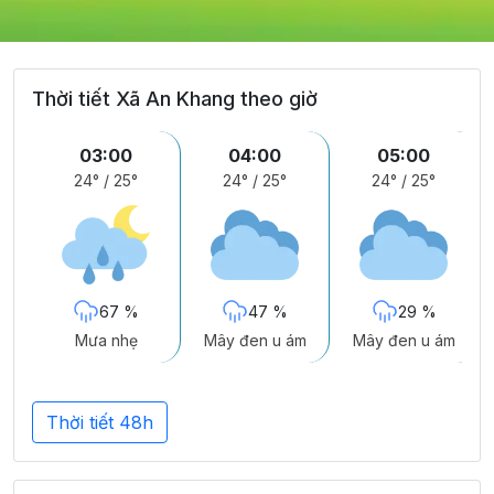
Thời tiết Xã An Khang theo giờ
03:00
04:00
05:00
24°
/
25°
24°
/
25°
24°
/
25°
67 %
47 %
29 %
Mưa nhẹ
Mây đen u ám
Mây đen u ám
Thời tiết 48h