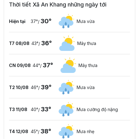
Thời tiết Xã An Khang những ngày tới
30°
Hiện tại
37°
Mưa vừa
/
36°
T7 08/08
43°
Mây thưa
/
37°
CN 09/08
44°
Mây thưa
/
39°
T2 10/08
46°
Mưa vừa
/
33°
T3 11/08
40°
Mưa cường độ nặng
/
38°
T4 12/08
45°
Mưa nhẹ
/