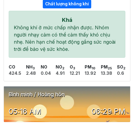
Chất lượng không khí
Khá
Không khí ở mức chấp nhận được. Nhóm
người nhạy cảm có thể cảm thấy khó chịu
nhẹ. Nên hạn chế hoạt động gắng sức ngoài
trời để bảo vệ sức khỏe.
CO
NH
NO
NO
O
PM
PM
SO
3
2
3
10
25
2
424.5
2.48
0.04
4.91
12.21
13.92
13.38
0.6
Bình minh / Hoàng hôn
05:16 AM
06:29 PM