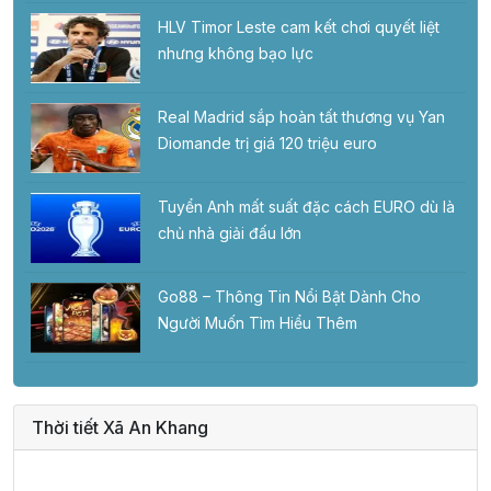
HLV Timor Leste cam kết chơi quyết liệt
nhưng không bạo lực
Real Madrid sắp hoàn tất thương vụ Yan
Diomande trị giá 120 triệu euro
Tuyển Anh mất suất đặc cách EURO dù là
chủ nhà giải đấu lớn
Go88 – Thông Tin Nổi Bật Dành Cho
Người Muốn Tìm Hiểu Thêm
Thời tiết Xã An Khang