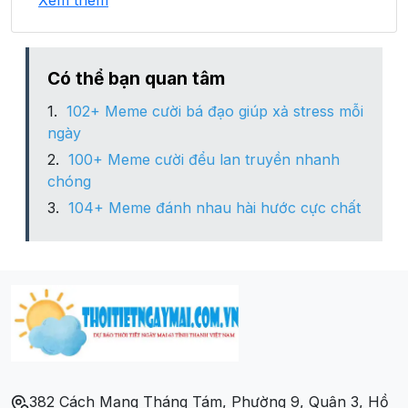
Xem thêm
Phường Tân Quang
Phường Ỷ La
Có thể bạn quan tâm
102+ Meme cười bá đạo giúp xả stress mỗi
Xã Kim Phú
ngày
100+ Meme cười đểu lan truyền nhanh
Xã Lưỡng Vượng
chóng
104+ Meme đánh nhau hài hước cực chất
Xã Thái Long
Xã Tràng Đà
382 Cách Mạng Tháng Tám, Phường 9, Quận 3, Hồ