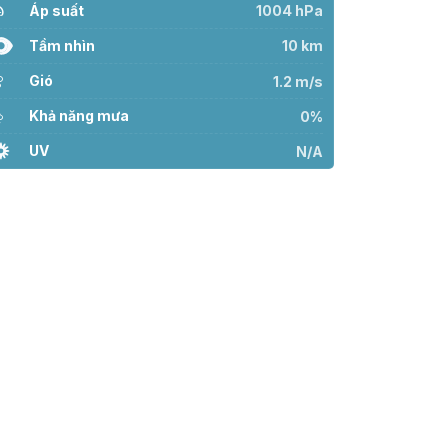
Áp suất
1004 hPa
Tầm nhìn
10 km
Gió
1.2 m/s
Khả năng mưa
0%
UV
N/A