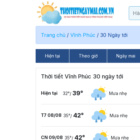
Trang chủ
/
Vĩnh Phúc
/
30 Ngày tới
Hiện tại
Theo giờ
Ngày mai
Thời tiết Vĩnh Phúc 30 ngày tới
39°
Hiện tại
32°
Mưa nhẹ
/
42°
T7 08/08
35°
Mưa nhẹ
/
42°
CN 09/08
35°
Mưa nhẹ
/