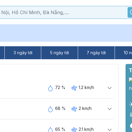
3 ngày tới
5 ngày tới
7 ngày tới
10 n
T
72 %
1.2 km/h
68 %
2 km/h
65 %
2.1 km/h