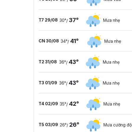
37°
T7 29/08
30°
Mưa nhẹ
/
41°
CN 30/08
34°
Mưa nhẹ
/
43°
T2 31/08
36°
Mưa nhẹ
/
43°
T3 01/09
36°
Mưa nhẹ
/
42°
T4 02/09
35°
Mưa nhẹ
/
26°
T5 03/09
26°
Mưa cường độ
/