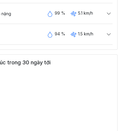
99 %
5.1 km/h
 nặng
94 %
1.5 km/h
úc trong 30 ngày tới