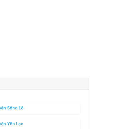
ện Sông Lô
ện Yên Lạc