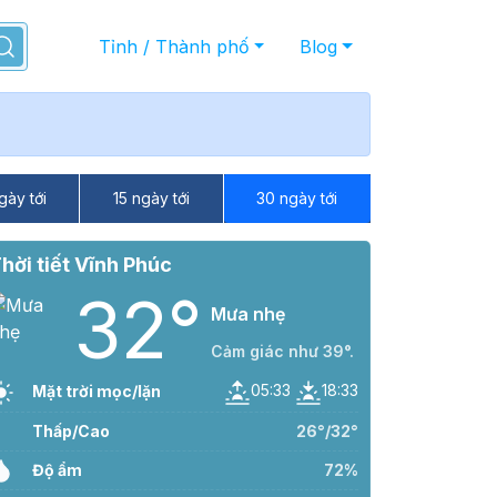
Tỉnh / Thành phố
Blog
gày tới
15 ngày tới
30 ngày tới
hời tiết Vĩnh Phúc
32°
Mưa nhẹ
Cảm giác như 39°.
05:33
18:33
Mặt trời mọc/lặn
Thấp/Cao
26°/32°
Độ ẩm
72%