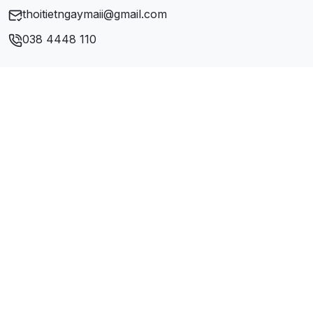
thoitietngaymaii@gmail.com
038 4448 110