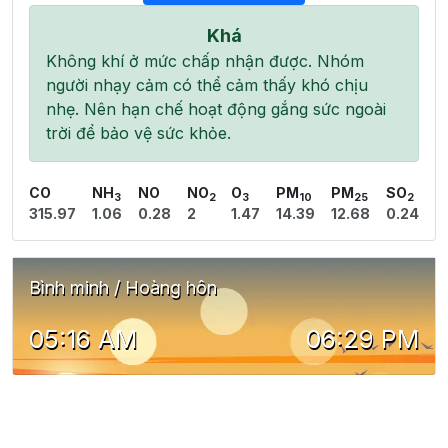
Khá
Không khí ở mức chấp nhận được. Nhóm
người nhạy cảm có thể cảm thấy khó chịu
nhẹ. Nên hạn chế hoạt động gắng sức ngoài
trời để bảo vệ sức khỏe.
CO
NH
NO
NO
O
PM
PM
SO
3
2
3
10
25
2
315.97
1.06
0.28
2
1.47
14.39
12.68
0.24
Bình minh / Hoàng hôn
05:16 AM
06:29 PM