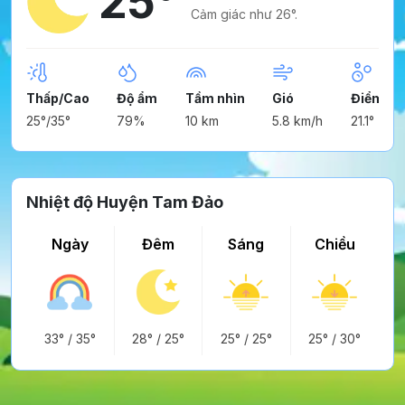
25°
Cảm giác như 26°.
Thấp/Cao
Độ ẩm
Tầm nhìn
Gió
Điểm ng
25°/35°
79%
10 km
5.8 km/h
21.1°
Nhiệt độ Huyện Tam Đảo
Ngày
Đêm
Sáng
Chiều
33°
/
35°
28°
/
25°
25°
/
25°
25°
/
30°