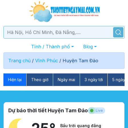
Tỉnh / Thành phố
Blog
Trang chủ
/
Vĩnh Phúc
/
Huyện Tam Đảo
Hiện tại
Theo giờ
Ngày mai
3 ngày tới
5 ngày t
Dự báo thời tiết Huyện Tam Đảo
Live
Bầu trời quang đãng