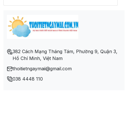
Xã Kiên Thành
Xã Lương Thịnh
Xã Minh Quán
382 Cách Mạng Tháng Tám, Phường 9, Quận 3,
Hồ Chí Minh, Việt Nam
Xã Minh Quân
thoitietngaymaii@gmail.com
Xã Quy Mông
038 4448 110
Xã Tân Đồng
Xã Vân Hội
Xã Việt Cường