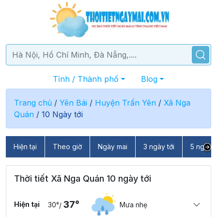
Tỉnh / Thành phố
Blog
Trang chủ
/
Yên Bái
/
Huyện Trấn Yên
/
Xã Nga
Quán
/
10 Ngày tới
Hiện tại
Theo giờ
Ngày mai
3 ngày tới
5 ngày t
Thời tiết Xã Nga Quán 10 ngày tới
37°
Hiện tại
30°
Mưa nhẹ
/