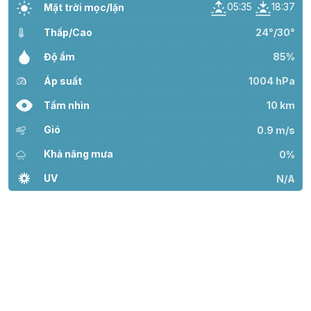
05:35
18:37
Mặt trời mọc/lặn
Thấp/Cao
24°/30°
Độ ẩm
85%
Áp suất
1004 hPa
Tầm nhìn
10 km
Gió
0.9 m/s
Khả năng mưa
0%
UV
N/A