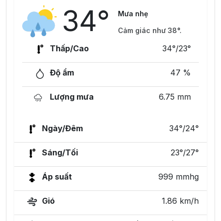
34°
Mưa nhẹ
Cảm giác như 38°.
Thấp/Cao
34°/23°
Độ ẩm
47 %
Lượng mưa
6.75 mm
Ngày/Đêm
34°/24°
Sáng/Tối
23°/27°
Áp suất
999 mmhg
Gió
1.86 km/h