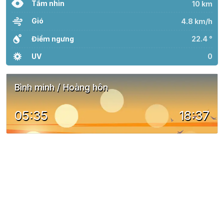
Tầm nhìn
10 km
Gió
4.8 km/h
Điểm ngưng
22.4 °
UV
0
Bình minh / Hoàng hôn
05:35
18:37