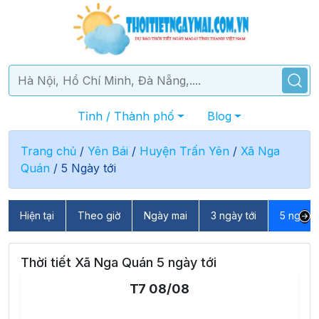
Tỉnh / Thành phố
Blog
Trang chủ
/
Yên Bái
/
Huyện Trấn Yên
/
Xã Nga
Quán
/
5 Ngày tới
Hiện tại
Theo giờ
Ngày mai
3 ngày tới
5 ngày t
Thời tiết Xã Nga Quán 5 ngày tới
T7 08/08