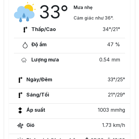
33°
Mưa nhẹ
Cảm giác như 36°.
Thấp/Cao
34°/21°
Độ ẩm
47 %
Lượng mưa
0.54 mm
Ngày/Đêm
33°/25°
Sáng/Tối
21°/29°
Áp suất
1003 mmhg
Gió
1.73 km/h