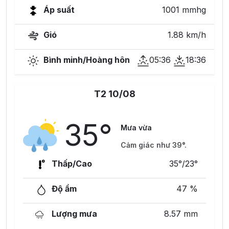
Áp suất
1001 mmhg
Gió
1.88 km/h
Bình minh/Hoàng hôn
05:36
18:36
T2 10/08
35°
Mưa vừa
Cảm giác như 39°.
Thấp/Cao
35°/23°
Độ ẩm
47 %
Lượng mưa
8.57 mm