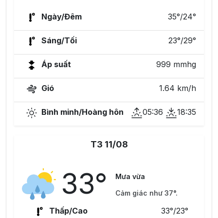
Ngày/Đêm
35°/24°
Sáng/Tối
23°/29°
Áp suất
999 mmhg
Gió
1.64 km/h
Bình minh/Hoàng hôn
05:36
18:35
T3 11/08
33°
Mưa vừa
Cảm giác như 37°.
Thấp/Cao
33°/23°