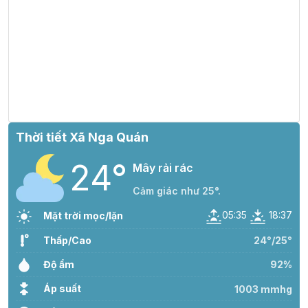
Thời tiết Xã Nga Quán
24°
Mây rải rác
Cảm giác như 25°.
05:35
18:37
Mặt trời mọc/lặn
Thấp/Cao
24°/25°
Độ ẩm
92%
Áp suất
1003 mmhg