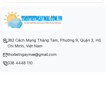
Xã Kiên Thành
Xã Lương Thịnh
Xã Minh Quán
382 Cách Mạng Tháng Tám, Phường 9, Quận 3, Hồ
Chí Minh, Việt Nam
Xã Minh Quân
thoitietngaymaii@gmail.com
Xã Quy Mông
038 4448 110
Xã Tân Đồng
Xã Vân Hội
Xã Việt Cường