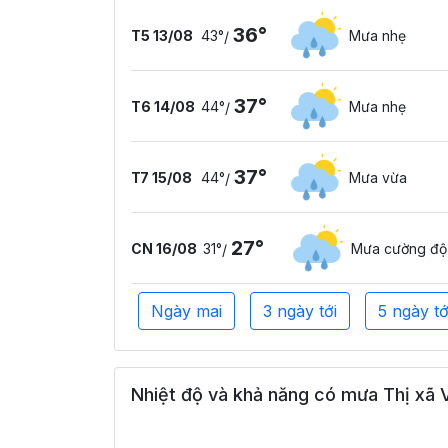
36°
T5 13/08
43°
Mưa nhẹ
/
37°
T6 14/08
44°
Mưa nhẹ
/
37°
T7 15/08
44°
Mưa vừa
/
27°
CN 16/08
31°
Mưa cường độ
/
Ngày mai
3 ngày tới
5 ngày tớ
Nhiệt độ và khả năng có mưa Thị xã V