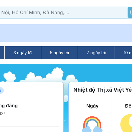
3 ngày tới
5 ngày tới
7 ngày tới
10 n
Nhiệt độ Thị xã Việt Y
e
ang đãng
Ngày
Đê
3°.