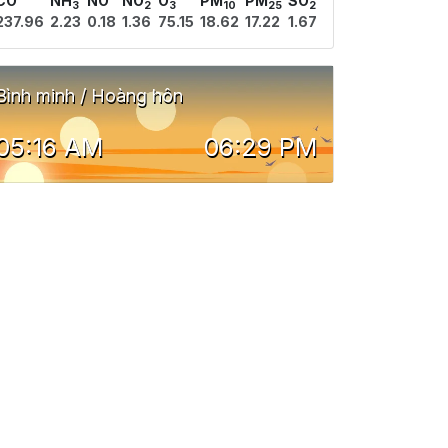
CO
NH
NO
NO
O
PM
PM
SO
3
2
3
10
25
2
237.96
2.23
0.18
1.36
75.15
18.62
17.22
1.67
Bình minh / Hoàng hôn
05:16 AM
06:29 PM