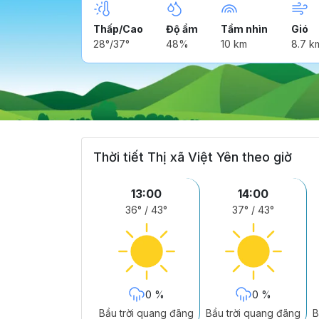
Thấp/Cao
Độ ẩm
Tầm nhìn
Gió
28°/37°
48%
10 km
8.7 k
Thời tiết Thị xã Việt Yên theo giờ
13:00
14:00
36°
/
43°
37°
/
43°
0 %
0 %
Bầu trời quang đãng
Bầu trời quang đãng
B