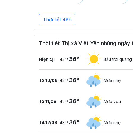
Thời tiết 48h
Thời tiết Thị xã Việt Yên những ngày 
36°
Hiện tại
43°
Bầu trời quang
/
36°
T2 10/08
43°
Mưa nhẹ
/
36°
T3 11/08
42°
Mưa vừa
/
36°
T4 12/08
43°
Mưa nhẹ
/