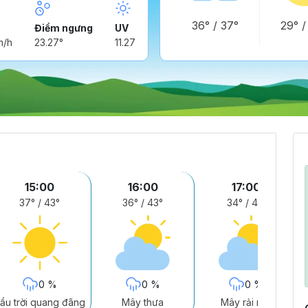
36°
/
37°
29°
Điểm ngưng
UV
m/h
23.27°
11.27
15:00
16:00
17:00
37°
/
43°
36°
/
43°
34°
/
41°
0 %
0 %
0 %
ầu trời quang đãng
Mây thưa
Mây rải rác