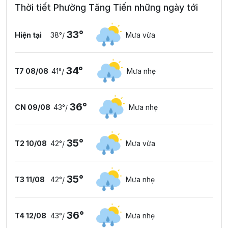
Thời tiết Phường Tăng Tiến những ngày tới
33°
Hiện tại
38°
Mưa vừa
/
34°
T7 08/08
41°
Mưa nhẹ
/
36°
CN 09/08
43°
Mưa nhẹ
/
35°
T2 10/08
42°
Mưa vừa
/
35°
T3 11/08
42°
Mưa nhẹ
/
36°
T4 12/08
43°
Mưa nhẹ
/