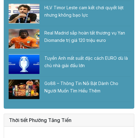
HLV Timor Leste cam kết chơi quyết liệt
nhưng không bạo lực
Real Madrid sắp hoàn tất thương vụ Yan
Diomande trị giá 120 triệu euro
Tuyển Anh mất suất đặc cách EURO dù là
chủ nhà giải đấu lớn
Go88 – Thông Tin Nổi Bật Dành Cho
Người Muốn Tìm Hiểu Thêm
Thời tiết Phường Tăng Tiến