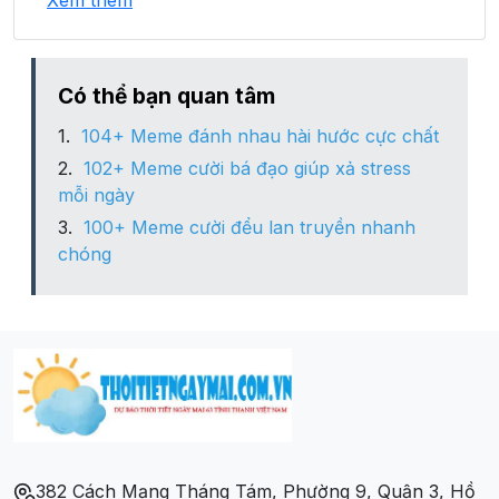
Xem thêm
Xã Hương Mai
Xã Minh Đức
Có thể bạn quan tâm
104+ Meme đánh nhau hài hước cực chất
Xã Nghĩa Trung
102+ Meme cười bá đạo giúp xả stress
mỗi ngày
Xã Thượng Lan
100+ Meme cười đểu lan truyền nhanh
chóng
Xã Tiên Sơn
Xã Trung Sơn
Xã Vân Hà
Xã Việt Tiến
382 Cách Mạng Tháng Tám, Phường 9, Quận 3, Hồ