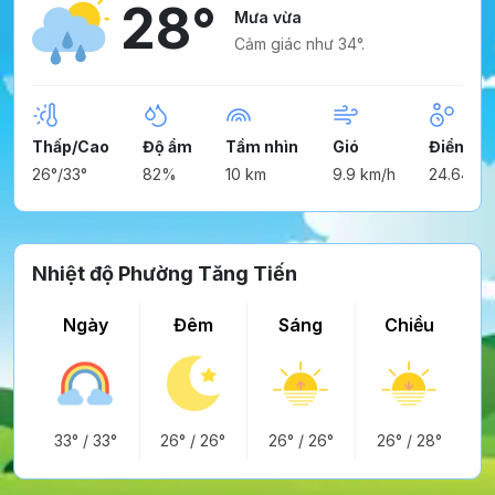
28°
Mưa vừa
Cảm giác như 34°.
Thấp/Cao
Độ ẩm
Tầm nhìn
Gió
Điểm ng
26°/33°
82%
10 km
9.9 km/h
24.64°
Nhiệt độ Phường Tăng Tiến
Ngày
Đêm
Sáng
Chiều
33°
/
33°
26°
/
26°
26°
/
26°
26°
/
28°