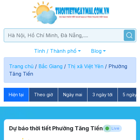
Tỉnh / Thành phố
Blog
Trang chủ
/
Bắc Giang
/
Thị xã Việt Yên
/
Phường
Tăng Tiến
Hiện tại
Theo giờ
Ngày mai
3 ngày tới
5 ngày t
Dự báo thời tiết Phường Tăng Tiến
Live