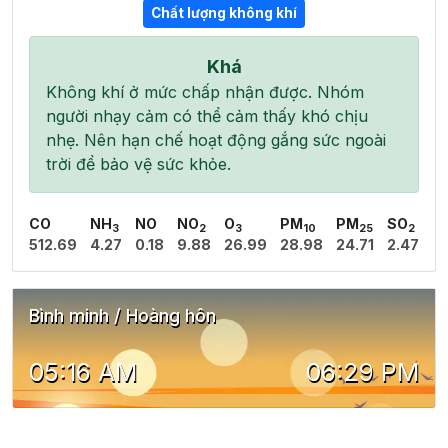
Chất lượng không khí
Khá
Không khí ở mức chấp nhận được. Nhóm
người nhạy cảm có thể cảm thấy khó chịu
nhẹ. Nên hạn chế hoạt động gắng sức ngoài
trời để bảo vệ sức khỏe.
CO
NH
NO
NO
O
PM
PM
SO
3
2
3
10
25
2
512.69
4.27
0.18
9.88
26.99
28.98
24.71
2.47
Bình minh / Hoàng hôn
05:16 AM
06:29 PM