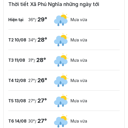
Thời tiết Xã Phú Nghĩa những ngày tới
29°
Hiện tại
36°
Mưa vừa
/
28°
T2 10/08
34°
Mưa vừa
/
28°
T3 11/08
31°
Mưa vừa
/
26°
T4 12/08
27°
Mưa vừa
/
27°
T5 13/08
27°
Mưa vừa
/
27°
T6 14/08
30°
Mưa vừa
/