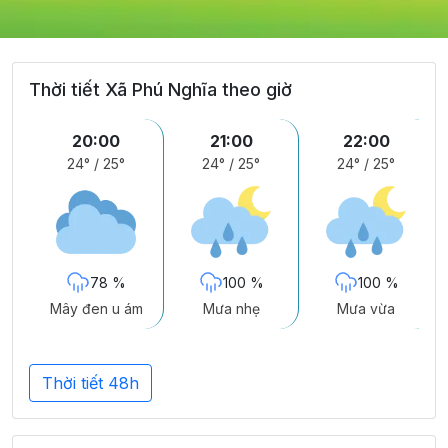
Thời tiết Xã Phú Nghĩa theo giờ
20:00
21:00
22:00
24°
/
25°
24°
/
25°
24°
/
25°
78 %
100 %
100 %
Mây đen u ám
Mưa nhẹ
Mưa vừa
Thời tiết 48h