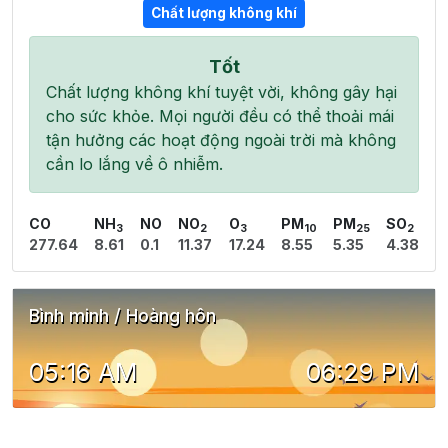
Chất lượng không khí
Tốt
Chất lượng không khí tuyệt vời, không gây hại
cho sức khỏe. Mọi người đều có thể thoải mái
tận hưởng các hoạt động ngoài trời mà không
cần lo lắng về ô nhiễm.
CO
NH
NO
NO
O
PM
PM
SO
3
2
3
10
25
2
277.64
8.61
0.1
11.37
17.24
8.55
5.35
4.38
Bình minh / Hoàng hôn
05:16 AM
06:29 PM