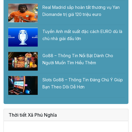
Real Madrid sắp hoàn tất thương vụ Yan
Diomande trị giá 120 triệu euro
Tuyển Anh mất suất đặc cách EURO dù là
chủ nhà giải đấu lớn
Go88 – Thông Tin Nổi Bật Dành Cho
Người Muốn Tìm Hiểu Thêm
Slots Go88 – Thông Tin Đáng Chú Ý Giúp
Bạn Theo Dõi Dễ Hơn
Thời tiết Xã Phú Nghĩa