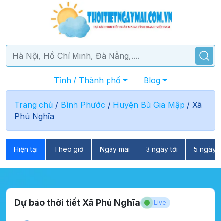
Tỉnh / Thành phố
Blog
Trang chủ
/
Bình Phước
/
Huyện Bù Gia Mập
/
Xã
Phú Nghĩa
Hiện tại
Theo giờ
Ngày mai
3 ngày tới
5 ngày t
Dự báo thời tiết Xã Phú Nghĩa
Live