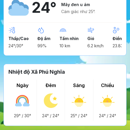
24°
Mây đen u ám
Cảm giác như 25°.
Thấp/Cao
Độ ẩm
Tầm nhìn
Gió
Điểm ng
24°/30°
99%
10 km
6.2 km/h
23.83°
Nhiệt độ Xã Phú Nghĩa
Ngày
Đêm
Sáng
Chiều
29°
/
30°
24°
/
24°
25°
/
24°
24°
/
24°