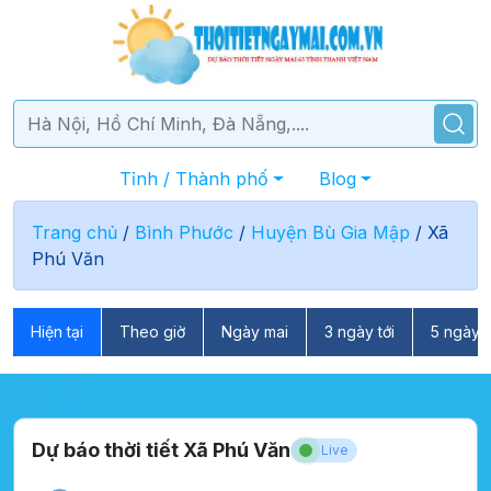
Tỉnh / Thành phố
Blog
Trang chủ
/
Bình Phước
/
Huyện Bù Gia Mập
/
Xã
Phú Văn
Hiện tại
Theo giờ
Ngày mai
3 ngày tới
5 ngày t
Dự báo thời tiết Xã Phú Văn
Live