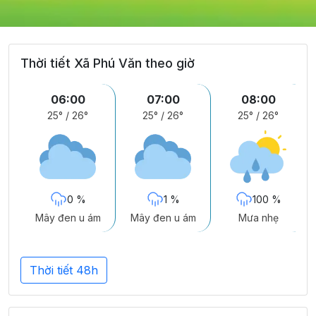
Thời tiết Xã Phú Văn theo giờ
06:00
07:00
08:00
25°
/
26°
25°
/
26°
25°
/
26°
0 %
1 %
100 %
Mây đen u ám
Mây đen u ám
Mưa nhẹ
Thời tiết 48h