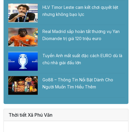
HLV Timor Leste cam kết chơi quyết liệt
nhưng không bạo lực
Real Madrid sắp hoàn tất thương vụ Yan
Diomande trị giá 120 triệu euro
Tuyển Anh mất suất đặc cách EURO dù là
chủ nhà giải đấu lớn
Go88 – Thông Tin Nổi Bật Dành Cho
Người Muốn Tìm Hiểu Thêm
Thời tiết Xã Phú Văn