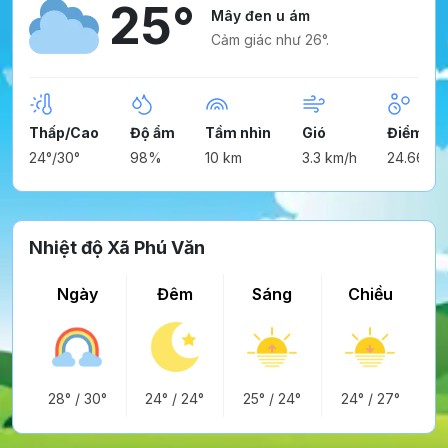
25°
Mây đen u ám
Cảm giác như 26°.
Thấp/Cao
Độ ẩm
Tầm nhìn
Gió
Điểm ng
24°/30°
98%
10 km
3.3 km/h
24.66°
Nhiệt độ Xã Phú Văn
Ngày
Đêm
Sáng
Chiều
28°
/
30°
24°
/
24°
25°
/
24°
24°
/
27°