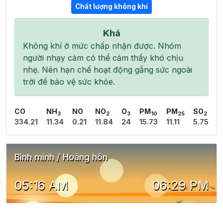
Chất lượng không khí
Khá
Không khí ở mức chấp nhận được. Nhóm
người nhạy cảm có thể cảm thấy khó chịu
nhẹ. Nên hạn chế hoạt động gắng sức ngoài
trời để bảo vệ sức khỏe.
CO
NH
NO
NO
O
PM
PM
SO
3
2
3
10
25
2
334.21
11.34
0.21
11.84
24
15.73
11.11
5.75
Bình minh / Hoàng hôn
05:16 AM
06:29 PM