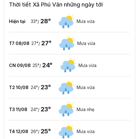
Thời tiết Xã Phú Văn những ngày tới
28°
Hiện tại
33°
Mưa vừa
/
27°
T7 08/08
27°
Mưa vừa
/
24°
CN 09/08
25°
Mưa vừa
/
23°
T2 10/08
24°
Mưa vừa
/
23°
T3 11/08
24°
Mưa nhẹ
/
25°
T4 12/08
26°
Mưa vừa
/