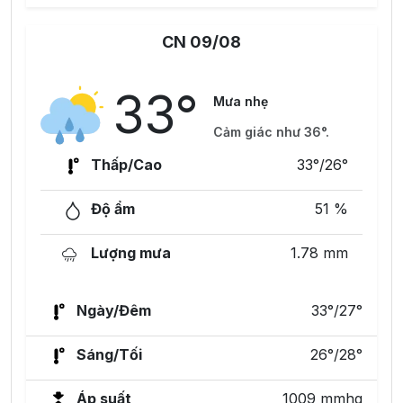
CN 09/08
33°
Mưa nhẹ
Cảm giác như 36°.
Thấp/Cao
33°/26°
Độ ẩm
51 %
Lượng mưa
1.78 mm
Ngày/Đêm
33°/27°
Sáng/Tối
26°/28°
Áp suất
1009 mmhg