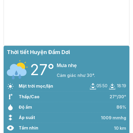
Thời tiết Huyện Đầm Dơi
27°
Mưa nhẹ
Cảm giác như 30°.
05:50
18:19
Mặt trời mọc/lặn
Thấp/Cao
27°/30°
Độ ẩm
86%
Áp suất
1009 mmhg
Tầm nhìn
10 km