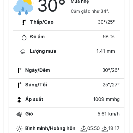
30°
Mưa nhẹ
Cảm giác như 34°.
Thấp/Cao
30°/25°
Độ ẩm
68 %
Lượng mưa
1.41 mm
Ngày/Đêm
30°/26°
Sáng/Tối
25°/27°
Áp suất
1009 mmhg
Gió
5.61 km/h
Bình minh/Hoàng hôn
05:50
18:17