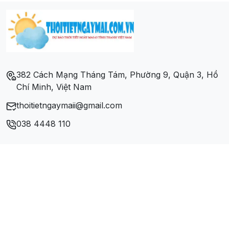
Xã Tân Đức
Xã Tân Duyệt
Xã Tân Thuận
382 Cách Mạng Tháng Tám, Phường 9, Quận 3, Hồ
Chí Minh, Việt Nam
Xã Tân Tiến
thoitietngaymaii@gmail.com
Xã Tân Trung
038 4448 110
Xã Thanh Tùng
Xã Trần Phán