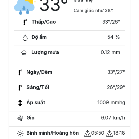
33°
Cảm giác như 38°.
Thấp/Cao
33°/26°
Độ ẩm
54 %
Lượng mưa
0.12 mm
Ngày/Đêm
33°/27°
Sáng/Tối
26°/29°
Áp suất
1009 mmhg
Gió
6.07 km/h
Bình minh/Hoàng hôn
05:50
18:18