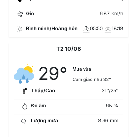
Gió
6.87 km/h
Bình minh/Hoàng hôn
05:50
18:18
T2 10/08
29°
Mưa vừa
Cảm giác như 32°.
Thấp/Cao
31°/25°
Độ ẩm
68 %
Lượng mưa
8.36 mm