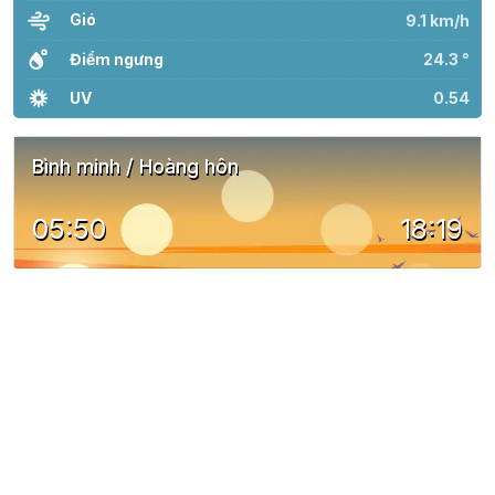
Gió
9.1 km/h
Điểm ngưng
24.3 °
UV
0.54
Bình minh / Hoàng hôn
05:50
18:19