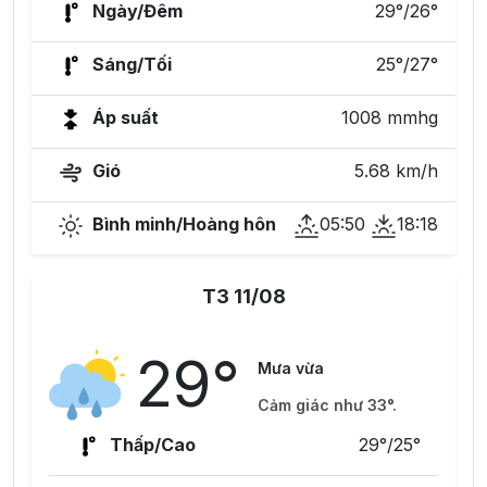
Ngày/Đêm
29°/26°
Sáng/Tối
25°/27°
Áp suất
1008 mmhg
Gió
5.68 km/h
Bình minh/Hoàng hôn
05:50
18:18
T3 11/08
29°
Mưa vừa
Cảm giác như 33°.
Thấp/Cao
29°/25°