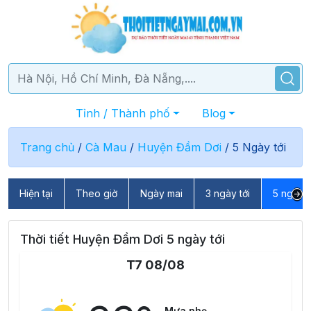
Tỉnh / Thành phố
Blog
Trang chủ
/
Cà Mau
/
Huyện Đầm Dơi
/
5 Ngày tới
Hiện tại
Theo giờ
Ngày mai
3 ngày tới
5 ngày t
Thời tiết Huyện Đầm Dơi 5 ngày tới
T7 08/08
Mưa nhẹ