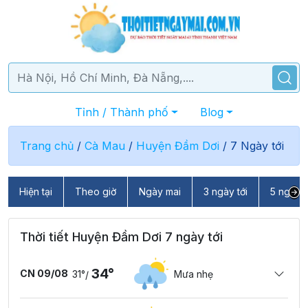
Tỉnh / Thành phố
Blog
Trang chủ
/
Cà Mau
/
Huyện Đầm Dơi
/
7 Ngày tới
Hiện tại
Theo giờ
Ngày mai
3 ngày tới
5 ngày t
Thời tiết Huyện Đầm Dơi 7 ngày tới
34°
CN 09/08
31°
Mưa nhẹ
/