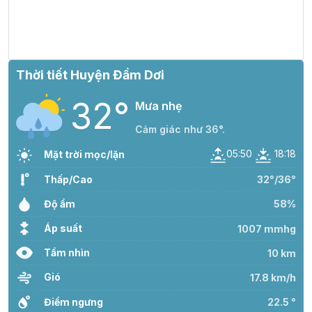
Thời tiết Huyện Đầm Dơi
32°
Mưa nhẹ
Cảm giác như 36°.
05:50
18:18
Mặt trời mọc/lặn
Thấp/Cao
32°/36°
Độ ẩm
58%
Áp suất
1007 mmhg
Tầm nhìn
10 km
Gió
17.8 km/h
Điểm ngưng
22.5 °