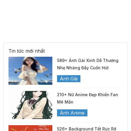
Tin tức mới nhất
589+ Ảnh Gái Xinh Dễ Thương
Nhẹ Nhàng Đầy Cuốn Hút
Ảnh Gái
210+ Nữ Anime Đẹp Khiến Fan
Mê Mẩn
Ảnh Anime
526+ Background Tết Rực Rỡ