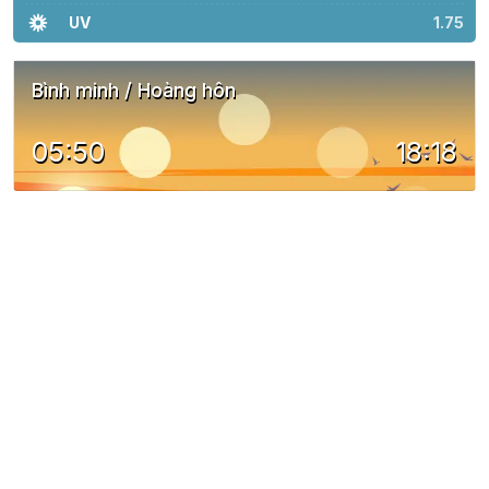
UV
1.75
Bình minh / Hoàng hôn
05:50
18:18