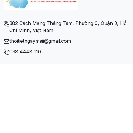
Xã Tân Duyệt
Xã Tân Thuận
382 Cách Mạng Tháng Tám, Phường 9, Quận 3, Hồ
Chí Minh, Việt Nam
Xã Tân Tiến
thoitietngaymaii@gmail.com
Xã Tân Trung
038 4448 110
Xã Thanh Tùng
Xã Trần Phán