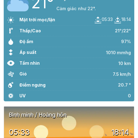
21°
Cảm giác như 22°.
05:33
18:14
Mặt trời mọc/lặn
Thấp/Cao
21°/22°
Độ ẩm
97%
Áp suất
1010 mmhg
Tầm nhìn
10 km
Gió
7.5 km/h
Điểm ngưng
20.7 °
UV
0
Bình minh / Hoàng hôn
05:33
18:14