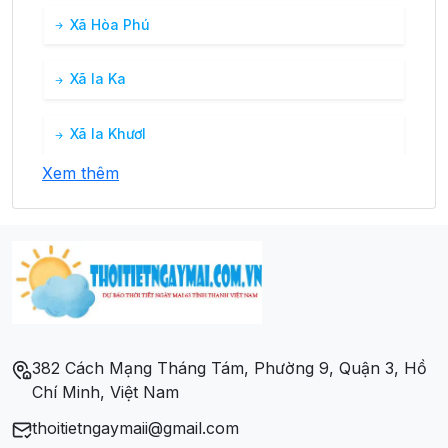
Xã Hòa Phú
Xã Ia Ka
Xã Ia Khươl
Xem thêm
Xã Ia Kreng
Xã Ia Mơ Nông
Xã Ia Nhin
Xã Ia Phí
382 Cách Mạng Tháng Tám, Phường 9, Quận 3, Hồ
Chí Minh, Việt Nam
Xã Nghĩa Hòa
thoitietngaymaii@gmail.com