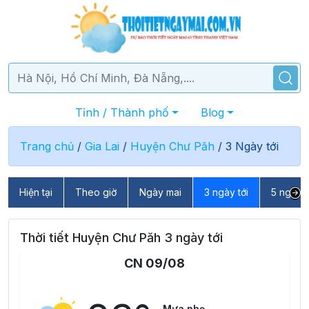
Tỉnh / Thành phố
Blog
Trang chủ
/
Gia Lai
/
Huyện Chư Păh
/
3 Ngày tới
Hiện tại
Theo giờ
Ngày mai
3 ngày tới
5 ngày t
Thời tiết Huyện Chư Păh 3 ngày tới
CN 09/08
Mưa nhẹ