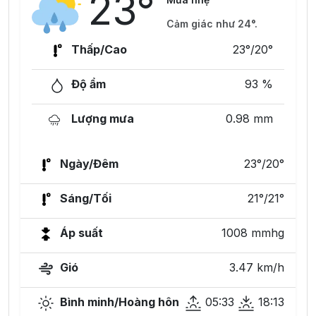
23°
Cảm giác như 24°.
Thấp/Cao
23°/20°
Độ ẩm
93 %
Lượng mưa
0.98 mm
Ngày/Đêm
23°/20°
Sáng/Tối
21°/21°
Áp suất
1008 mmhg
Gió
3.47 km/h
Bình minh/Hoàng hôn
05:33
18:13