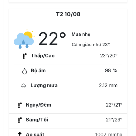
T2 10/08
22°
Mưa nhẹ
Cảm giác như 23°.
Thấp/Cao
23°/20°
Độ ẩm
98 %
Lượng mưa
2.12 mm
Ngày/Đêm
22°/21°
Sáng/Tối
21°/23°
Áp suất
1007 mmhg