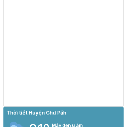
Thời tiết Huyện Chư Păh
Mây đen u ám