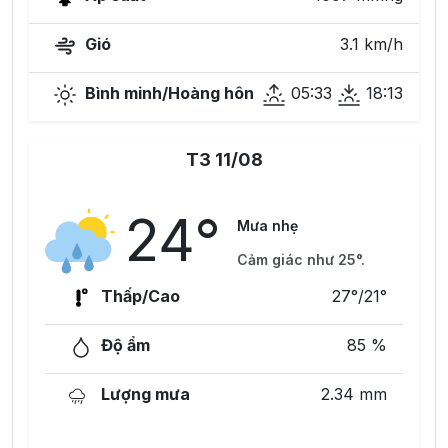
Gió
3.1 km/h
Bình minh/Hoàng hôn
05:33
18:13
T3 11/08
24°
Mưa nhẹ
Cảm giác như 25°.
Thấp/Cao
27°/21°
Độ ẩm
85 %
Lượng mưa
2.34 mm