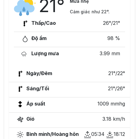
21°
Mưa nhẹ
Cảm giác như 22°.
Thấp/Cao
26°/21°
Độ ẩm
98 %
Lượng mưa
3.99 mm
Ngày/Đêm
21°/22°
Sáng/Tối
21°/26°
Áp suất
1009 mmhg
Gió
3.18 km/h
Bình minh/Hoàng hôn
05:34
18:12