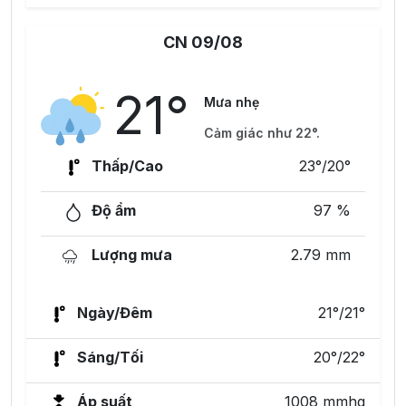
CN 09/08
21°
Mưa nhẹ
Cảm giác như 22°.
Thấp/Cao
23°/20°
Độ ẩm
97 %
Lượng mưa
2.79 mm
Ngày/Đêm
21°/21°
Sáng/Tối
20°/22°
Áp suất
1008 mmhg