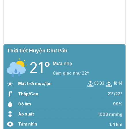
Thời tiết Huyện Chư Păh
21°
Mưa nhẹ
Cảm giác như 22°.
05:33
18:14
Mặt trời mọc/lặn
Thấp/Cao
21°/22°
Độ ẩm
99%
Áp suất
1008 mmhg
Tầm nhìn
1.4 km