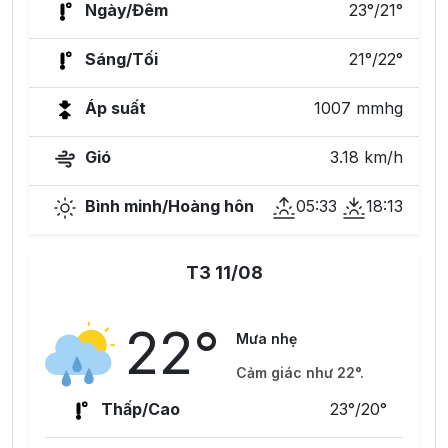
Ngày/Đêm
23°/21°
Sáng/Tối
21°/22°
Áp suất
1007 mmhg
Gió
3.18 km/h
Bình minh/Hoàng hôn
05:33
18:13
T3 11/08
22°
Mưa nhẹ
Cảm giác như 22°.
Thấp/Cao
23°/20°