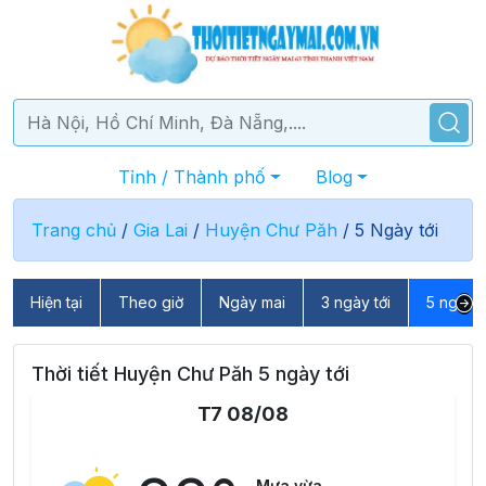
Tỉnh / Thành phố
Blog
Trang chủ
/
Gia Lai
/
Huyện Chư Păh
/
5 Ngày tới
Hiện tại
Theo giờ
Ngày mai
3 ngày tới
5 ngày t
Thời tiết Huyện Chư Păh 5 ngày tới
T7 08/08
Mưa vừa