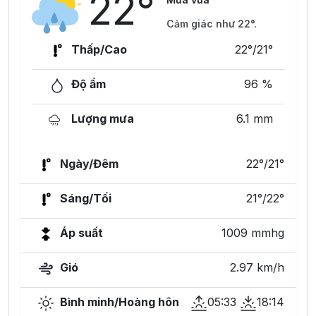
22°
Cảm giác như 22°.
Thấp/Cao
22°/21°
Độ ẩm
96 %
Lượng mưa
6.1 mm
Ngày/Đêm
22°/21°
Sáng/Tối
21°/22°
Áp suất
1009 mmhg
Gió
2.97 km/h
Bình minh/Hoàng hôn
05:33
18:14