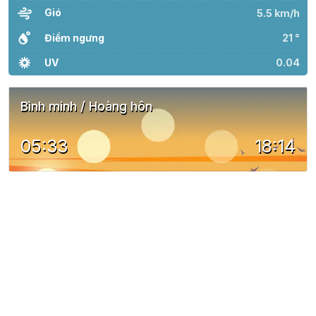
Gió
5.5 km/h
Điểm ngưng
21 °
UV
0.04
Bình minh / Hoàng hôn
05:33
18:14