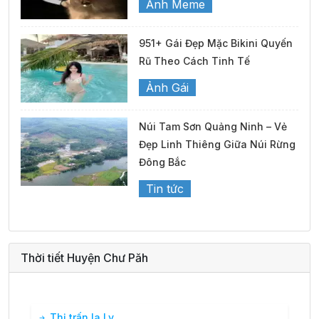
Ảnh Meme
951+ Gái Đẹp Mặc Bikini Quyến
Rũ Theo Cách Tinh Tế
Ảnh Gái
Núi Tam Sơn Quảng Ninh – Vẻ
Đẹp Linh Thiêng Giữa Núi Rừng
Đông Bắc
Tin tức
Thời tiết Huyện Chư Păh
Thị trấn Ia Ly