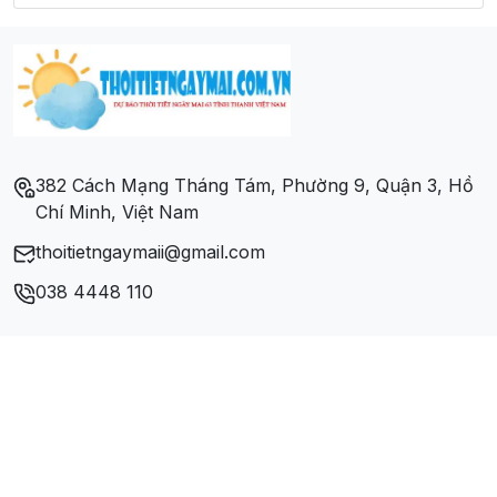
Xã Ia Mơ Nông
Xã Ia Nhin
Xã Ia Phí
382 Cách Mạng Tháng Tám, Phường 9, Quận 3, Hồ
Chí Minh, Việt Nam
Xã Nghĩa Hòa
thoitietngaymaii@gmail.com
Xã Nghĩa Hưng
038 4448 110