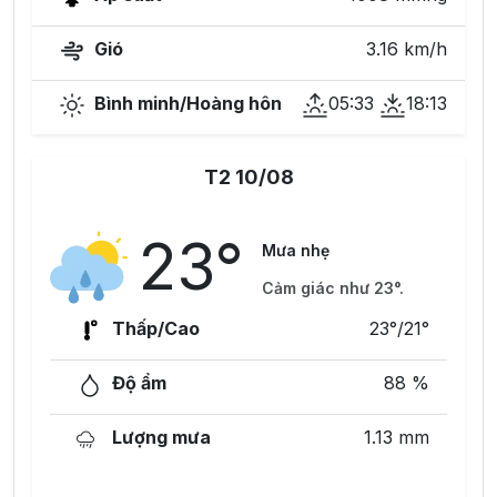
Gió
3.16 km/h
Bình minh/Hoàng hôn
05:33
18:13
T2 10/08
23°
Mưa nhẹ
Cảm giác như 23°.
Thấp/Cao
23°/21°
Độ ẩm
88 %
Lượng mưa
1.13 mm