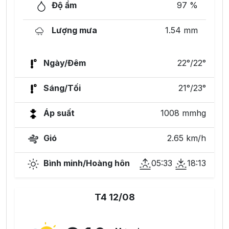
Độ ẩm
97 %
Lượng mưa
1.54 mm
Ngày/Đêm
22°/22°
Sáng/Tối
21°/23°
Áp suất
1008 mmhg
Gió
2.65 km/h
Bình minh/Hoàng hôn
05:33
18:13
T4 12/08