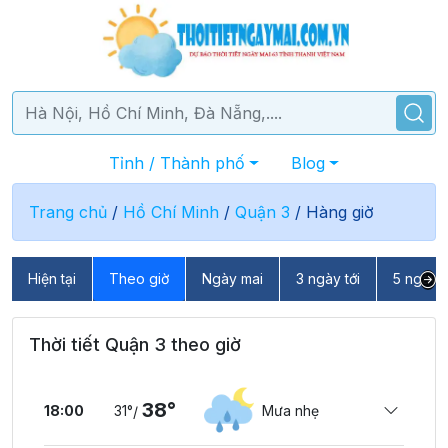
Tỉnh / Thành phố
Blog
Trang chủ
/
Hồ Chí Minh
/
Quận 3
/
Hàng giờ
Hiện tại
Theo giờ
Ngày mai
3 ngày tới
5 ngày t
Thời tiết Quận 3 theo giờ
38°
18:00
31°
Mưa nhẹ
/