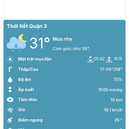
36°
14:00
33°
Mây đen u ám
/
Thời tiết Quận 3
31°
35°
15:00
32°
Mây đen u ám
Mưa nhẹ
/
Cảm giác như 38°.
35°
05:42
18:15
16:00
32°
Mây đen u ám
Mặt trời mọc/lặn
/
Thấp/Cao
17:00°/38°
35°
Độ ẩm
17:00
31°
Mây đen u ám
70%
/
Áp suất
1005 mmhg
33°
Tầm nhìn
10 km
18:00
29°
Mây đen u ám
/
Gió
16.1 km/h
31°
Điểm ngưng
25 °
19:00
28°
Mây đen u ám
/