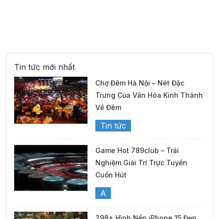
27°
02:00
27°
Mây đen u ám
/
27°
03:00
27°
Mây đen u ám
/
Tin tức mới nhất
Chợ Đêm Hà Nội – Nét Đặc
26°
04:00
26°
Mưa nhẹ
/
Trưng Của Văn Hóa Kinh Thành
Về Đêm
26°
Tin tức
05:00
26°
Mưa nhẹ
/
Game Hot 789club – Trải
26°
06:00
26°
Mây đen u ám
/
Nghiệm Giải Trí Trực Tuyến
Cuốn Hút
A
30°
07:00
27°
Mây đen u ám
/
298+ Hình Nền iPhone 15 Đẹp