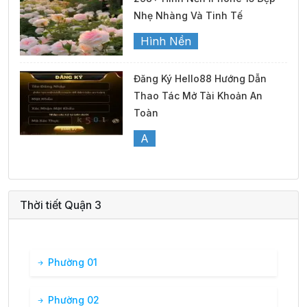
31°
08:00
28°
Mưa nhẹ
/
Nhẹ Nhàng Và Tinh Tế
Hình Nền
33°
09:00
29°
Mưa nhẹ
/
Đăng Ký Hello88 Hướng Dẫn
Thao Tác Mở Tài Khoản An
34°
10:00
31°
Mây đen u ám
/
Toàn
A
35°
11:00
31°
Mưa nhẹ
/
Thời tiết Quận 3
36°
12:00
32°
Mưa nhẹ
/
36°
13:00
32°
Mưa nhẹ
/
Phường 01
Phường 02
35°
14:00
32°
Mây đen u ám
/