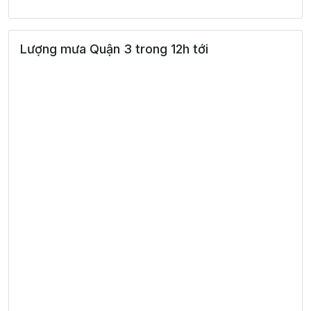
27°
07:00
27°
Mưa nhẹ
/
Lượng mưa Quận 3 trong 12h tới
32°
08:00
28°
Mây đen u ám
/
34°
09:00
30°
Mây đen u ám
/
35°
10:00
31°
Mây đen u ám
/
36°
11:00
33°
Mây đen u ám
/
36°
12:00
33°
Mây đen u ám
/
37°
13:00
33°
Mây đen u ám
/