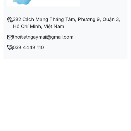
Xã Toàn Sơn
382 Cách Mạng Tháng Tám, Phường 9, Quận 3,
Hồ Chí Minh, Việt Nam
Xã Trung Thành
thoitietngaymaii@gmail.com
Xã Tú Lý
038 4448 110
Xã Vầy Nưa
Xã Yên Hòa