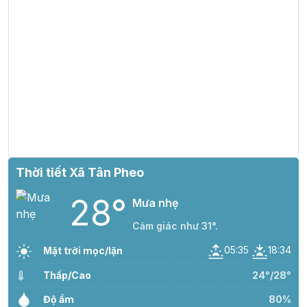
Thời tiết Xã Tân Pheo
28°
Mưa nhẹ
Cảm giác như 31°.
05:35
18:34
Mặt trời mọc/lặn
Thấp/Cao
24°/28°
Độ ẩm
80%