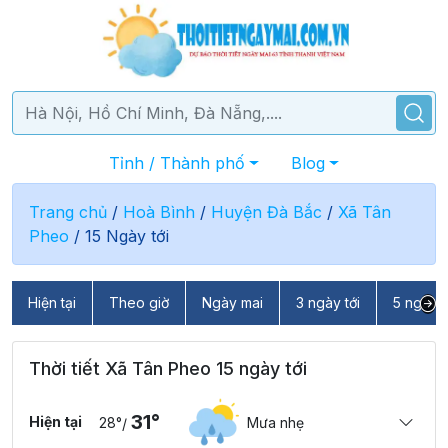
Tỉnh / Thành phố
Blog
Trang chủ
/
Hoà Bình
/
Huyện Đà Bắc
/
Xã Tân
Pheo
/
15 Ngày tới
Hiện tại
Theo giờ
Ngày mai
3 ngày tới
5 ngày t
Thời tiết Xã Tân Pheo 15 ngày tới
31°
Hiện tại
28°
Mưa nhẹ
/