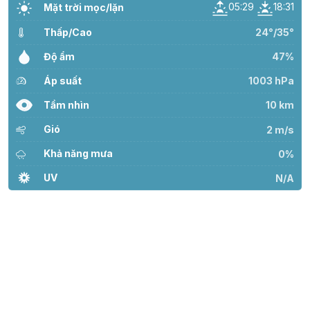
05:29
18:31
Mặt trời mọc/lặn
Thấp/Cao
24°/35°
Độ ẩm
47%
Áp suất
1003 hPa
Tầm nhìn
10 km
Gió
2 m/s
Khả năng mưa
0%
UV
N/A