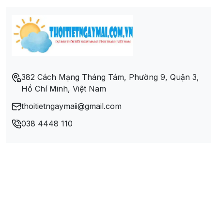
Xã Tân Lập
Xã Tân Thành
Xã Tân Tri
382 Cách Mạng Tháng Tám, Phường 9, Quận 3,
Hồ Chí Minh, Việt Nam
Xã Trấn Yên
thoitietngaymaii@gmail.com
Xã Vạn Thủy
038 4448 110
Xã Vũ Lăng
Xã Vũ Lễ
Xã Vũ Sơn