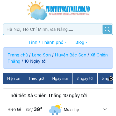
Tỉnh / Thành phố
Blog
Trang chủ
/
Lạng Sơn
/
Huyện Bắc Sơn
/
Xã Chiến
Thắng
/
10 Ngày tới
Hiện tại
Theo giờ
Ngày mai
3 ngày tới
5 ngày t
Thời tiết Xã Chiến Thắng 10 ngày tới
39°
Hiện tại
35°
Mưa nhẹ
/