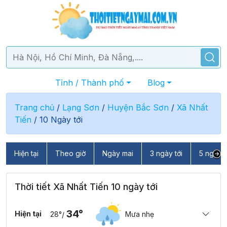
Tỉnh / Thành phố
Blog
Trang chủ
/
Lạng Sơn
/
Huyện Bắc Sơn
/
Xã Nhất
Tiến
/
10 Ngày tới
Hiện tại
Theo giờ
Ngày mai
3 ngày tới
5 ngày t
Thời tiết Xã Nhất Tiến 10 ngày tới
34°
Hiện tại
28°
Mưa nhẹ
/