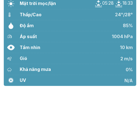
05:28
18:33
Mặt trời mọc/lặn
Thấp/Cao
24°/28°
Độ ẩm
85%
Áp suất
1004 hPa
Tầm nhìn
10 km
Gió
2 m/s
Khả năng mưa
0%
UV
N/A