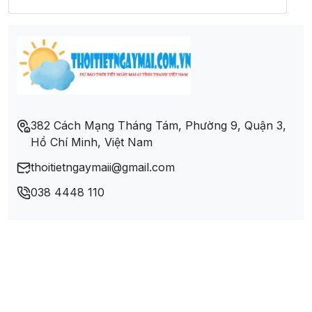
Xã Tân Lập
Xã Tân Thành
Xã Tân Tri
382 Cách Mạng Tháng Tám, Phường 9, Quận 3,
Hồ Chí Minh, Việt Nam
Xã Trấn Yên
thoitietngaymaii@gmail.com
Xã Vạn Thủy
038 4448 110
Xã Vũ Lăng
Xã Vũ Lễ
Xã Vũ Sơn