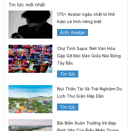
Tin tức mới nhất
175+ Avatar ngầu chất lừ thể
hiện cá tính riêng biệt
Ảnh Avatar
Chợ Tình Sapa: Nét Văn Hóa
Gặp Gỡ Độc Đáo Giữa Núi Rừng
Tây Bắc
Tin tức
Núi Thần Tài Và Trải Nghiệm Du
Lịch Thư Giãn Hấp Dẫn
Tin tức
Bãi Biển Xuân Trường Vẻ Đẹp
Bình Yên Của Biển Miền Trung