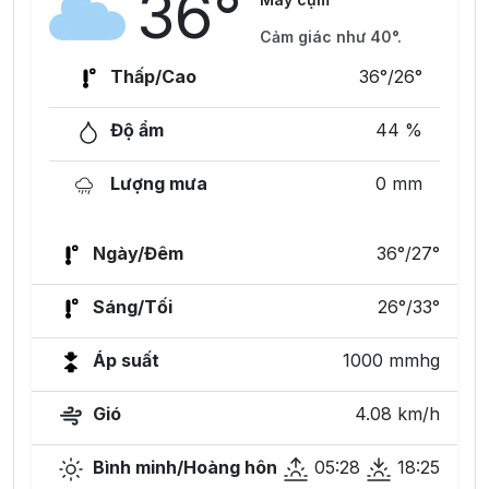
36°
Cảm giác như 40°.
Thấp/Cao
36°/26°
Độ ẩm
44 %
Lượng mưa
0 mm
Ngày/Đêm
36°/27°
Sáng/Tối
26°/33°
Áp suất
1000 mmhg
Gió
4.08 km/h
Bình minh/Hoàng hôn
05:28
18:25