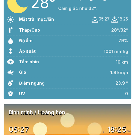
28°
Cảm giác như 32°.
05:27
18:25
Mặt trời mọc/lặn
Thấp/Cao
28°/32°
Độ ẩm
79%
Áp suất
1001 mmhg
Tầm nhìn
10 km
Gió
1.9 km/h
Điểm ngưng
23.9 °
UV
0
Bình minh / Hoàng hôn
05:27
18:25