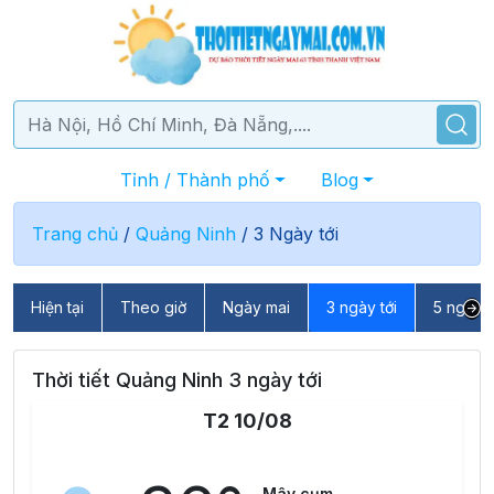
Tỉnh / Thành phố
Blog
Trang chủ
/
Quảng Ninh
/
3 Ngày tới
Hiện tại
Theo giờ
Ngày mai
3 ngày tới
5 ngày t
Thời tiết Quảng Ninh 3 ngày tới
T2 10/08
Mây cụm