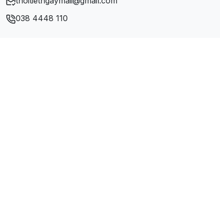
thoitietngaymaii@gmail.com
038 4448 110