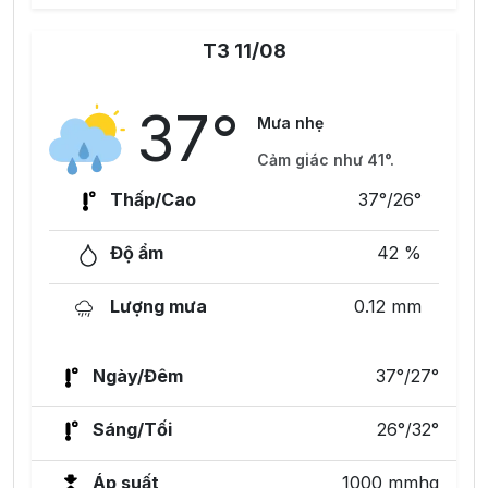
T3 11/08
37°
Mưa nhẹ
Cảm giác như 41°.
Thấp/Cao
37°/26°
Độ ẩm
42 %
Lượng mưa
0.12 mm
Ngày/Đêm
37°/27°
Sáng/Tối
26°/32°
Áp suất
1000 mmhg