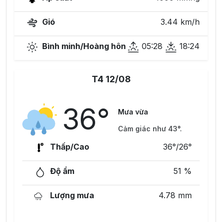
Gió
3.44 km/h
Bình minh/Hoàng hôn
05:28
18:24
T4 12/08
36°
Mưa vừa
Cảm giác như 43°.
Thấp/Cao
36°/26°
Độ ẩm
51 %
Lượng mưa
4.78 mm