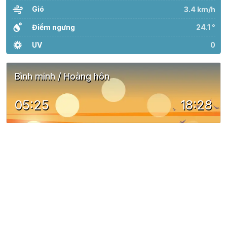
Gió
3.4 km/h
Điểm ngưng
24.1 °
UV
0
Bình minh / Hoàng hôn
05:25
18:28