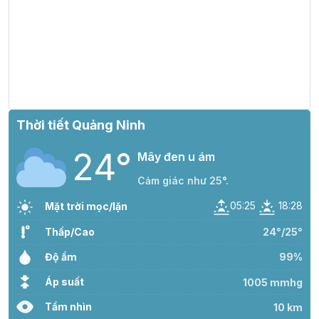
Thời tiết Quảng Ninh
24°
Mây đen u ám
Cảm giác như 25°.
05:25
18:28
Mặt trời mọc/lặn
Thấp/Cao
24°/25°
Độ ẩm
99%
Áp suất
1005 mmhg
Tầm nhìn
10 km