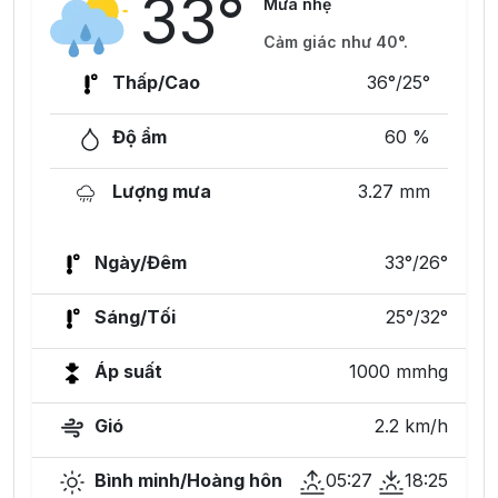
33°
Mưa nhẹ
Cảm giác như 40°.
Thấp/Cao
36°/25°
Độ ẩm
60 %
Lượng mưa
3.27 mm
Ngày/Đêm
33°/26°
Sáng/Tối
25°/32°
Áp suất
1000 mmhg
Gió
2.2 km/h
Bình minh/Hoàng hôn
05:27
18:25