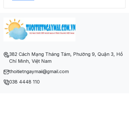
Thành phố Hạ Long
Thành phố Móng Cái
Thành phố Uông Bí
Thị xã Đông Triều
382 Cách Mạng Tháng Tám, Phường 9, Quận 3, Hồ
Chí Minh, Việt Nam
Thị xã Quảng Yên
thoitietngaymaii@gmail.com
038 4448 110