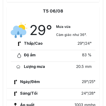
T5 06/08
29°
Mưa vừa
Cảm giác như 36°.
Thấp/Cao
29°/24°
Độ ẩm
83 %
Lượng mưa
20.5 mm
Ngày/Đêm
29°/25°
Sáng/Tối
24°/28°
Áp suất
1003 mmhg