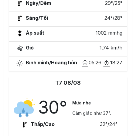
Ngày/Đêm
29°/25°
Sáng/Tối
24°/28°
Áp suất
1002 mmhg
Gió
1.74 km/h
Bình minh/Hoàng hôn
05:26
18:27
T7 08/08
30°
Mưa nhẹ
Cảm giác như 37°.
Thấp/Cao
32°/24°