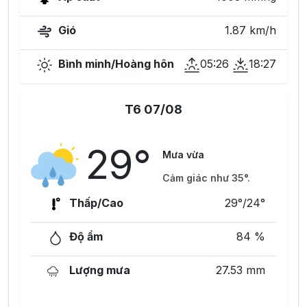
Gió
1.87 km/h
Bình minh/Hoàng hôn
05:26
18:27
T6 07/08
29°
Mưa vừa
Cảm giác như 35°.
Thấp/Cao
29°/24°
Độ ẩm
84 %
Lượng mưa
27.53 mm