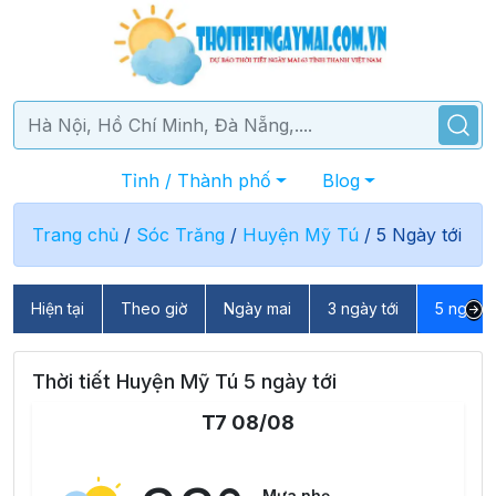
Tỉnh / Thành phố
Blog
Trang chủ
/
Sóc Trăng
/
Huyện Mỹ Tú
/
5 Ngày tới
Hiện tại
Theo giờ
Ngày mai
3 ngày tới
5 ngày t
Thời tiết Huyện Mỹ Tú 5 ngày tới
T7 08/08
Mưa nhẹ