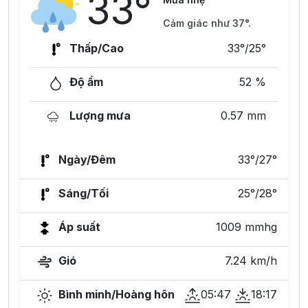
33°
Cảm giác như 37°.
Thấp/Cao
33°/25°
Độ ẩm
52 %
Lượng mưa
0.57 mm
Ngày/Đêm
33°/27°
Sáng/Tối
25°/28°
Áp suất
1009 mmhg
Gió
7.24 km/h
Bình minh/Hoàng hôn
05:47
18:17