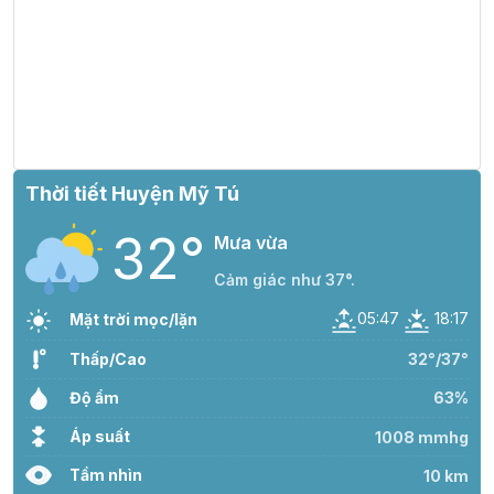
Thời tiết Huyện Mỹ Tú
32°
Mưa vừa
Cảm giác như 37°.
05:47
18:17
Mặt trời mọc/lặn
Thấp/Cao
32°/37°
Độ ẩm
63%
Áp suất
1008 mmhg
Tầm nhìn
10 km