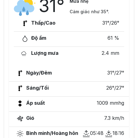
31°
Mưa nhẹ
Cảm giác như 35°.
Thấp/Cao
31°/26°
Độ ẩm
61 %
Lượng mưa
2.4 mm
Ngày/Đêm
31°/27°
Sáng/Tối
26°/27°
Áp suất
1009 mmhg
Gió
7.3 km/h
Bình minh/Hoàng hôn
05:48
18:16