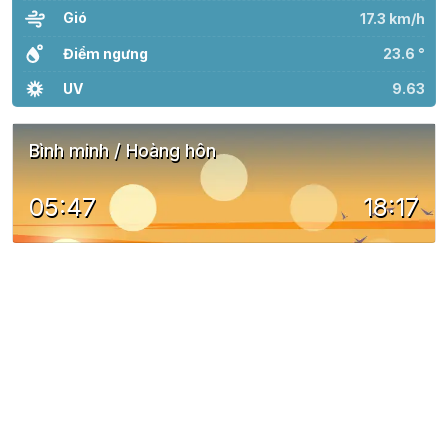
Gió
17.3 km/h
Điểm ngưng
23.6 °
UV
9.63
Bình minh / Hoàng hôn
05:47
18:17