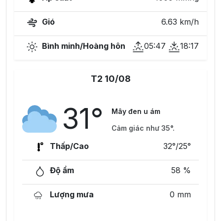
Gió
6.63 km/h
Bình minh/Hoàng hôn
05:47
18:17
T2 10/08
31°
Mây đen u ám
Cảm giác như 35°.
Thấp/Cao
32°/25°
Độ ẩm
58 %
Lượng mưa
0 mm