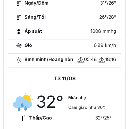
Ngày/Đêm
31°/26°
Sáng/Tối
26°/28°
Áp suất
1008 mmhg
Gió
6.89 km/h
Bình minh/Hoàng hôn
05:48
18:16
T3 11/08
32°
Mưa nhẹ
Cảm giác như 36°.
Thấp/Cao
32°/25°