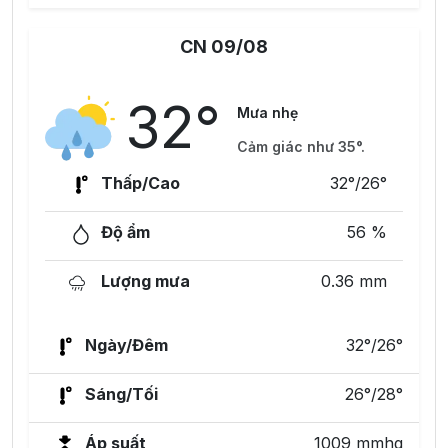
CN 09/08
32°
Mưa nhẹ
Cảm giác như 35°.
Thấp/Cao
32°/26°
Độ ẩm
56 %
Lượng mưa
0.36 mm
Ngày/Đêm
32°/26°
Sáng/Tối
26°/28°
Áp suất
1009 mmhg