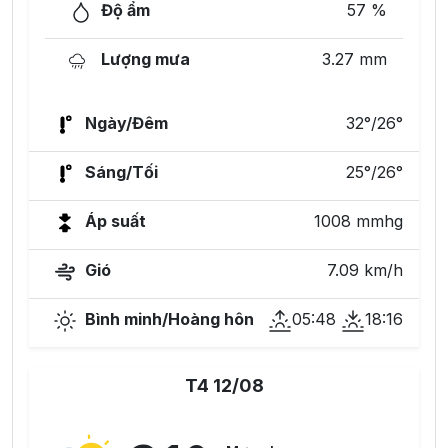
Độ ẩm
57 %
Lượng mưa
3.27 mm
Ngày/Đêm
32°/26°
Sáng/Tối
25°/26°
Áp suất
1008 mmhg
Gió
7.09 km/h
Bình minh/Hoàng hôn
05:48
18:16
T4 12/08