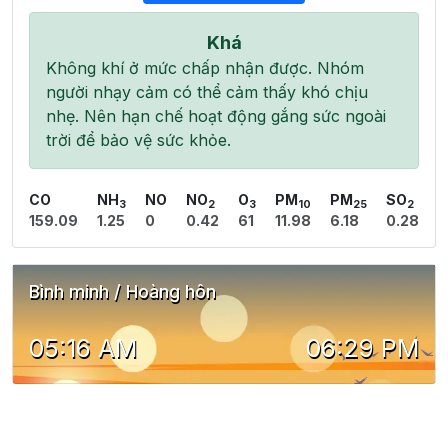
Khá
Không khí ở mức chấp nhận được. Nhóm
người nhạy cảm có thể cảm thấy khó chịu
nhẹ. Nên hạn chế hoạt động gắng sức ngoài
trời để bảo vệ sức khỏe.
CO
NH
NO
NO
O
PM
PM
SO
3
2
3
10
25
2
159.09
1.25
0
0.42
61
11.98
6.18
0.28
Bình minh / Hoàng hôn
05:16 AM
06:29 PM