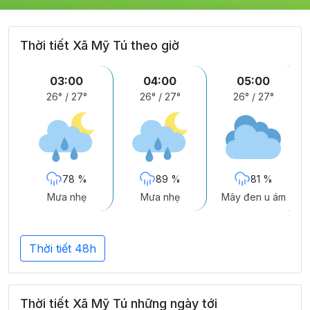
Thời tiết Xã Mỹ Tú theo giờ
03:00
04:00
05:00
26°
/
27°
26°
/
27°
26°
/
27°
78 %
89 %
81 %
Mưa nhẹ
Mưa nhẹ
Mây đen u ám
Thời tiết 48h
Thời tiết Xã Mỹ Tú những ngày tới