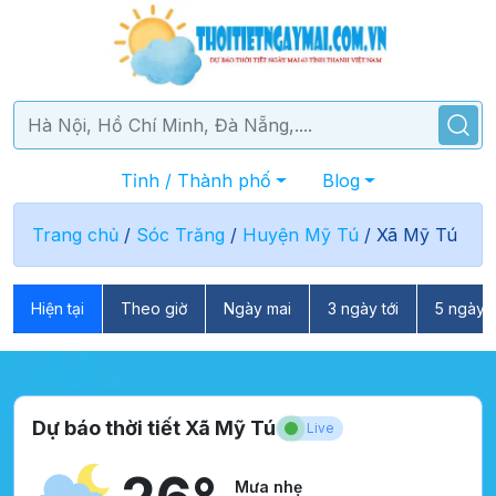
Tỉnh / Thành phố
Blog
Trang chủ
/
Sóc Trăng
/
Huyện Mỹ Tú
/
Xã Mỹ Tú
Hiện tại
Theo giờ
Ngày mai
3 ngày tới
5 ngày t
Dự báo thời tiết Xã Mỹ Tú
Live
Mưa nhẹ