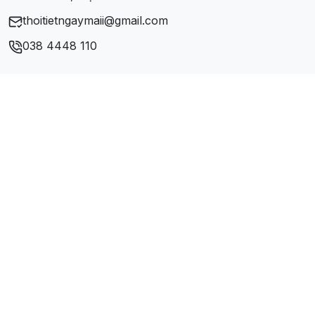
thoitietngaymaii@gmail.com
038 4448 110