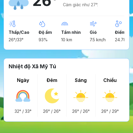
26°
Cảm giác như 27°.
Thấp/Cao
Độ ẩm
Tầm nhìn
Gió
Điểm ng
26°/33°
93%
10 km
7.5 km/h
24.78°
Nhiệt độ Xã Mỹ Tú
Ngày
Đêm
Sáng
Chiều
32°
/
33°
26°
/
26°
26°
/
26°
26°
/
29°