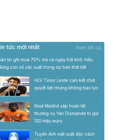
in tức mới nhất
Xem tất cả
Bản tin ghi mưa 70% mà cả ngày trời khô: hiểu
đúng con số xác suất trong dự báo thời tiết
HLV Timor Leste cam kết chơi
quyết liệt nhưng không bạo lực
Real Madrid sắp hoàn tất
thương vụ Yan Diomande trị giá
120 triệu euro
Tuyển Anh mất suất đặc cách