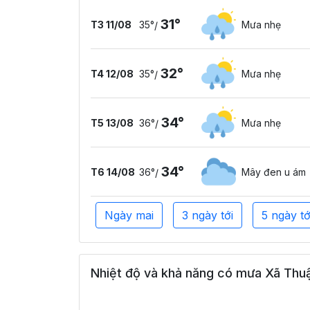
31°
T3 11/08
35°
Mưa nhẹ
/
32°
T4 12/08
35°
Mưa nhẹ
/
34°
T5 13/08
36°
Mưa nhẹ
/
34°
T6 14/08
36°
Mây đen u ám
/
Ngày mai
3 ngày tới
5 ngày tớ
Nhiệt độ và khả năng có mưa Xã Thuậ