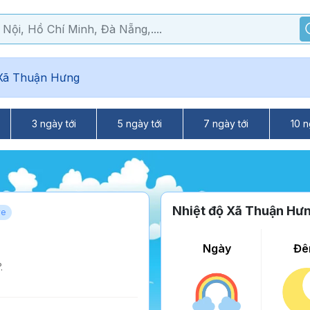
Xã Thuận Hưng
3 ngày tới
5 ngày tới
7 ngày tới
10 n
Nhiệt độ Xã Thuận Hư
ve
Ngày
Đê
.