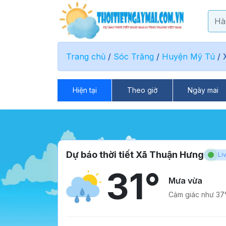
Trang chủ
/
Sóc Trăng
/
Huyện Mỹ Tú
/
Hiện tại
Theo giờ
Ngày mai
Dự báo thời tiết Xã Thuận Hưng
Li
31°
Mưa vừa
Cảm giác như 37°