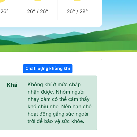
/
26°
26°
/
26°
26°
/
28°
Chất lượng không khí
19:00
20:00
21:00
Không khí ở mức chấp
Khá
27°
/
30°
27°
/
30°
27°
/
27°
nhận được. Nhóm người
nhạy cảm có thể cảm thấy
khó chịu nhẹ. Nên hạn chế
hoạt động gắng sức ngoài
trời để bảo vệ sức khỏe.
80 %
0 %
0 %
Mây đen u ám
Mây đen u ám
Mây đen u ám