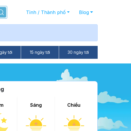
Tỉnh / Thành phố
Blog
gày tới
15 ngày tới
30 ngày tới
ng
m
Sáng
Chiều