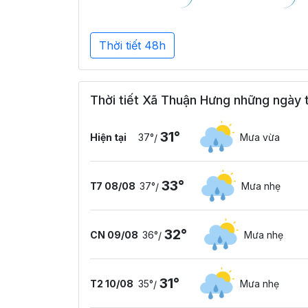
Thời tiết 48h
Thời tiết Xã Thuận Hưng những ngày t
31°
Hiện tại
37°
Mưa vừa
/
33°
T7 08/08
37°
Mưa nhẹ
/
32°
CN 09/08
36°
Mưa nhẹ
/
31°
T2 10/08
35°
Mưa nhẹ
/