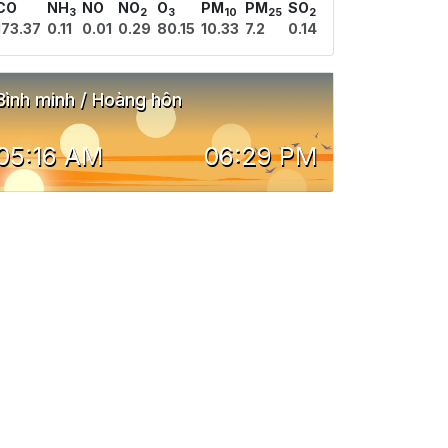
CO
NH
NO
NO
O
PM
PM
SO
3
2
3
10
25
2
173.37
0.11
0.01
0.29
80.15
10.33
7.2
0.14
Bình minh / Hoàng hôn
05:16 AM
06:29 PM