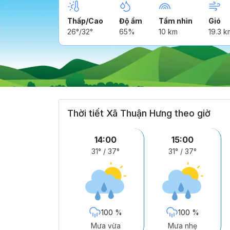
Thấp/Cao
Độ ẩm
Tầm nhìn
Gió
26°/32°
65%
10 km
19.3 k
Thời tiết Xã Thuận Hưng theo giờ
14:00
15:00
31°
/
37°
31°
/
37°
100 %
100 %
Mưa vừa
Mưa nhẹ