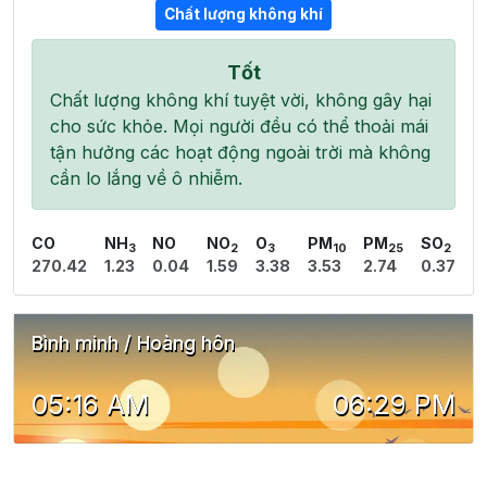
Chất lượng không khí
Tốt
Chất lượng không khí tuyệt vời, không gây hại
cho sức khỏe. Mọi người đều có thể thoải mái
tận hưởng các hoạt động ngoài trời mà không
cần lo lắng về ô nhiễm.
CO
NH
NO
NO
O
PM
PM
SO
3
2
3
10
25
2
270.42
1.23
0.04
1.59
3.38
3.53
2.74
0.37
Bình minh / Hoàng hôn
05:16 AM
06:29 PM