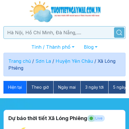
Tỉnh / Thành phố
Blog
Trang chủ
/
Sơn La
/
Huyện Yên Châu
/
Xã Lóng
Phiêng
Hiện tại
Theo giờ
Ngày mai
3 ngày tới
5 ngày t
Dự báo thời tiết Xã Lóng Phiêng
Live