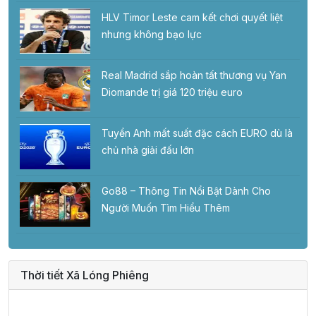
HLV Timor Leste cam kết chơi quyết liệt
nhưng không bạo lực
Real Madrid sắp hoàn tất thương vụ Yan
Diomande trị giá 120 triệu euro
Tuyển Anh mất suất đặc cách EURO dù là
chủ nhà giải đấu lớn
Go88 – Thông Tin Nổi Bật Dành Cho
Người Muốn Tìm Hiểu Thêm
Thời tiết Xã Lóng Phiêng