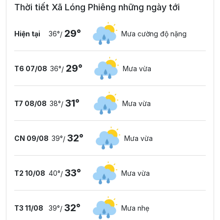
Thời tiết Xã Lóng Phiêng những ngày tới
29°
Hiện tại
36°
Mưa cường độ nặng
/
29°
T6 07/08
36°
Mưa vừa
/
31°
T7 08/08
38°
Mưa vừa
/
32°
CN 09/08
39°
Mưa vừa
/
33°
T2 10/08
40°
Mưa vừa
/
32°
T3 11/08
39°
Mưa nhẹ
/