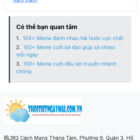
Xem thêm
Xã Mường Lựm
Xã Phiêng Khoài
Có thể bạn quan tâm
104+ Meme đánh nhau hài hước cực chất
Xã Sập Vạt
102+ Meme cười bá đạo giúp xả stress
mỗi ngày
Xã Tú Nang
100+ Meme cười đểu lan truyền nhanh
chóng
Xã Viêng Lán
Xã Yên Sơn
382 Cách Mạng Tháng Tám, Phường 9, Quận 3, Hồ