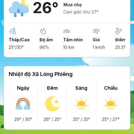
26°
Mưa nhẹ
Cảm giác như 27°.
Thấp/Cao
Độ ẩm
Tầm nhìn
Gió
Điểm ng
25°/30°
96%
10 km
1 km/h
25.31°
Nhiệt độ Xã Lóng Phiêng
Ngày
Đêm
Sáng
Chiều
29°
/
30°
26°
/
25°
25°
/
25°
25°
/
27°