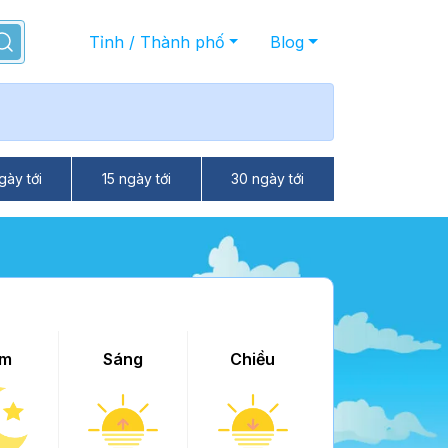
Tỉnh / Thành phố
Blog
gày tới
15 ngày tới
30 ngày tới
m
Sáng
Chiều