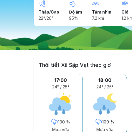
Thấp/Cao
Độ ẩm
Tầm nhìn
Gió
22°/26°
95%
7.2 km
1.2 k
Thời tiết Xã Sập Vạt theo giờ
17:00
18:00
24°
/
25°
24°
/
25°
100 %
100 %
Mưa vừa
Mưa vừa