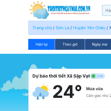
Trang chủ
/
Sơn La
/
Huyện Yên Châu
/
Hiện tại
Theo giờ
Ngày mai
Dự báo thời tiết Xã Sập Vạt
Live
24°
Mưa vừa
Cảm giác như 2