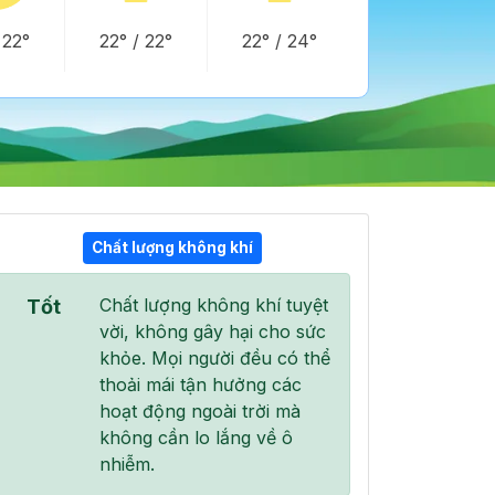
/
22°
22°
/
22°
22°
/
24°
Chất lượng không khí
22:00
23:00
00:00
Chất lượng không khí tuyệt
Tốt
23°
/
24°
22°
/
23°
22°
/
23°
vời, không gây hại cho sức
khỏe. Mọi người đều có thể
thoải mái tận hưởng các
hoạt động ngoài trời mà
không cần lo lắng về ô
100 %
100 %
100 %
nhiễm.
Mưa nhẹ
Mưa nhẹ
Mưa nhẹ