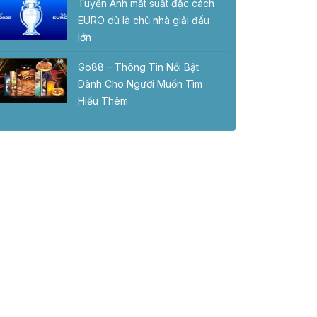
Tuyển Anh mất suất đặc cách
EURO dù là chủ nhà giải đấu
lớn
Go88 – Thông Tin Nổi Bật
Dành Cho Người Muốn Tìm
Hiểu Thêm