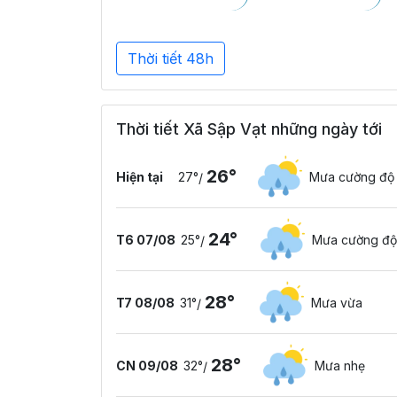
Thời tiết 48h
Thời tiết Xã Sập Vạt những ngày tới
26°
Hiện tại
27°
Mưa cường độ
/
24°
T6 07/08
25°
Mưa cường độ
/
28°
T7 08/08
31°
Mưa vừa
/
28°
CN 09/08
32°
Mưa nhẹ
/