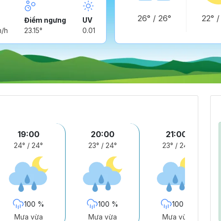
26°
/
26°
22°
Điểm ngưng
UV
m/h
23.15°
0.01
19:00
20:00
21:00
24°
/
24°
23°
/
24°
23°
/
24°
100 %
100 %
100 %
Mưa vừa
Mưa vừa
Mưa vừa