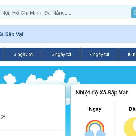
Xã Sập Vạt
3 ngày tới
5 ngày tới
7 ngày tới
10 n
Nhiệt độ Xã Sập Vạt
Ngày
Đê
5°.