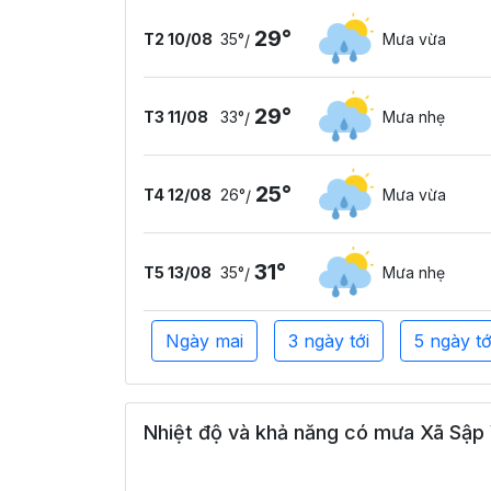
29°
T2 10/08
35°
Mưa vừa
/
29°
T3 11/08
33°
Mưa nhẹ
/
25°
T4 12/08
26°
Mưa vừa
/
31°
T5 13/08
35°
Mưa nhẹ
/
Ngày mai
3 ngày tới
5 ngày tớ
Nhiệt độ và khả năng có mưa Xã Sập V