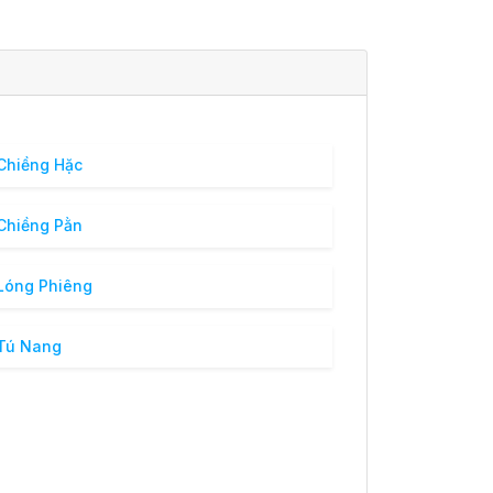
Chiềng Hặc
Chiềng Pằn
Lóng Phiêng
Tú Nang