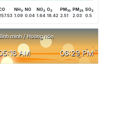
CO
NH
NO
NO
O
PM
PM
SO
3
2
3
10
25
2
257.53
1.09
0.04
1.64
18.42
2.51
2.03
0.5
Bình minh / Hoàng hôn
05:16 AM
06:29 PM