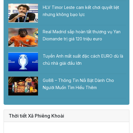
HLV Timor Leste cam kết chơi quyết liệt
nhưng không bạo lực
Real Madrid sắp hoàn tất thương vụ Yan
Diomande trị giá 120 triệu euro
Tuyển Anh mất suất đặc cách EURO dù là
chủ nhà giải đấu lớn
Go88 – Thông Tin Nổi Bật Dành Cho
Người Muốn Tìm Hiểu Thêm
Thời tiết Xã Phiêng Khoài