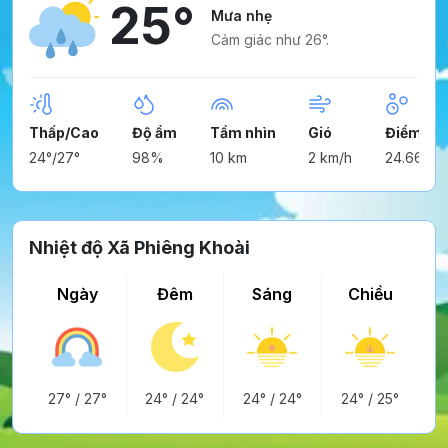
25°
Mưa nhẹ
Cảm giác như 26°.
Thấp/Cao
Độ ẩm
Tầm nhìn
Gió
Điểm ng
24°/27°
98%
10 km
2 km/h
24.66°
Nhiệt độ Xã Phiêng Khoài
Ngày
Đêm
Sáng
Chiều
27°
/
27°
24°
/
24°
24°
/
24°
24°
/
25°