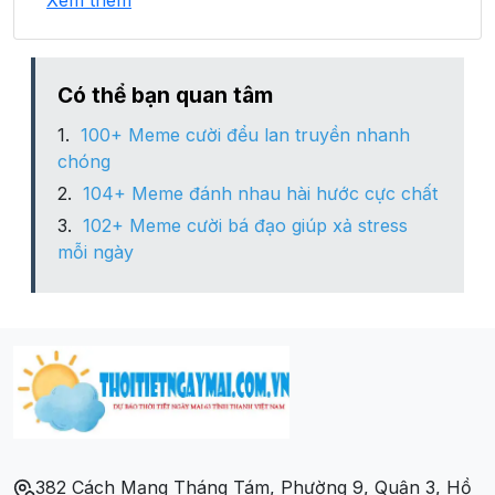
Xem thêm
Xã Lóng Phiêng
Xã Mường Lựm
Có thể bạn quan tâm
100+ Meme cười đểu lan truyền nhanh
Xã Sập Vạt
chóng
104+ Meme đánh nhau hài hước cực chất
Xã Tú Nang
102+ Meme cười bá đạo giúp xả stress
mỗi ngày
Xã Viêng Lán
Xã Yên Sơn
382 Cách Mạng Tháng Tám, Phường 9, Quận 3, Hồ