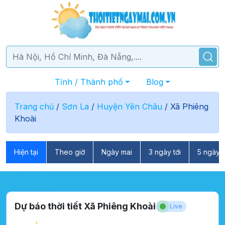
Tỉnh / Thành phố
Blog
Trang chủ
/
Sơn La
/
Huyện Yên Châu
/
Xã Phiêng
Khoài
Hiện tại
Theo giờ
Ngày mai
3 ngày tới
5 ngày t
Dự báo thời tiết Xã Phiêng Khoài
Live