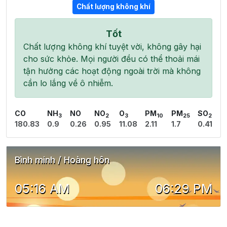
Chất lượng không khí
Tốt
Chất lượng không khí tuyệt vời, không gây hại
cho sức khỏe. Mọi người đều có thể thoải mái
tận hưởng các hoạt động ngoài trời mà không
cần lo lắng về ô nhiễm.
CO
NH
NO
NO
O
PM
PM
SO
3
2
3
10
25
2
180.83
0.9
0.26
0.95
11.08
2.11
1.7
0.41
Bình minh / Hoàng hôn
05:16 AM
06:29 PM