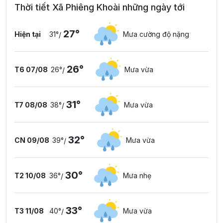
Thời tiết Xã Phiêng Khoài những ngày tới
27°
Hiện tại
31°
Mưa cường độ nặng
/
26°
T6 07/08
26°
Mưa vừa
/
31°
T7 08/08
38°
Mưa vừa
/
32°
CN 09/08
39°
Mưa vừa
/
30°
T2 10/08
36°
Mưa nhẹ
/
33°
T3 11/08
40°
Mưa vừa
/