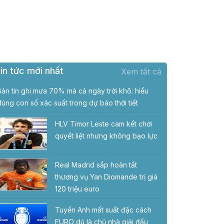
in tức mới nhất
Xem tất cả
Bản tin ghi mưa 70% mà cả ngày trời khô: hiểu
đúng con số xác suất trong dự báo thời tiết
HLV Timor Leste cam kết chơi
quyết liệt nhưng không bạo lực
Real Madrid sắp hoàn tất
thương vụ Yan Diomande trị giá
120 triệu euro
Tuyển Anh mất suất đặc cách
EURO dù là chủ nhà giải đấu