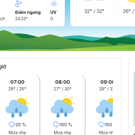
32°
/
32°
26°
Điểm ngưng
UV
m/h
24.23°
0
giờ
07:00
08:00
09:00
26°
/
26°
27°
/
30°
28°
/
32°
20 %
100 %
100 %
Mưa nhẹ
Mưa nhẹ
Mưa nhẹ