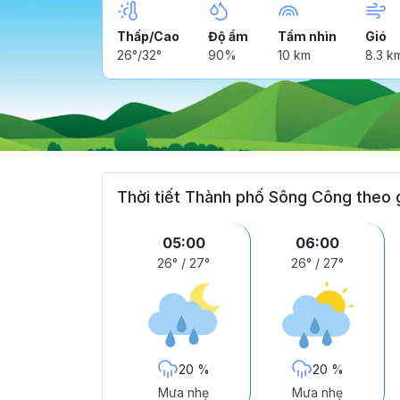
Thấp/Cao
Độ ẩm
Tầm nhìn
Gió
26°/32°
90%
10 km
8.3 k
Thời tiết Thành phố Sông Công theo 
05:00
06:00
26°
/
27°
26°
/
27°
20 %
20 %
Mưa nhẹ
Mưa nhẹ