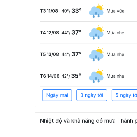
33°
T3 11/08
40°
Mưa vừa
/
37°
T4 12/08
44°
Mưa nhẹ
/
37°
T5 13/08
44°
Mưa nhẹ
/
35°
T6 14/08
42°
Mưa nhẹ
/
Ngày mai
3 ngày tới
5 ngày tớ
Nhiệt độ và khả năng có mưa Thành p