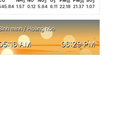
CO
NH
NO
NO
O
PM
PM
SO
3
2
3
10
25
2
545.84
1.57
0.12
5.64
6.11
22.18
21.37
1.07
Bình minh / Hoàng hôn
05:16 AM
06:29 PM