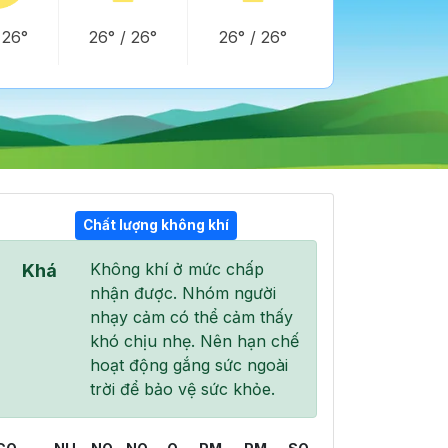
/
26°
26°
/
26°
26°
/
26°
Chất lượng không khí
Không khí ở mức chấp
Khá
10:00
11:00
12:00
nhận được. Nhóm người
31°
/
36°
32°
/
38°
32°
/
38°
nhạy cảm có thể cảm thấy
khó chịu nhẹ. Nên hạn chế
hoạt động gắng sức ngoài
trời để bảo vệ sức khỏe.
100 %
100 %
100 %
Mưa nhẹ
Mưa vừa
Mưa vừa