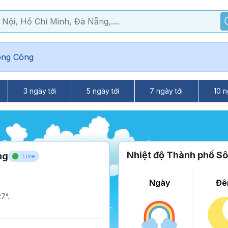
ông Công
3 ngày tới
5 ngày tới
7 ngày tới
10 n
Nhiệt độ Thành phố S
ng
Live
Ngày
Đê
7°.