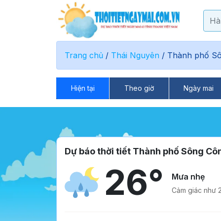
Trang chủ
/
Thái Nguyên
/
Thành phố S
Hiện tại
Theo giờ
Ngày mai
Dự báo thời tiết Thành phố Sông Cô
26°
Mưa nhẹ
Cảm giác như 2