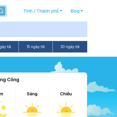
Tỉnh / Thành phố
Blog
gày tới
15 ngày tới
30 ngày tới
ông Công
m
Sáng
Chiều