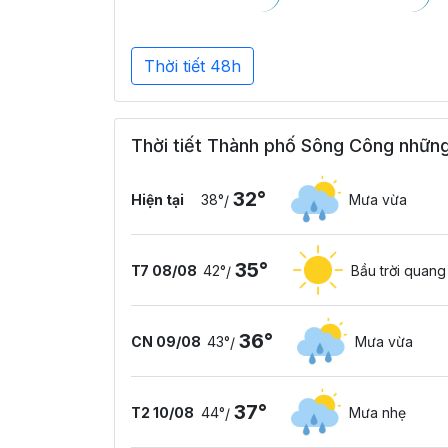
Thời tiết 48h
Thời tiết Thành phố Sông Công những
32°
Hiện tại
38°
Mưa vừa
/
35°
T7 08/08
42°
Bầu trời quan
/
36°
CN 09/08
43°
Mưa vừa
/
37°
T2 10/08
44°
Mưa nhẹ
/