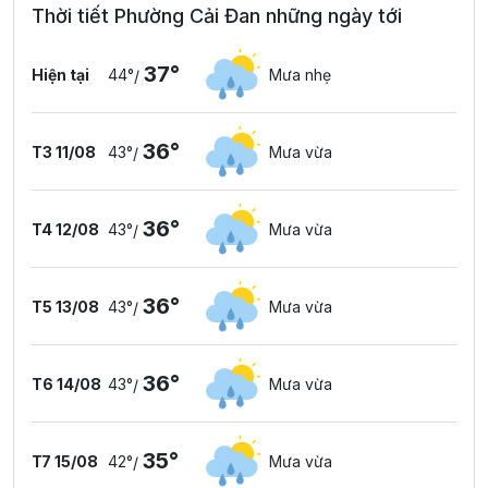
Thời tiết Phường Cải Đan những ngày tới
37°
Hiện tại
44°
Mưa nhẹ
/
36°
T3 11/08
43°
Mưa vừa
/
36°
T4 12/08
43°
Mưa vừa
/
36°
T5 13/08
43°
Mưa vừa
/
36°
T6 14/08
43°
Mưa vừa
/
35°
T7 15/08
42°
Mưa vừa
/