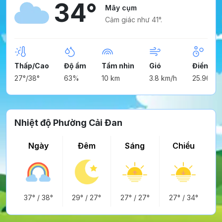
34°
Mây cụm
Cảm giác như 41°.
Thấp/Cao
Độ ẩm
Tầm nhìn
Gió
Điểm ng
27°/38°
63%
10 km
3.8 km/h
25.96°
Nhiệt độ Phường Cải Đan
Ngày
Đêm
Sáng
Chiều
37°
/
38°
29°
/
27°
27°
/
27°
27°
/
34°