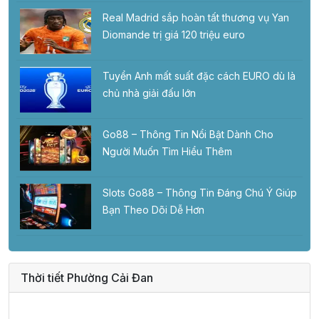
Real Madrid sắp hoàn tất thương vụ Yan
Diomande trị giá 120 triệu euro
Tuyển Anh mất suất đặc cách EURO dù là
chủ nhà giải đấu lớn
Go88 – Thông Tin Nổi Bật Dành Cho
Người Muốn Tìm Hiểu Thêm
Slots Go88 – Thông Tin Đáng Chú Ý Giúp
Bạn Theo Dõi Dễ Hơn
Thời tiết Phường Cải Đan