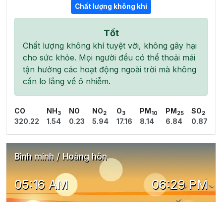
Chất lượng không khí
Tốt
Chất lượng không khí tuyệt vời, không gây hại
cho sức khỏe. Mọi người đều có thể thoải mái
tận hưởng các hoạt động ngoài trời mà không
cần lo lắng về ô nhiễm.
CO
NH
NO
NO
O
PM
PM
SO
3
2
3
10
25
2
320.22
1.54
0.23
5.94
17.16
8.14
6.84
0.87
Bình minh / Hoàng hôn
05:16 AM
06:29 PM