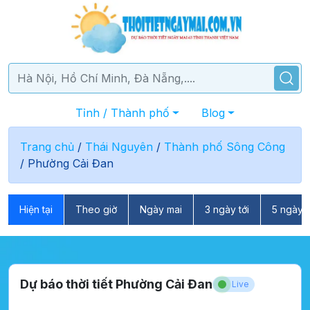
Tỉnh / Thành phố
Blog
Trang chủ
/
Thái Nguyên
/
Thành phố Sông Công
/
Phường Cải Đan
Hiện tại
Theo giờ
Ngày mai
3 ngày tới
5 ngày t
Dự báo thời tiết Phường Cải Đan
Live