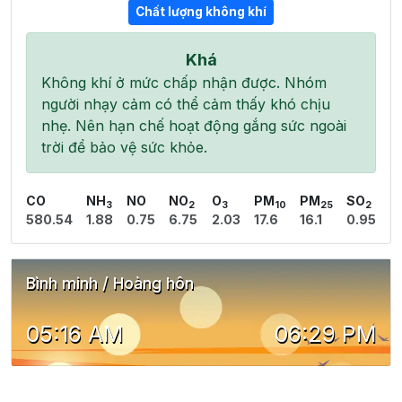
Chất lượng không khí
Khá
Không khí ở mức chấp nhận được. Nhóm
người nhạy cảm có thể cảm thấy khó chịu
nhẹ. Nên hạn chế hoạt động gắng sức ngoài
trời để bảo vệ sức khỏe.
CO
NH
NO
NO
O
PM
PM
SO
3
2
3
10
25
2
580.54
1.88
0.75
6.75
2.03
17.6
16.1
0.95
Bình minh / Hoàng hôn
05:16 AM
06:29 PM