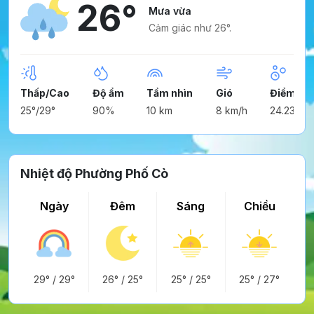
26°
Mưa vừa
Cảm giác như 26°.
Thấp/Cao
Độ ẩm
Tầm nhìn
Gió
Điểm ng
25°/29°
90%
10 km
8 km/h
24.23°
Nhiệt độ Phường Phố Cò
Ngày
Đêm
Sáng
Chiều
29°
/
29°
26°
/
25°
25°
/
25°
25°
/
27°