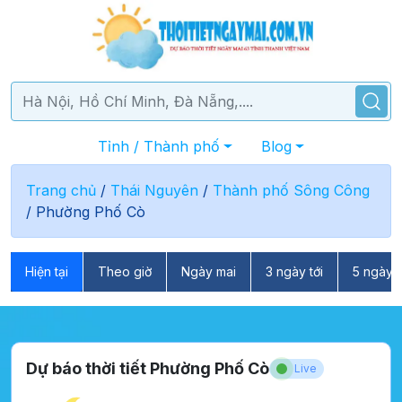
Tỉnh / Thành phố
Blog
Trang chủ
/
Thái Nguyên
/
Thành phố Sông Công
/
Phường Phố Cò
Hiện tại
Theo giờ
Ngày mai
3 ngày tới
5 ngày t
Dự báo thời tiết Phường Phố Cò
Live