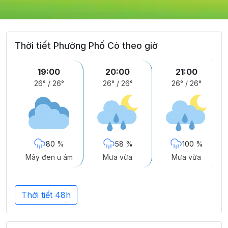
Thời tiết Phường Phố Cò theo giờ
19:00
20:00
21:00
26°
/
26°
26°
/
26°
26°
/
26°
80 %
58 %
100 %
Mây đen u ám
Mưa vừa
Mưa vừa
Thời tiết 48h