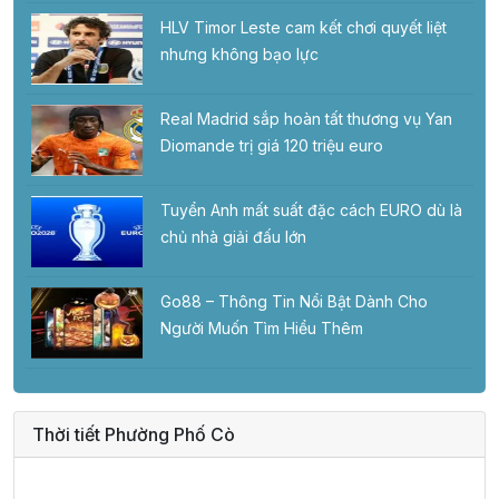
HLV Timor Leste cam kết chơi quyết liệt
nhưng không bạo lực
Real Madrid sắp hoàn tất thương vụ Yan
Diomande trị giá 120 triệu euro
Tuyển Anh mất suất đặc cách EURO dù là
chủ nhà giải đấu lớn
Go88 – Thông Tin Nổi Bật Dành Cho
Người Muốn Tìm Hiểu Thêm
Thời tiết Phường Phố Cò