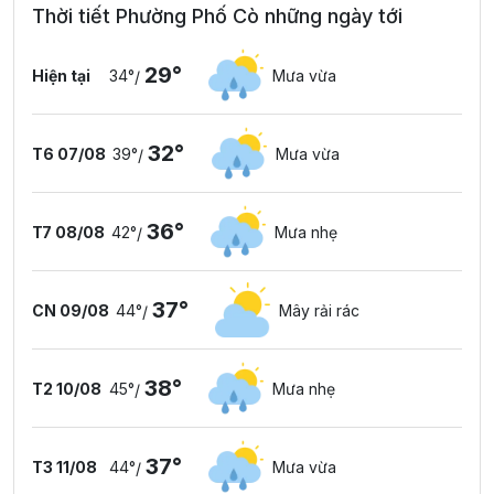
Thời tiết Phường Phố Cò những ngày tới
29°
Hiện tại
34°
Mưa vừa
/
32°
T6 07/08
39°
Mưa vừa
/
36°
T7 08/08
42°
Mưa nhẹ
/
37°
CN 09/08
44°
Mây rải rác
/
38°
T2 10/08
45°
Mưa nhẹ
/
37°
T3 11/08
44°
Mưa vừa
/