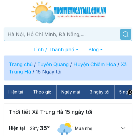
Tỉnh / Thành phố
Blog
Trang chủ
/
Tuyên Quang
/
Huyện Chiêm Hóa
/
Xã
Trung Hà
/
15 Ngày tới
Hiện tại
Theo giờ
Ngày mai
3 ngày tới
5 ngày t
Thời tiết Xã Trung Hà 15 ngày tới
35°
Hiện tại
28°
Mưa nhẹ
/