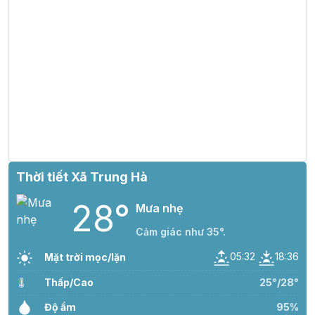
Thời tiết Xã Trung Hà
28°
Mưa nhẹ
Cảm giác như 35°.
05:32
18:36
Mặt trời mọc/lặn
Thấp/Cao
25°/28°
Độ ẩm
95%