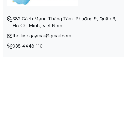
Xã Nhân Lý
382 Cách Mạng Tháng Tám, Phường 9, Quận 3,
Hồ Chí Minh, Việt Nam
Xã Phú Bình
thoitietngaymaii@gmail.com
Xã Phúc Thịnh
038 4448 110
Xã Tân An
Xã Tân Mỹ
Xã Tân Thịnh
Xã Tri Phú
Xã Trung Hòa