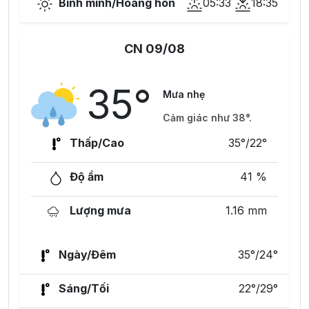
Bình minh/Hoàng hôn
05:33
18:35
CN 09/08
35°
Mưa nhẹ
Cảm giác như 38°.
Thấp/Cao
35°/22°
Độ ẩm
41 %
Lượng mưa
1.16 mm
Ngày/Đêm
35°/24°
Sáng/Tối
22°/29°