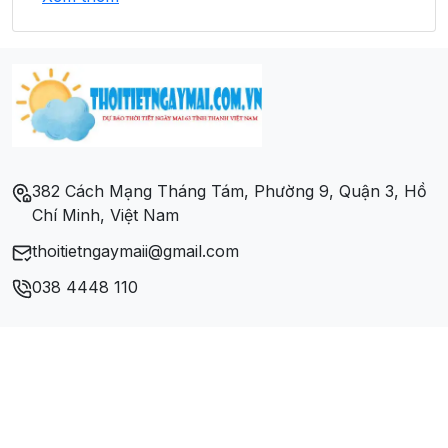
Xã Kim Bình
Xã Linh Phú
Xã Ngọc Hội
Xã Nhân Lý
382 Cách Mạng Tháng Tám, Phường 9, Quận 3, Hồ
Chí Minh, Việt Nam
Xã Phú Bình
thoitietngaymaii@gmail.com
Xã Phúc Thịnh
038 4448 110
Xã Tân An
Xã Tân Mỹ