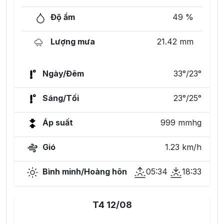
Độ ẩm
49 %
Lượng mưa
21.42 mm
Ngày/Đêm
33°/23°
Sáng/Tối
23°/25°
Áp suất
999 mmhg
Gió
1.23 km/h
Bình minh/Hoàng hôn
05:34
18:33
T4 12/08