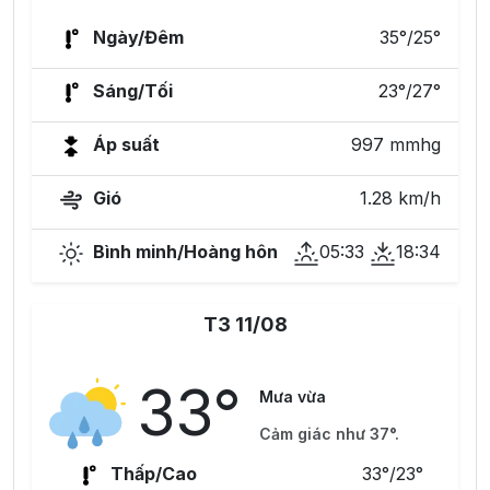
Ngày/Đêm
35°/25°
Sáng/Tối
23°/27°
Áp suất
997 mmhg
Gió
1.28 km/h
Bình minh/Hoàng hôn
05:33
18:34
T3 11/08
33°
Mưa vừa
Cảm giác như 37°.
Thấp/Cao
33°/23°