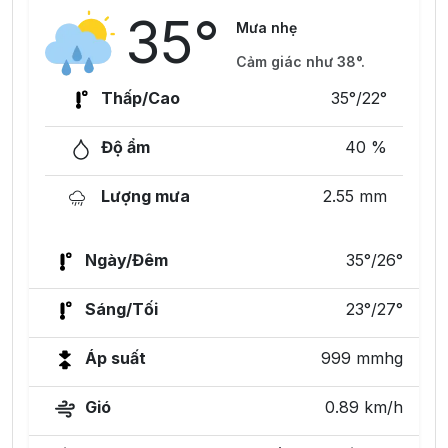
35°
Mưa nhẹ
Cảm giác như 38°.
Thấp/Cao
35°/22°
Độ ẩm
40 %
Lượng mưa
2.55 mm
Ngày/Đêm
35°/26°
Sáng/Tối
23°/27°
Áp suất
999 mmhg
Gió
0.89 km/h