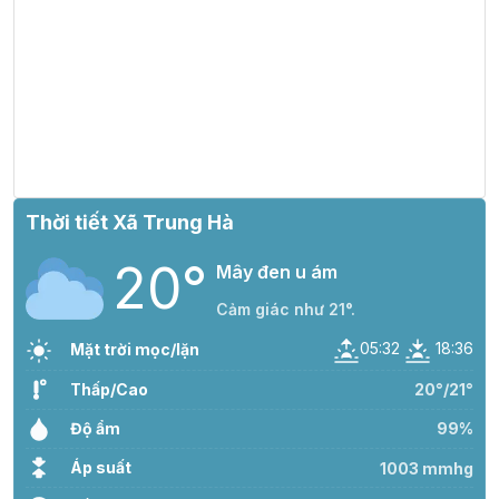
Thời tiết Xã Trung Hà
20°
Mây đen u ám
Cảm giác như 21°.
05:32
18:36
Mặt trời mọc/lặn
Thấp/Cao
20°/21°
Độ ẩm
99%
Áp suất
1003 mmhg