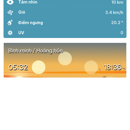
Tầm nhìn
10 km
Gió
3.4 km/h
Điểm ngưng
20.2 °
UV
0
Bình minh / Hoàng hôn
05:32
18:36