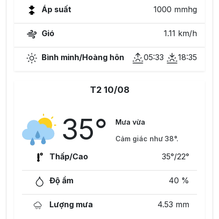
Áp suất
1000 mmhg
Gió
1.11 km/h
Bình minh/Hoàng hôn
05:33
18:35
T2 10/08
35°
Mưa vừa
Cảm giác như 38°.
Thấp/Cao
35°/22°
Độ ẩm
40 %
Lượng mưa
4.53 mm