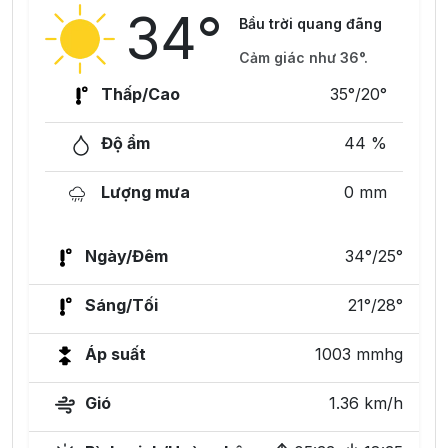
34°
Bầu trời quang đãng
Cảm giác như 36°.
Thấp/Cao
35°/20°
Độ ẩm
44 %
Lượng mưa
0 mm
Ngày/Đêm
34°/25°
Sáng/Tối
21°/28°
Áp suất
1003 mmhg
Gió
1.36 km/h