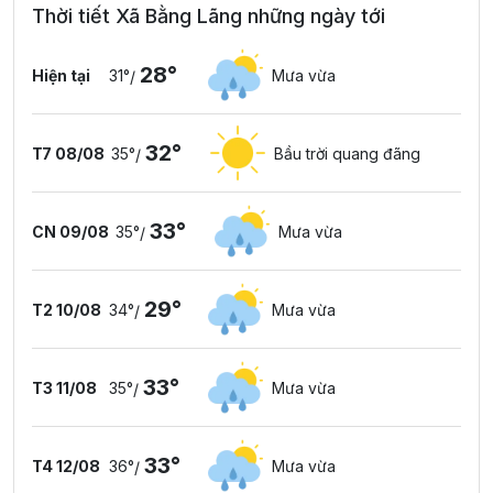
Thời tiết Xã Bằng Lãng những ngày tới
28°
Hiện tại
31°
Mưa vừa
/
32°
T7 08/08
35°
Bầu trời quang đãng
/
33°
CN 09/08
35°
Mưa vừa
/
29°
T2 10/08
34°
Mưa vừa
/
33°
T3 11/08
35°
Mưa vừa
/
33°
T4 12/08
36°
Mưa vừa
/