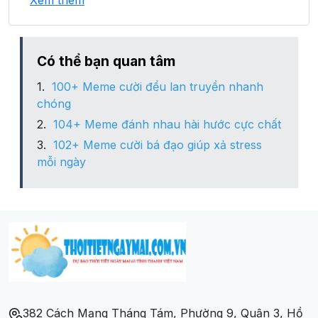
Xem thêm
Xã Nam Cường
Xã Nghĩa Tá
Có thể bạn quan tâm
100+ Meme cười đểu lan truyền nhanh
Xã Ngọc Phái
chóng
104+ Meme đánh nhau hài hước cực chất
Xã Phương Viên
102+ Meme cười bá đạo giúp xả stress
mỗi ngày
Xã Quảng Bạch
Xã Tân Lập
Xã Xuân Lạc
Xã Yên Mỹ
382 Cách Mạng Tháng Tám, Phường 9, Quận 3, Hồ