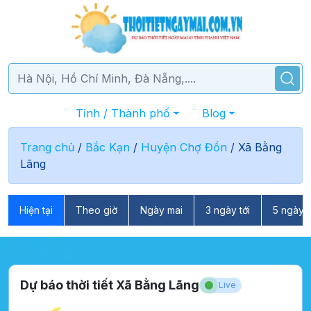
Tỉnh / Thành phố
Blog
Trang chủ
/
Bắc Kạn
/
Huyện Chợ Đồn
/
Xã Bằng
Lãng
Hiện tại
Theo giờ
Ngày mai
3 ngày tới
5 ngày t
Dự báo thời tiết Xã Bằng Lãng
Live