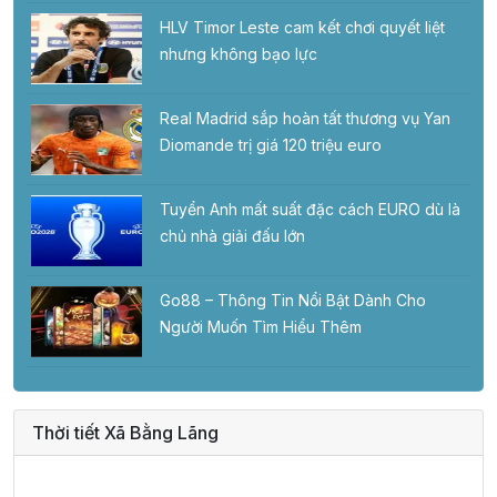
HLV Timor Leste cam kết chơi quyết liệt
nhưng không bạo lực
Real Madrid sắp hoàn tất thương vụ Yan
Diomande trị giá 120 triệu euro
Tuyển Anh mất suất đặc cách EURO dù là
chủ nhà giải đấu lớn
Go88 – Thông Tin Nổi Bật Dành Cho
Người Muốn Tìm Hiểu Thêm
Thời tiết Xã Bằng Lãng