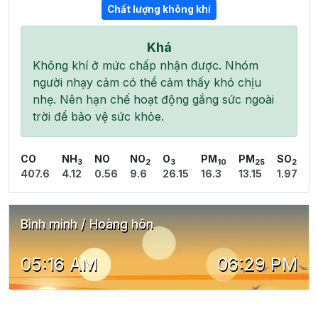
Chất lượng không khí
Khá
Không khí ở mức chấp nhận được. Nhóm
người nhạy cảm có thể cảm thấy khó chịu
nhẹ. Nên hạn chế hoạt động gắng sức ngoài
trời để bảo vệ sức khỏe.
CO
NH
NO
NO
O
PM
PM
SO
3
2
3
10
25
2
407.6
4.12
0.56
9.6
26.15
16.3
13.15
1.97
Bình minh / Hoàng hôn
05:16 AM
06:29 PM