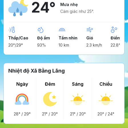
24°
Mưa nhẹ
Cảm giác như 25°.
Thấp/Cao
Độ ẩm
Tầm nhìn
Gió
Điểm ng
20°/29°
93%
10 km
2.3 km/h
22.8°
Nhiệt độ Xã Bằng Lãng
Ngày
Đêm
Sáng
Chiều
28°
/
29°
21°
/
20°
21°
/
20°
20°
/
24°