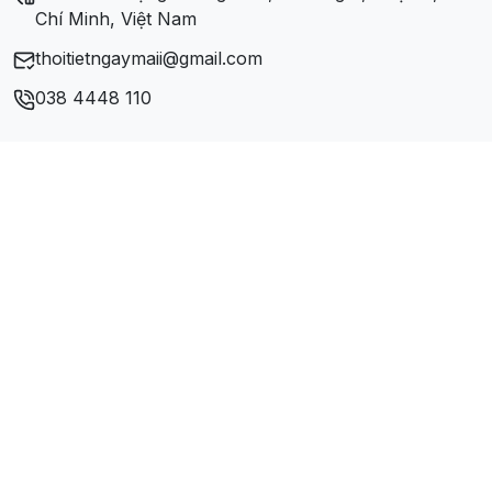
Xã Yên Phong
Chí Minh, Việt Nam
thoitietngaymaii@gmail.com
Xã Yên Thịnh
038 4448 110
Xã Yên Thượng