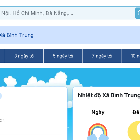
Xã Bình Trung
3 ngày tới
5 ngày tới
7 ngày tới
10 n
Nhiệt độ Xã Bình Trun
Ngày
Đê
0°.