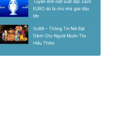
Tuyển Anh mất suất đặc cách
EURO dù là chủ nhà giải đấu
lớn
Go88 – Thông Tin Nổi Bật
Dành Cho Người Muốn Tìm
Hiểu Thêm