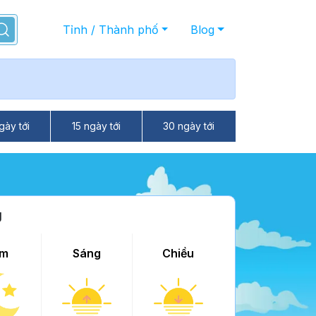
Tỉnh / Thành phố
Blog
gày tới
15 ngày tới
30 ngày tới
g
m
Sáng
Chiều