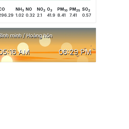
CO
NH
NO
NO
O
PM
PM
SO
3
2
3
10
25
2
296.29
1.02
0.32
2.1
41.9
8.41
7.41
0.57
Bình minh / Hoàng hôn
05:16 AM
06:29 PM