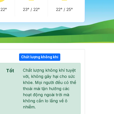
/
22°
23°
/
22°
22°
/
25°
Chất lượng không khí
14:00
15:00
16:00
Chất lượng không khí tuyệt
Tốt
29°
/
33°
30°
/
34°
30°
/
34°
vời, không gây hại cho sức
khỏe. Mọi người đều có thể
thoải mái tận hưởng các
hoạt động ngoài trời mà
không cần lo lắng về ô
100 %
100 %
100 %
nhiễm.
Mưa nhẹ
Mưa nhẹ
Mưa nhẹ