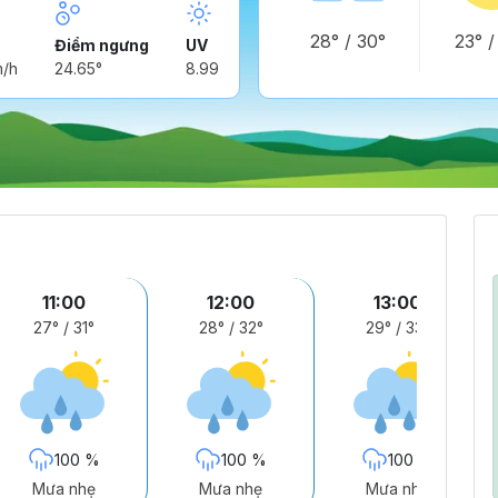
28°
/
30°
23°
Điểm ngưng
UV
m/h
24.65°
8.99
11:00
12:00
13:00
27°
/
31°
28°
/
32°
29°
/
33°
100 %
100 %
100 %
Mưa nhẹ
Mưa nhẹ
Mưa nhẹ