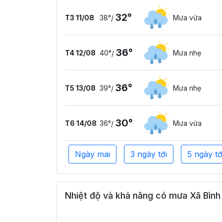
32°
T3 11/08
38°
Mưa vừa
/
36°
T4 12/08
40°
Mưa nhẹ
/
36°
T5 13/08
39°
Mưa nhẹ
/
30°
T6 14/08
36°
Mưa vừa
/
Ngày mai
3 ngày tới
5 ngày tớ
Nhiệt độ và khả năng có mưa Xã Bình 