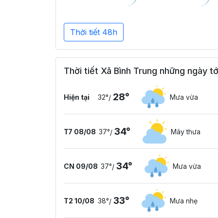
Thời tiết 48h
Thời tiết Xã Bình Trung những ngày tớ
28°
Hiện tại
32°
Mưa vừa
/
34°
T7 08/08
37°
Mây thưa
/
34°
CN 09/08
37°
Mưa vừa
/
33°
T2 10/08
38°
Mưa nhẹ
/