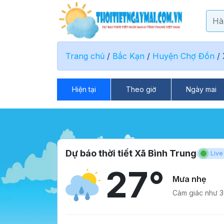
Trang chủ
/
Bắc Kạn
/
Huyện Chợ Đồn
/
Hiện tại
Theo giờ
Ngày mai
Dự báo thời tiết Xã Bình Trung
Live
27°
Mưa nhẹ
Cảm giác như 3