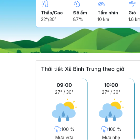
Thấp/Cao
Độ ẩm
Tầm nhìn
Gió
22°/30°
87%
10 km
1.6 k
Thời tiết Xã Bình Trung theo giờ
09:00
10:00
27°
/
30°
27°
/
30°
100 %
100 %
Mưa vừa
Mưa nhẹ