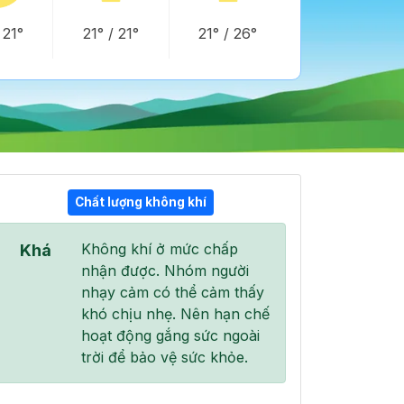
/
21°
21°
/
21°
21°
/
26°
Chất lượng không khí
18:00
19:00
20:00
Không khí ở mức chấp
Khá
26°
/
26°
23°
/
24°
23°
/
23°
nhận được. Nhóm người
nhạy cảm có thể cảm thấy
khó chịu nhẹ. Nên hạn chế
hoạt động gắng sức ngoài
trời để bảo vệ sức khỏe.
35 %
7 %
0 %
Mưa nhẹ
Mây rải rác
Mây rải rác