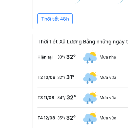
Thời tiết 48h
Thời tiết Xã Lương Bằng những ngày t
32°
Hiện tại
33°
Mưa nhẹ
/
31°
T2 10/08
32°
Mưa vừa
/
32°
T3 11/08
34°
Mưa vừa
/
32°
T4 12/08
35°
Mưa vừa
/