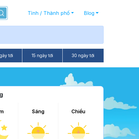
Tỉnh / Thành phố
Blog
gày tới
15 ngày tới
30 ngày tới
ng
m
Sáng
Chiều