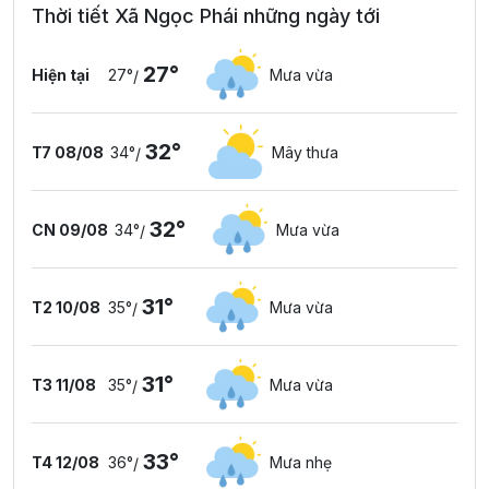
Thời tiết Xã Ngọc Phái những ngày tới
27°
Hiện tại
27°
Mưa vừa
/
32°
T7 08/08
34°
Mây thưa
/
32°
CN 09/08
34°
Mưa vừa
/
31°
T2 10/08
35°
Mưa vừa
/
31°
T3 11/08
35°
Mưa vừa
/
33°
T4 12/08
36°
Mưa nhẹ
/