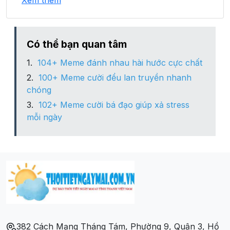
Xem thêm
Xã Lương Bằng
Xã Nam Cường
Có thể bạn quan tâm
104+ Meme đánh nhau hài hước cực chất
Xã Nghĩa Tá
100+ Meme cười đểu lan truyền nhanh
chóng
Xã Phương Viên
102+ Meme cười bá đạo giúp xả stress
mỗi ngày
Xã Quảng Bạch
Xã Tân Lập
Xã Xuân Lạc
Xã Yên Mỹ
382 Cách Mạng Tháng Tám, Phường 9, Quận 3, Hồ