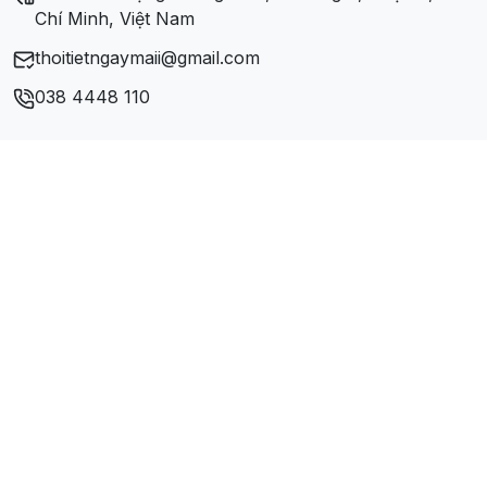
Xã Yên Phong
Chí Minh, Việt Nam
thoitietngaymaii@gmail.com
Xã Yên Thịnh
038 4448 110
Xã Yên Thượng