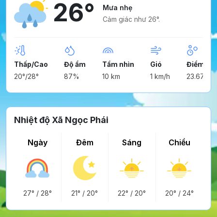
26°
Mưa nhẹ
Cảm giác như 26°.
Thấp/Cao
Độ ẩm
Tầm nhìn
Gió
Điểm ng
20°/28°
87%
10 km
1 km/h
23.67°
Nhiệt độ Xã Ngọc Phái
Ngày
Đêm
Sáng
Chiều
27°
/
28°
21°
/
20°
22°
/
20°
20°
/
24°