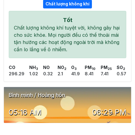
Chất lượng không khí
Tốt
Chất lượng không khí tuyệt vời, không gây hại
cho sức khỏe. Mọi người đều có thể thoải mái
tận hưởng các hoạt động ngoài trời mà không
cần lo lắng về ô nhiễm.
CO
NH
NO
NO
O
PM
PM
SO
3
2
3
10
25
2
296.29
1.02
0.32
2.1
41.9
8.41
7.41
0.57
Bình minh / Hoàng hôn
05:16 AM
06:29 PM