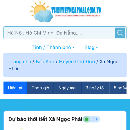
Tỉnh / Thành phố
Blog
Trang chủ
/
Bắc Kạn
/
Huyện Chợ Đồn
/
Xã Ngọc
Phái
Hiện tại
Theo giờ
Ngày mai
3 ngày tới
5 ngày t
Dự báo thời tiết Xã Ngọc Phái
Live