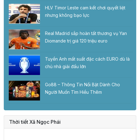
HLV Timor Leste cam kết chơi quyết liệt
nhưng không bạo lực
Real Madrid sắp hoàn tất thương vụ Yan
Diomande trị giá 120 triệu euro
Tuyển Anh mất suất đặc cách EURO dù là
chủ nhà giải đấu lớn
Go88 – Thông Tin Nổi Bật Dành Cho
Người Muốn Tìm Hiểu Thêm
Thời tiết Xã Ngọc Phái