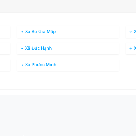
22 %
3.6 km/h
ám
0 %
3.9 km/h
Xã Bù Gia Mập
X
ám
Xã Đức Hạnh
X
0 %
3.9 km/h
ám
Xã Phước Minh
0 %
3.6 km/h
ám
0 %
2.1 km/h
ám
0 %
2.2 km/h
ám