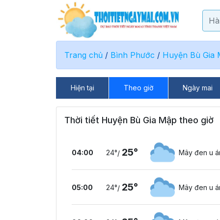
Trang chủ
/
Bình Phước
/
Huyện Bù Gia
Hiện tại
Theo giờ
Ngày mai
Thời tiết Huyện Bù Gia Mập theo giờ
25°
04:00
24°
Mây đen u 
/
25°
05:00
24°
Mây đen u 
/