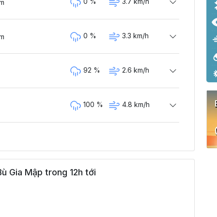
0 %
3.7 km/h
ám
0 %
3.3 km/h
ám
92 %
2.6 km/h
100 %
4.8 km/h
100 %
6.7 km/h
ù Gia Mập trong 12h tới
100 %
5.7 km/h
100 %
6.6 km/h