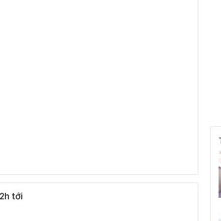
100 %
5.8 km/h
100 %
3.7 km/h
100 %
1.4 km/h
100 %
1.7 km/h
80 %
2.8 km/h
ám
2h tới
80 %
4.7 km/h
ám