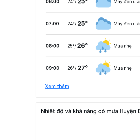
25°
06:00
24°
Mây đen u 
/
25°
07:00
24°
Mây đen u 
/
26°
08:00
25°
Mưa nhẹ
/
27°
09:00
26°
Mưa nhẹ
/
Xem thêm
26°
10:00
26°
Mưa nhẹ
/
Nhiệt độ và khả năng có mưa Huyện B
31°
11:00
27°
Mưa nhẹ
/
33°
12:00
28°
Mưa nhẹ
/