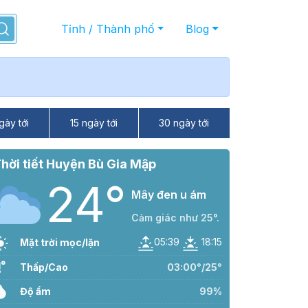
Tỉnh / Thành phố
Blog
gày tới
15 ngày tới
30 ngày tới
hời tiết Huyện Bù Gia Mập
24°
Mây đen u ám
Cảm giác như 25°.
05:39
18:15
Mặt trời mọc/lặn
Thấp/Cao
03:00°/25°
Độ ẩm
99%