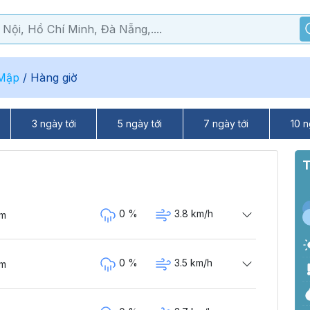
 Mập
/
Hàng giờ
3 ngày tới
5 ngày tới
7 ngày tới
10 n
T
0 %
3.8 km/h
ám
0 %
3.5 km/h
ám