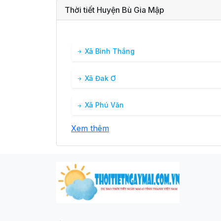
Thời tiết Huyện Bù Gia Mập
25°
01:00
24°
Mây đen u 
/
25°
Xã Bình Thắng
02:00
24°
Mây đen u 
/
Xã Đak Ơ
25°
03:00
24°
Mây đen u 
/
Xã Phú Văn
25°
04:00
24°
Mây đen u 
/
Xem thêm
25°
05:00
24°
Mây đen u 
/
25°
06:00
24°
Mây đen u 
/