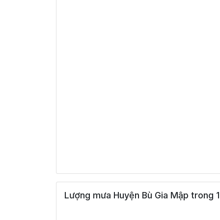
26°
13:00
26°
Mưa nhẹ
/
26°
14:00
26°
Mưa nhẹ
/
27°
15:00
27°
Mưa nhẹ
/
31°
16:00
27°
Mưa nhẹ
/
27°
17:00
27°
Mây đen u 
/
Lượng mưa Huyện Bù Gia Mập trong 1
25°
18:00
24°
Mây đen u 
/