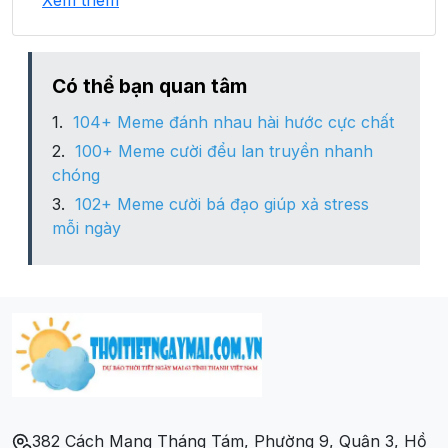
Xem thêm
Xã Mỹ Long
Xã Mỹ Thọ
Có thể bạn quan tâm
104+ Meme đánh nhau hài hước cực chất
Xã Mỹ Xương
100+ Meme cười đểu lan truyền nhanh
chóng
Xã Nhị Mỹ
102+ Meme cười bá đạo giúp xả stress
mỗi ngày
Xã Phong Mỹ
Xã Phương Thịnh
Xã Phương Trà
Xã Tân Hội Trung
382 Cách Mạng Tháng Tám, Phường 9, Quận 3, Hồ