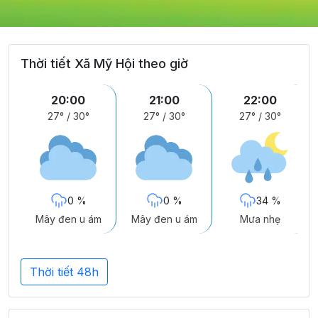
Thời tiết Xã Mỹ Hội theo giờ
20:00
21:00
22:00
27°
/
30°
27°
/
30°
27°
/
30°
0 %
0 %
34 %
Mây đen u ám
Mây đen u ám
Mưa nhẹ
Thời tiết 48h