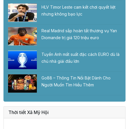
HLV Timor Leste cam kết chơi quyết liệt
nhưng không bạo lực
Real Madrid sắp hoàn tất thương vụ Yan
Diomande trị giá 120 triệu euro
Tuyển Anh mất suất đặc cách EURO dù là
chủ nhà giải đấu lớn
Go88 – Thông Tin Nổi Bật Dành Cho
Người Muốn Tìm Hiểu Thêm
Thời tiết Xã Mỹ Hội