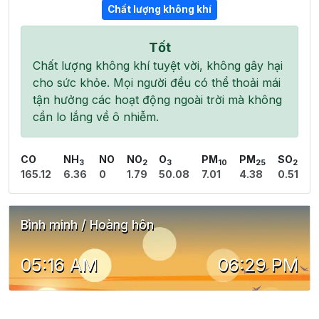
Chất lượng không khí
Tốt
Chất lượng không khí tuyệt vời, không gây hại
cho sức khỏe. Mọi người đều có thể thoải mái
tận hưởng các hoạt động ngoài trời mà không
cần lo lắng về ô nhiễm.
CO
NH
NO
NO
O
PM
PM
SO
3
2
3
10
25
2
165.12
6.36
0
1.79
50.08
7.01
4.38
0.51
Bình minh / Hoàng hôn
05:16 AM
06:29 PM