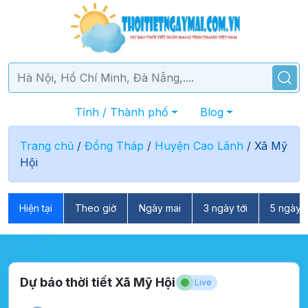
Tỉnh / Thành phố
Blog
Trang chủ
/
Đồng Tháp
/
Huyện Cao Lãnh
/
Xã Mỹ
Hội
Hiện tại
Theo giờ
Ngày mai
3 ngày tới
5 ngày t
Dự báo thời tiết Xã Mỹ Hội
Live