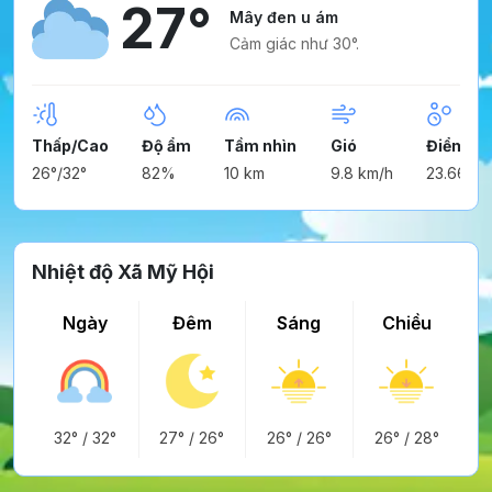
27°
Mây đen u ám
Cảm giác như 30°.
Thấp/Cao
Độ ẩm
Tầm nhìn
Gió
Điểm ng
26°/32°
82%
10 km
9.8 km/h
23.66°
Nhiệt độ Xã Mỹ Hội
Ngày
Đêm
Sáng
Chiều
32°
/
32°
27°
/
26°
26°
/
26°
26°
/
28°