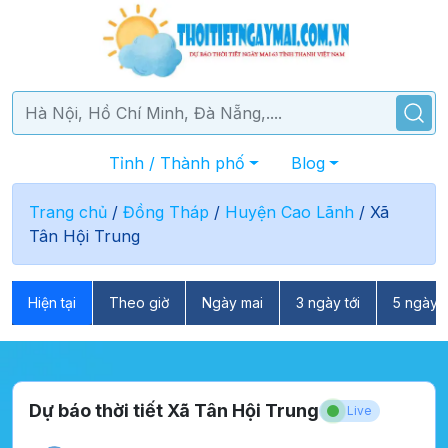
Tỉnh / Thành phố
Blog
Trang chủ
/
Đồng Tháp
/
Huyện Cao Lãnh
/
Xã
Tân Hội Trung
Hiện tại
Theo giờ
Ngày mai
3 ngày tới
5 ngày t
Dự báo thời tiết Xã Tân Hội Trung
Live