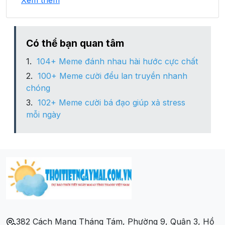
Xem thêm
Xã Mỹ Hội
Xã Mỹ Long
Có thể bạn quan tâm
104+ Meme đánh nhau hài hước cực chất
Xã Mỹ Thọ
100+ Meme cười đểu lan truyền nhanh
chóng
Xã Mỹ Xương
102+ Meme cười bá đạo giúp xả stress
mỗi ngày
Xã Nhị Mỹ
Xã Phong Mỹ
Xã Phương Thịnh
Xã Phương Trà
382 Cách Mạng Tháng Tám, Phường 9, Quận 3, Hồ