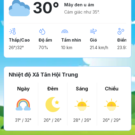
30°
Mây đen u ám
Cảm giác như 35°.
Thấp/Cao
Độ ẩm
Tầm nhìn
Gió
Điểm n
26°/32°
70%
10 km
21.4 km/h
23.93°
Nhiệt độ Xã Tân Hội Trung
Ngày
Đêm
Sáng
Chiều
31°
/
32°
26°
/
26°
28°
/
26°
26°
/
29°