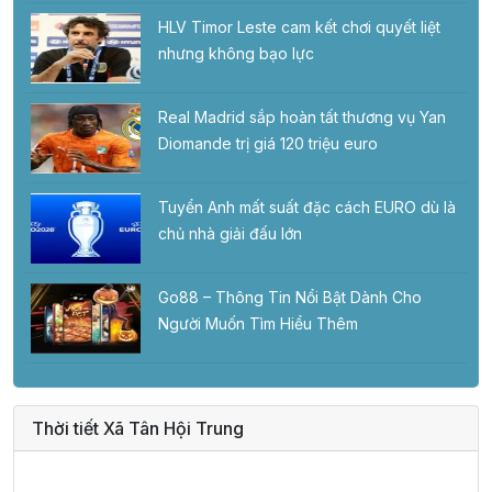
HLV Timor Leste cam kết chơi quyết liệt
nhưng không bạo lực
Real Madrid sắp hoàn tất thương vụ Yan
Diomande trị giá 120 triệu euro
Tuyển Anh mất suất đặc cách EURO dù là
chủ nhà giải đấu lớn
Go88 – Thông Tin Nổi Bật Dành Cho
Người Muốn Tìm Hiểu Thêm
Thời tiết Xã Tân Hội Trung