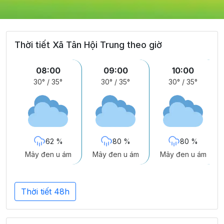
Thời tiết Xã Tân Hội Trung theo giờ
08:00
09:00
10:00
30°
/
35°
30°
/
35°
30°
/
35°
62 %
80 %
80 %
Mây đen u ám
Mây đen u ám
Mây đen u ám
Thời tiết 48h