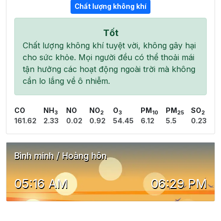
Chất lượng không khí
Tốt
Chất lượng không khí tuyệt vời, không gây hại
cho sức khỏe. Mọi người đều có thể thoải mái
tận hưởng các hoạt động ngoài trời mà không
cần lo lắng về ô nhiễm.
CO
NH
NO
NO
O
PM
PM
SO
3
2
3
10
25
2
161.62
2.33
0.02
0.92
54.45
6.12
5.5
0.23
Bình minh / Hoàng hôn
05:16 AM
06:29 PM