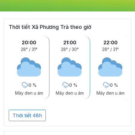
Thời tiết Xã Phương Trà theo giờ
20:00
21:00
22:00
28°
/
31°
28°
/
30°
28°
/
31°
0 %
0 %
0 %
Mây đen u ám
Mây đen u ám
Mây đen u ám
Thời tiết 48h