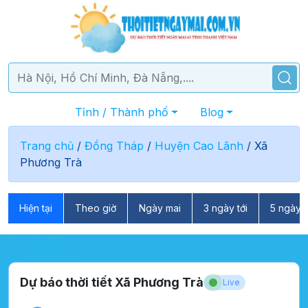
Tỉnh / Thành phố
Blog
Trang chủ
/
Đồng Tháp
/
Huyện Cao Lãnh
/
Xã
Phương Trà
Hiện tại
Theo giờ
Ngày mai
3 ngày tới
5 ngày t
Dự báo thời tiết Xã Phương Trà
Live