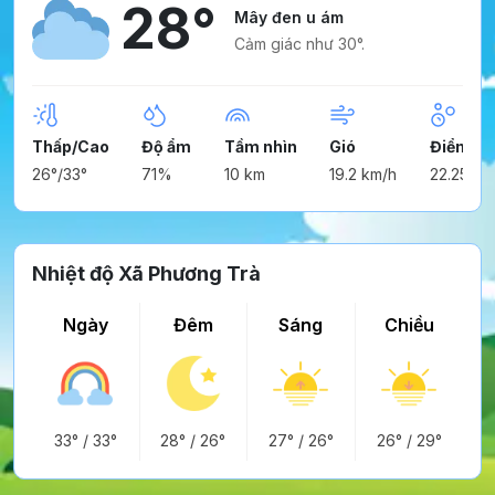
28°
Mây đen u ám
Cảm giác như 30°.
Thấp/Cao
Độ ẩm
Tầm nhìn
Gió
Điểm n
26°/33°
71%
10 km
19.2 km/h
22.25°
Nhiệt độ Xã Phương Trà
Ngày
Đêm
Sáng
Chiều
33°
/
33°
28°
/
26°
27°
/
26°
26°
/
29°