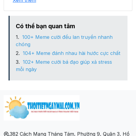
Xem thêm
Xã Mỹ Hội
Xã Mỹ Long
Có thể bạn quan tâm
100+ Meme cười đểu lan truyền nhanh
Xã Mỹ Thọ
chóng
104+ Meme đánh nhau hài hước cực chất
Xã Mỹ Xương
102+ Meme cười bá đạo giúp xả stress
mỗi ngày
Xã Nhị Mỹ
Xã Phong Mỹ
Xã Phương Thịnh
Xã Tân Hội Trung
382 Cách Mạng Tháng Tám, Phường 9, Quận 3, Hồ