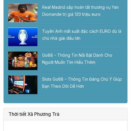
Real Madrid sắp hoàn tất thương vụ Yan
Diomande trị giá 120 triệu euro
Tuyển Anh mất suất đặc cách EURO dù là
chủ nhà giải đấu lớn
Go88 – Thông Tin Nổi Bật Dành Cho
Người Muốn Tìm Hiểu Thêm
Slots Go88 – Thông Tin Đáng Chú Ý Giúp
Bạn Theo Dõi Dễ Hơn
Thời tiết Xã Phương Trà