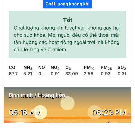
Chất lượng không khí
Tốt
Chất lượng không khí tuyệt vời, không gây hại
cho sức khỏe. Mọi người đều có thể thoải mái
tận hưởng các hoạt động ngoài trời mà không
cần lo lắng về ô nhiễm.
CO
NH
NO
NO
O
PM
PM
SO
3
2
3
10
25
2
87.7
5.21
0
0.91
33.09
2.58
0.93
0.31
Bình minh / Hoàng hôn
05:16 AM
06:29 PM