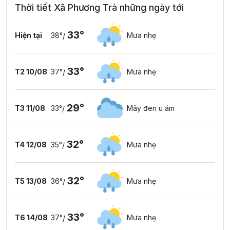
Thời tiết Xã Phương Trà những ngày tới
33°
Hiện tại
38°
Mưa nhẹ
/
33°
T2 10/08
37°
Mưa nhẹ
/
29°
T3 11/08
33°
Mây đen u ám
/
32°
T4 12/08
35°
Mưa nhẹ
/
32°
T5 13/08
36°
Mưa nhẹ
/
33°
T6 14/08
37°
Mưa nhẹ
/