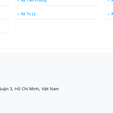
Xã Tiền Phong
X
Xã Tú Lý
X
uận 3, Hồ Chí Minh, Việt Nam