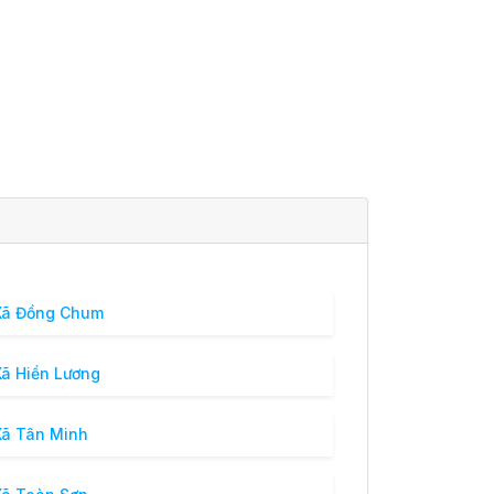
ã Đồng Chum
ã Hiền Lương
ã Tân Minh