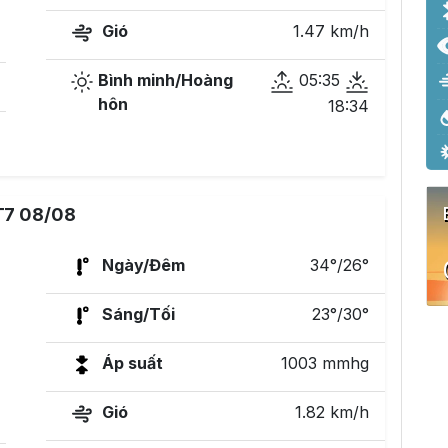
Gió
1.47 km/h
Bình minh/Hoàng
05:35
hôn
18:34
T7 08/08
Ngày/Đêm
34°/26°
Sáng/Tối
23°/30°
Áp suất
1003 mmhg
Gió
1.82 km/h