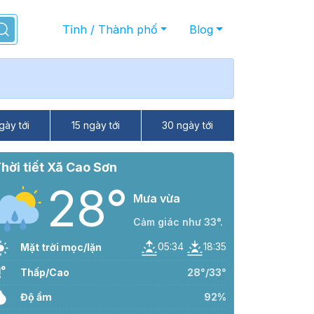
Tỉnh / Thành phố
Blog
gày tới
15 ngày tới
30 ngày tới
hời tiết Xã Cao Sơn
28°
Mưa vừa
Cảm giác như 33°.
05:34
18:35
Mặt trời mọc/lặn
Thấp/Cao
28°/33°
Độ ẩm
92%