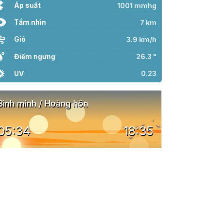
Áp suất
1001 mmhg
Tầm nhìn
7 km
Gió
3.9 km/h
Điểm ngưng
26.3 °
UV
0.23
Bình minh / Hoàng hôn
05:34
18:35