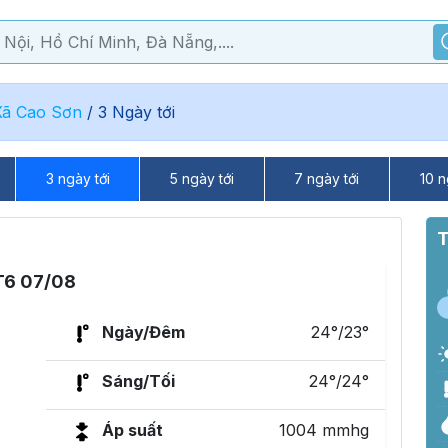
Xã Cao Sơn
/
3 Ngày tới
3 ngày tới
5 ngày tới
7 ngày tới
10 n
T
T6 07/08
Ngày/Đêm
24°/23°
Sáng/Tối
24°/24°
Áp suất
1004 mmhg