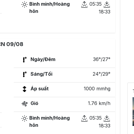
Bình minh/Hoàng
05:35
hôn
18:33
CN 09/08
Ngày/Đêm
36°/27°
Sáng/Tối
24°/29°
Áp suất
1000 mmhg
Gió
1.76 km/h
Bình minh/Hoàng
05:35
hôn
18:33