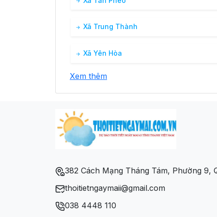
Xã Tân Pheo
Xã Trung Thành
Xã Yên Hòa
Xem thêm
382 Cách Mạng Tháng Tám, Phường 9, Q
thoitietngaymaii@gmail.com
038 4448 110