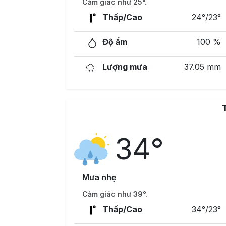
Cảm giác như 25°.
Thấp/Cao
24°/23°
Độ ẩm
100 %
Lượng mưa
37.05 mm
34°
Mưa nhẹ
Cảm giác như 39°.
Thấp/Cao
34°/23°