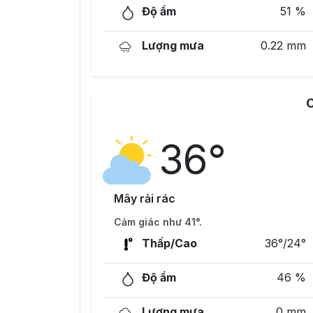
Độ ẩm
51 %
Lượng mưa
0.22 mm
36°
Mây rải rác
Cảm giác như 41°.
Thấp/Cao
36°/24°
Độ ẩm
46 %
Lượng mưa
0 mm