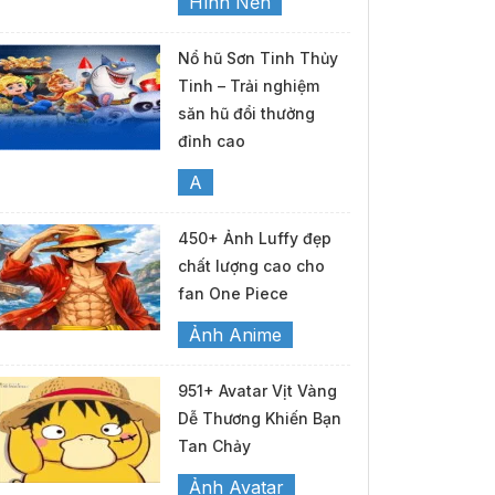
Hình Nền
Nổ hũ Sơn Tinh Thủy
Tinh – Trải nghiệm
săn hũ đổi thưởng
đỉnh cao
A
450+ Ảnh Luffy đẹp
chất lượng cao cho
fan One Piece
Ảnh Anime
951+ Avatar Vịt Vàng
Dễ Thương Khiến Bạn
Tan Chảy
Ảnh Avatar