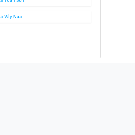
ã Toàn Sơn
ã Vầy Nưa