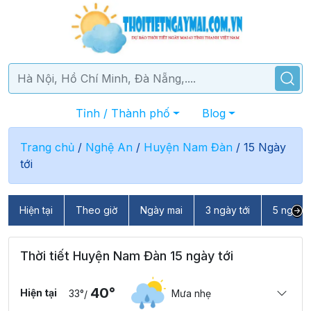
Tỉnh / Thành phố
Blog
Trang chủ
/
Nghệ An
/
Huyện Nam Đàn
/
15 Ngày
tới
Hiện tại
Theo giờ
Ngày mai
3 ngày tới
5 ngày t
Thời tiết Huyện Nam Đàn 15 ngày tới
40°
Hiện tại
33°
Mưa nhẹ
/