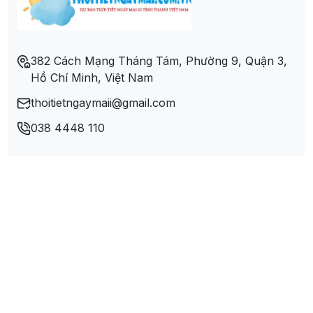
Xã Nam Lĩnh
Xã Nam Nghĩa
382 Cách Mạng Tháng Tám, Phường 9, Quận 3,
Hồ Chí Minh, Việt Nam
Xã Nam Thái
thoitietngaymaii@gmail.com
Xã Nam Thanh
038 4448 110
Xã Nam Xuân
Xã Thượng Tân Lộc
Xã Trung Phúc Cường
Xã Xuân Hòa