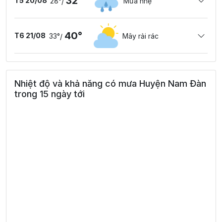
32°
T5 20/08
28°
Mưa nhẹ
/
40°
T6 21/08
33°
Mây rải rác
/
Nhiệt độ và khả năng có mưa Huyện Nam Đàn
trong 15 ngày tới