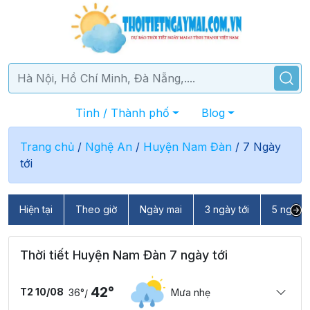
Tỉnh / Thành phố
Blog
Trang chủ
/
Nghệ An
/
Huyện Nam Đàn
/
7 Ngày
tới
Hiện tại
Theo giờ
Ngày mai
3 ngày tới
5 ngày t
Thời tiết Huyện Nam Đàn 7 ngày tới
42°
T2 10/08
36°
Mưa nhẹ
/