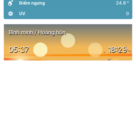
Điểm ngưng
24.8 °
UV
0
Bình minh / Hoàng hôn
05:37
18:29