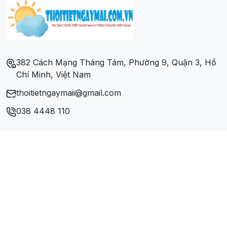
Xã Nam Lĩnh
Xã Nam Nghĩa
382 Cách Mạng Tháng Tám, Phường 9, Quận 3, Hồ
Chí Minh, Việt Nam
Xã Nam Thái
thoitietngaymaii@gmail.com
Xã Nam Thanh
038 4448 110
Xã Nam Xuân
Xã Thượng Tân Lộc
Xã Trung Phúc Cường
Xã Xuân Hòa