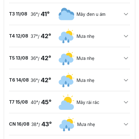
41°
T3 11/08
36°
Mây đen u ám
/
42°
T4 12/08
37°
Mưa nhẹ
/
42°
T5 13/08
36°
Mưa nhẹ
/
42°
T6 14/08
36°
Mưa nhẹ
/
45°
T7 15/08
40°
Mây rải rác
/
43°
CN 16/08
38°
Mưa nhẹ
/