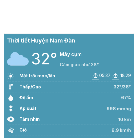
Thời tiết Huyện Nam Đàn
32°
Mây cụm
Cảm giác như 38°.
05:37
18:29
Mặt trời mọc/lặn
Thấp/Cao
32°/38°
Độ ẩm
67%
Áp suất
998 mmhg
Tầm nhìn
10 km
Gió
8.9 km/h