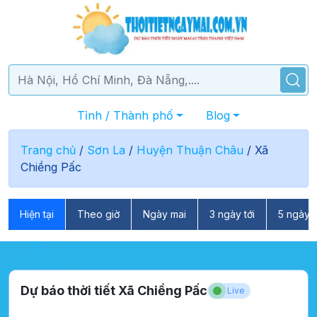
Tỉnh / Thành phố
Blog
Trang chủ
/
Sơn La
/
Huyện Thuận Châu
/
Xã
Chiềng Pấc
Hiện tại
Theo giờ
Ngày mai
3 ngày tới
5 ngày t
Dự báo thời tiết Xã Chiềng Pấc
Live