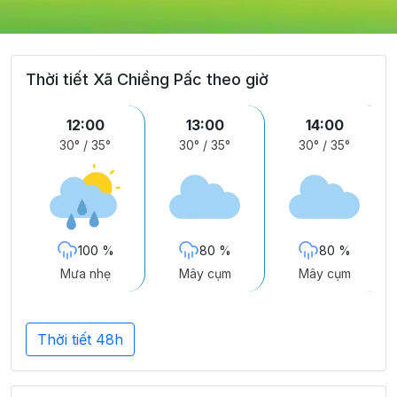
Thời tiết Xã Chiềng Pấc theo giờ
12:00
13:00
14:00
30°
/
35°
30°
/
35°
30°
/
35°
100 %
80 %
80 %
Mưa nhẹ
Mây cụm
Mây cụm
Thời tiết 48h