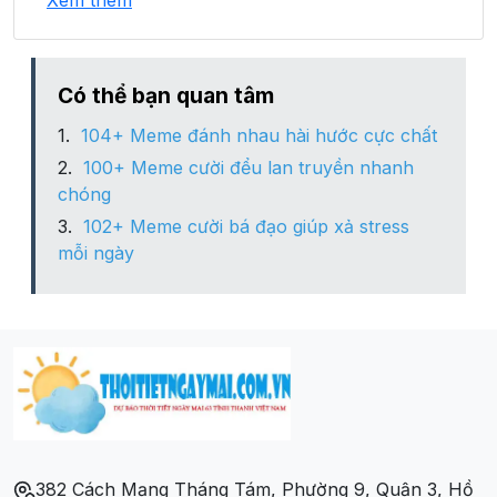
Xem thêm
Xã Chiềng Pha
Xã Co Mạ
Có thể bạn quan tâm
104+ Meme đánh nhau hài hước cực chất
Xã Co Tòng
100+ Meme cười đểu lan truyền nhanh
chóng
Xã é Tòng
102+ Meme cười bá đạo giúp xả stress
mỗi ngày
Xã Liệp Tè
Xã Long Hẹ
Xã Muổi Nọi
Xã Mường Bám
382 Cách Mạng Tháng Tám, Phường 9, Quận 3, Hồ