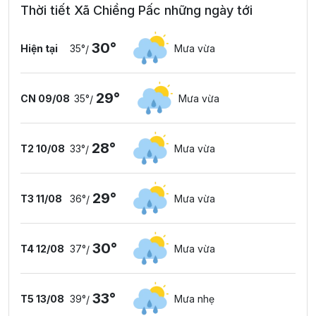
Thời tiết Xã Chiềng Pấc những ngày tới
30°
Hiện tại
35°
Mưa vừa
/
29°
CN 09/08
35°
Mưa vừa
/
28°
T2 10/08
33°
Mưa vừa
/
29°
T3 11/08
36°
Mưa vừa
/
30°
T4 12/08
37°
Mưa vừa
/
33°
T5 13/08
39°
Mưa nhẹ
/