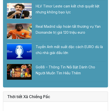
HLV Timor Leste cam kết chơi quyết liệt
nhưng không bạo lực
Real Madrid sắp hoàn tất thương vụ Yan
Diomande trị giá 120 triệu euro
Tuyển Anh mất suất đặc cách EURO dù là
chủ nhà giải đấu lớn
Go88 – Thông Tin Nổi Bật Dành Cho
Người Muốn Tìm Hiểu Thêm
Thời tiết Xã Chiềng Pấc