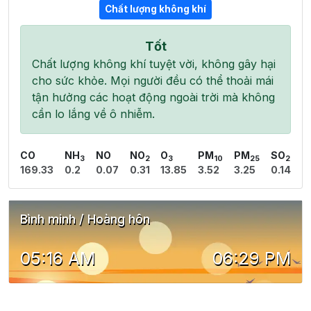
Chất lượng không khí
Tốt
Chất lượng không khí tuyệt vời, không gây hại
cho sức khỏe. Mọi người đều có thể thoải mái
tận hưởng các hoạt động ngoài trời mà không
cần lo lắng về ô nhiễm.
CO
NH
NO
NO
O
PM
PM
SO
3
2
3
10
25
2
169.33
0.2
0.07
0.31
13.85
3.52
3.25
0.14
Bình minh / Hoàng hôn
05:16 AM
06:29 PM