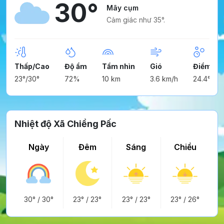
30°
Mây cụm
Cảm giác như 35°.
Thấp/Cao
Độ ẩm
Tầm nhìn
Gió
Điểm ng
23°/30°
72%
10 km
3.6 km/h
24.4°
Nhiệt độ Xã Chiềng Pấc
Ngày
Đêm
Sáng
Chiều
30°
/
30°
23°
/
23°
23°
/
23°
23°
/
26°