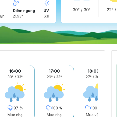
30°
/
30°
22°
Điểm ngưng
UV
m/h
21.93°
6.11
16:00
17:00
18:00
30°
/
33°
29°
/
33°
27°
/
30°
97 %
100 %
100 %
Mưa nhẹ
Mưa nhẹ
Mưa vừa