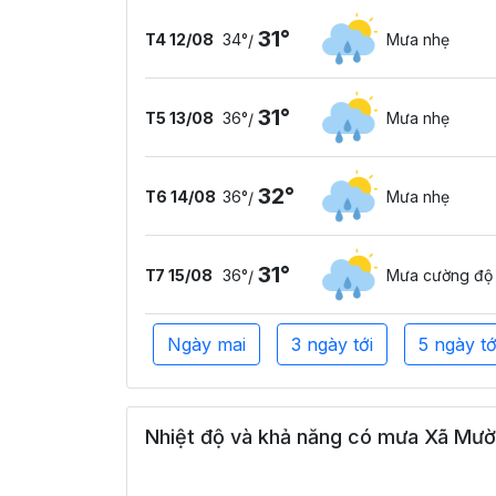
31°
T4 12/08
34°
Mưa nhẹ
/
31°
T5 13/08
36°
Mưa nhẹ
/
32°
T6 14/08
36°
Mưa nhẹ
/
31°
T7 15/08
36°
Mưa cường độ
/
Ngày mai
3 ngày tới
5 ngày tớ
Nhiệt độ và khả năng có mưa Xã Mườn