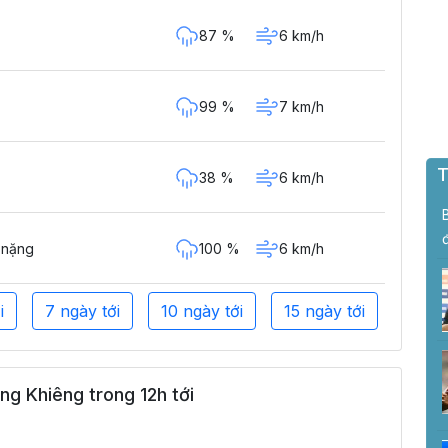
87 %
6 km/h
99 %
7 km/h
T
38 %
6 km/h
100 %
6 km/h
 nặng
i
7 ngày tới
10 ngày tới
15 ngày tới
g Khiêng trong 12h tới