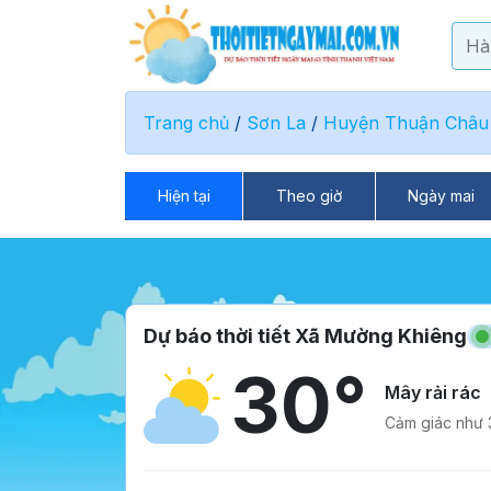
Trang chủ
/
Sơn La
/
Huyện Thuận Châu
Hiện tại
Theo giờ
Ngày mai
Dự báo thời tiết Xã Mường Khiêng
30°
Mây rải rác
Cảm giác như 3