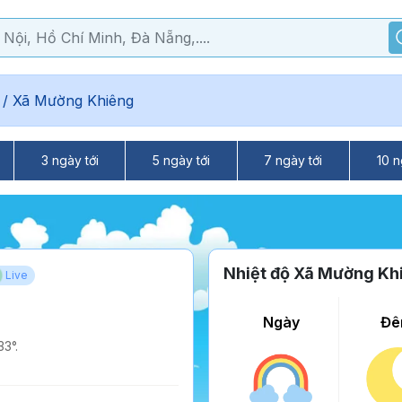
/
Xã Mường Khiêng
3 ngày tới
5 ngày tới
7 ngày tới
10 n
Nhiệt độ Xã Mường Kh
Live
Ngày
Đê
3°.