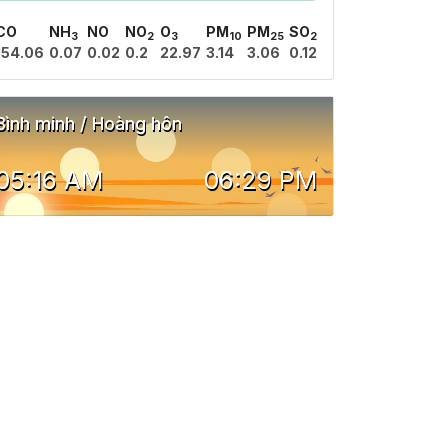
CO
NH
NO
NO
O
PM
PM
SO
3
2
3
10
25
2
154.06
0.07
0.02
0.2
22.97
3.14
3.06
0.12
Bình minh / Hoàng hôn
05:16 AM
06:29 PM