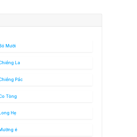
Bó Mười
Chiềng La
Chiềng Pấc
Co Tòng
Long Hẹ
Mường é