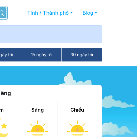
Tỉnh / Thành phố
Blog
gày tới
15 ngày tới
30 ngày tới
iêng
m
Sáng
Chiều