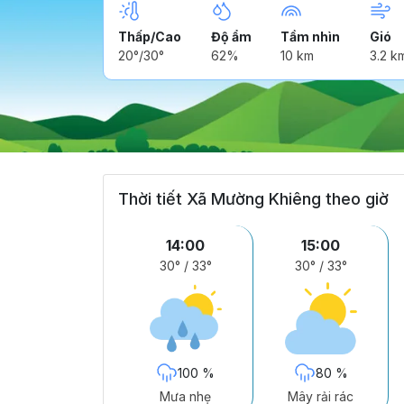
Thấp/Cao
Độ ẩm
Tầm nhìn
Gió
20°/30°
62%
10 km
3.2 k
Thời tiết Xã Mường Khiêng theo giờ
14:00
15:00
30°
/
33°
30°
/
33°
100 %
80 %
Mưa nhẹ
Mây rải rác