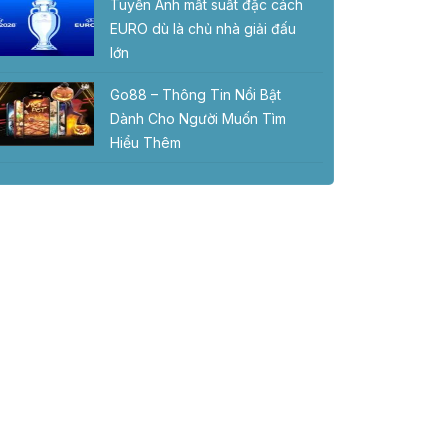
Tuyển Anh mất suất đặc cách
EURO dù là chủ nhà giải đấu
lớn
Go88 – Thông Tin Nổi Bật
Dành Cho Người Muốn Tìm
Hiểu Thêm