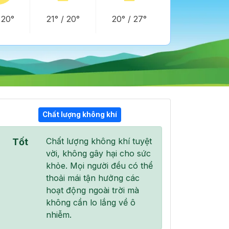
/
20°
21°
/
20°
20°
/
27°
Chất lượng không khí
19:00
20:00
21:00
Chất lượng không khí tuyệt
Tốt
25°
/
25°
23°
/
24°
22°
/
23°
vời, không gây hại cho sức
khỏe. Mọi người đều có thể
thoải mái tận hưởng các
hoạt động ngoài trời mà
không cần lo lắng về ô
100 %
100 %
100 %
nhiễm.
Mưa vừa
Mưa vừa
Mưa nhẹ