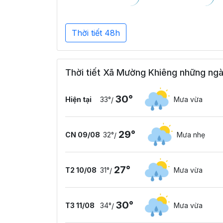
Thời tiết 48h
Thời tiết Xã Mường Khiêng những ngà
30°
Hiện tại
33°
Mưa vừa
/
29°
CN 09/08
32°
Mưa nhẹ
/
27°
T2 10/08
31°
Mưa vừa
/
30°
T3 11/08
34°
Mưa vừa
/