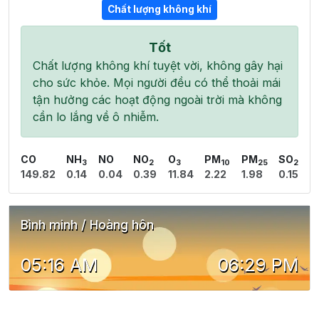
Chất lượng không khí
Tốt
Chất lượng không khí tuyệt vời, không gây hại
cho sức khỏe. Mọi người đều có thể thoải mái
tận hưởng các hoạt động ngoài trời mà không
cần lo lắng về ô nhiễm.
CO
NH
NO
NO
O
PM
PM
SO
3
2
3
10
25
2
149.82
0.14
0.04
0.39
11.84
2.22
1.98
0.15
Bình minh / Hoàng hôn
05:16 AM
06:29 PM