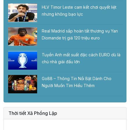
HLV Timor Leste cam kết chơi quyết liệt
nhưng không bạo lực
Real Madrid sắp hoàn tất thương vụ Yan
Diomande trị giá 120 triệu euro
Tuyển Anh mất suất đặc cách EURO dù là
chủ nhà giải đấu lớn
Go88 – Thông Tin Nổi Bật Dành Cho
Người Muốn Tìm Hiểu Thêm
Thời tiết Xã Phổng Lập