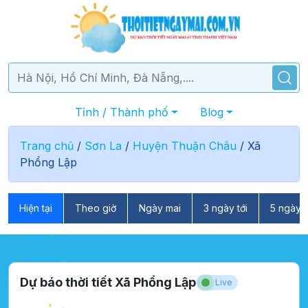
Tỉnh / Thành phố
Blog
Trang chủ
/
Sơn La
/
Huyện Thuận Châu
/
Xã
Phổng Lập
Hiện tại
Theo giờ
Ngày mai
3 ngày tới
5 ngày t
Dự báo thời tiết Xã Phổng Lập
Live