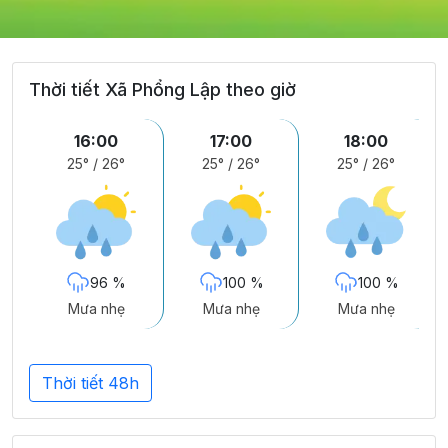
Thời tiết Xã Phổng Lập theo giờ
16:00
17:00
18:00
25°
/
26°
25°
/
26°
25°
/
26°
96 %
100 %
100 %
Mưa nhẹ
Mưa nhẹ
Mưa nhẹ
Thời tiết 48h