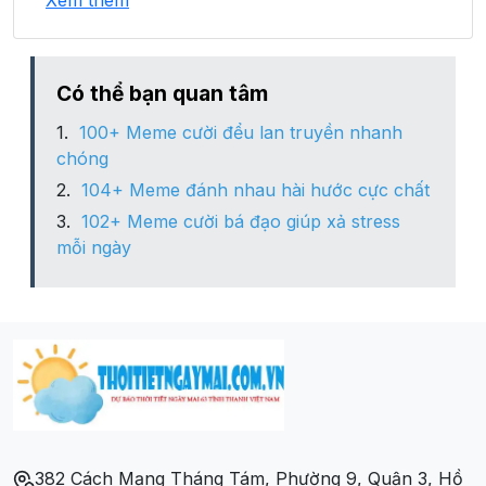
Xem thêm
Xã Chiềng Pấc
Xã Chiềng Pha
Có thể bạn quan tâm
100+ Meme cười đểu lan truyền nhanh
Xã Co Mạ
chóng
104+ Meme đánh nhau hài hước cực chất
Xã Co Tòng
102+ Meme cười bá đạo giúp xả stress
mỗi ngày
Xã é Tòng
Xã Liệp Tè
Xã Long Hẹ
Xã Muổi Nọi
382 Cách Mạng Tháng Tám, Phường 9, Quận 3, Hồ