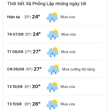
Thời tiết Xã Phổng Lập những ngày tới
24°
Hiện tại
25°
Mưa vừa
/
24°
T6 07/08
25°
Mưa vừa
/
27°
T7 08/08
27°
Mưa vừa
/
27°
CN 09/08
30°
Mưa cường độ nặng
/
30°
T2 10/08
35°
Mưa vừa
/
26°
T3 11/08
26°
Mưa vừa
/