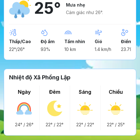
25°
Mưa nhẹ
Cảm giác như 26°.
Thấp/Cao
Độ ẩm
Tầm nhìn
Gió
Điểm ng
22°/26°
93%
10 km
1.4 km/h
23.79°
Nhiệt độ Xã Phổng Lập
Ngày
Đêm
Sáng
Chiều
24°
/
26°
22°
/
22°
22°
/
22°
22°
/
25°