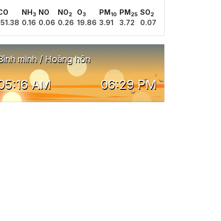
CO
NH
NO
NO
O
PM
PM
SO
3
2
3
10
25
2
151.38
0.16
0.06
0.26
19.86
3.91
3.72
0.07
Bình minh / Hoàng hôn
05:16 AM
06:29 PM