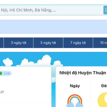
3 ngày tới
5 ngày tới
7 ngày tới
10 n
Nhiệt độ Huyện Thuận
Live
Ngày
Đê
4°.