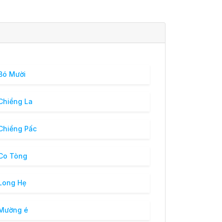
Bó Mười
Chiềng La
Chiềng Pấc
Co Tòng
Long Hẹ
Mường é