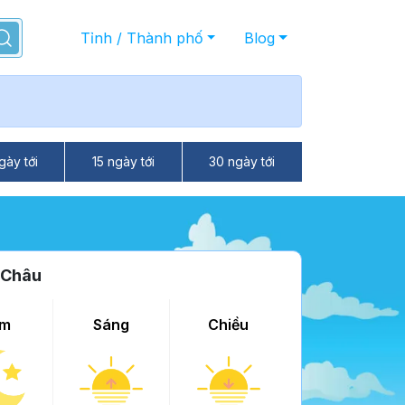
Tỉnh / Thành phố
Blog
gày tới
15 ngày tới
30 ngày tới
 Châu
m
Sáng
Chiều