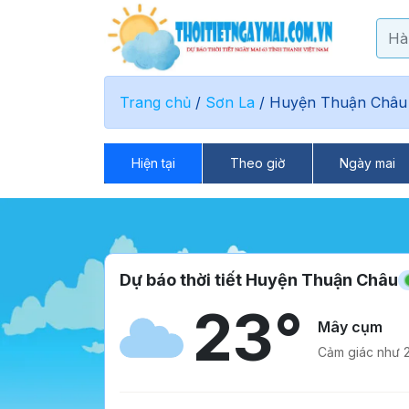
Trang chủ
/
Sơn La
/
Huyện Thuận Châu
Hiện tại
Theo giờ
Ngày mai
Dự báo thời tiết Huyện Thuận Châu
23°
Mây cụm
Cảm giác như 2