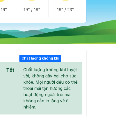
/
19°
19°
/
19°
19°
/
23°
Chất lượng không khí
Chất lượng không khí tuyệt
Tốt
23:00
00:00
01:00
vời, không gây hại cho sức
20°
/
21°
20°
/
21°
20°
/
21°
khỏe. Mọi người đều có thể
thoải mái tận hưởng các
hoạt động ngoài trời mà
không cần lo lắng về ô
nhiễm.
74 %
75 %
74 %
Mây cụm
Mây cụm
Mây đen u ám