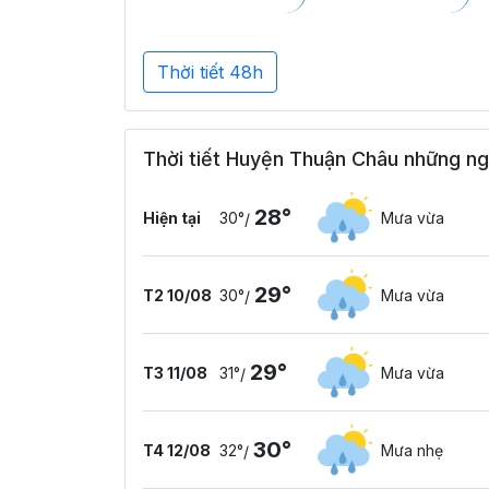
Thời tiết 48h
Thời tiết Huyện Thuận Châu những ng
28°
Hiện tại
30°
Mưa vừa
/
29°
T2 10/08
30°
Mưa vừa
/
29°
T3 11/08
31°
Mưa vừa
/
30°
T4 12/08
32°
Mưa nhẹ
/