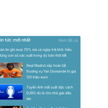
in tức mới nhất
Xem tất cả
Bản tin ghi mưa 70% mà cả ngày trời khô: hiểu
đúng con số xác suất trong dự báo thời tiết
Real Madrid sắp hoàn tất
thương vụ Yan Diomande trị giá
120 triệu euro
Tuyển Anh mất suất đặc cách
EURO dù là chủ nhà giải đấu
lớn