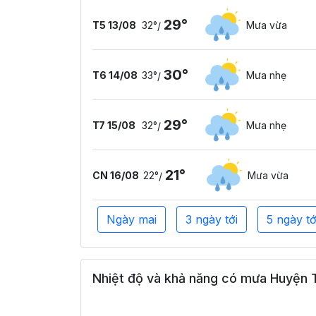
29°
T5 13/08
32°
Mưa vừa
/
30°
T6 14/08
33°
Mưa nhẹ
/
29°
T7 15/08
32°
Mưa nhẹ
/
21°
CN 16/08
22°
Mưa vừa
/
Ngày mai
3 ngày tới
5 ngày tớ
Nhiệt độ và khả năng có mưa Huyện T