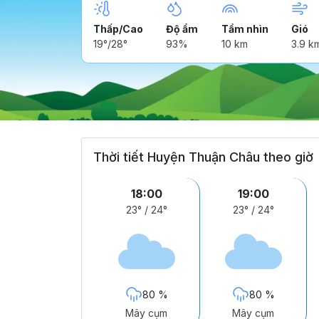
Thấp/Cao
Độ ẩm
Tầm nhìn
Gió
19°/28°
93%
10 km
3.9 k
Thời tiết Huyện Thuận Châu theo giờ
18:00
19:00
23°
/
24°
23°
/
24°
80 %
80 %
Mây cụm
Mây cụm