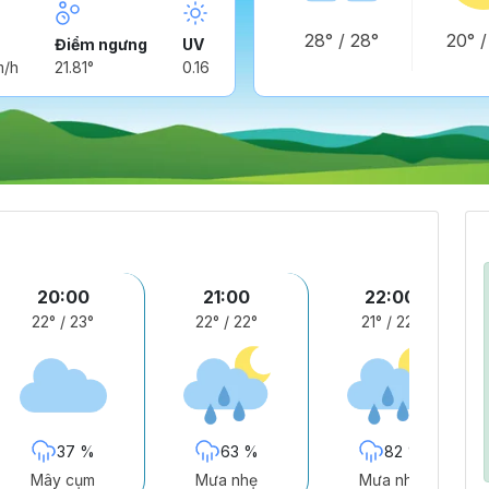
28°
/
28°
20°
Điểm ngưng
UV
m/h
21.81°
0.16
20:00
21:00
22:00
22°
/
23°
22°
/
22°
21°
/
22°
37 %
63 %
82 %
Mây cụm
Mưa nhẹ
Mưa nhẹ