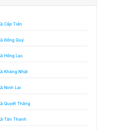
ã Cấp Tiến
ã Đồng Quý
ã Hồng Lạc
ã Kháng Nhật
ã Ninh Lai
ã Quyết Thắng
ã Tân Thanh