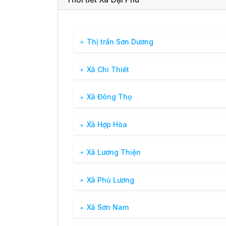
41°
17:00
34°
Mây rải rác
/
Thị trấn Sơn Dương
37°
18:00
31°
Mây rải rác
/
Xã Chi Thiết
34°
19:00
29°
Mây thưa
/
Xã Đông Thọ
32°
20:00
28°
Bầu trời qua
Xã Hợp Hòa
/
Xã Lương Thiện
31°
21:00
28°
Bầu trời qua
/
Xã Phú Lương
31°
22:00
27°
Mây rải rác
/
Xã Sơn Nam