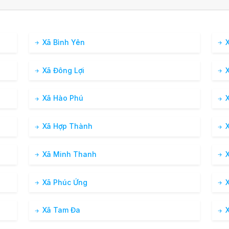
0 %
3.8 km/h
Xã Bình Yên
X
0 %
3.7 km/h
Xã Đông Lợi
X
0 %
2.8 km/h
Xã Hào Phú
X
0 %
3.2 km/h
ng đãng
Xã Hợp Thành
X
Xã Minh Thanh
X
0 %
2.6 km/h
ng đãng
Xã Phúc Ứng
X
0 %
2.3 km/h
Xã Tam Đa
X