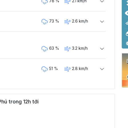
78 %
2.1 km/h
73 %
2.6 km/h
63 %
3.2 km/h
51 %
2.8 km/h
51 %
3.1 km/h
hú trong 12h tới
98 %
3 km/h