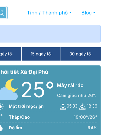
Tỉnh / Thành phố
Blog
gày tới
15 ngày tới
30 ngày tới
hời tiết Xã Đại Phú
25°
Mây rải rác
Cảm giác như 26°.
05:33
18:36
Mặt trời mọc/lặn
Thấp/Cao
19:00°/26°
Độ ẩm
94%