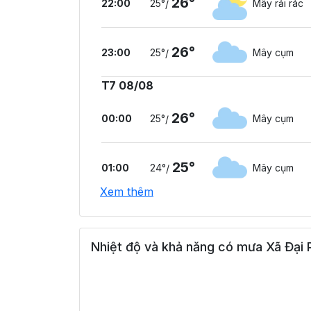
26°
22:00
25°
Mây rải rác
/
26°
23:00
25°
Mây cụm
/
T7 08/08
26°
00:00
25°
Mây cụm
/
25°
01:00
24°
Mây cụm
/
Xem thêm
25°
02:00
24°
Mưa nhẹ
/
Nhiệt độ và khả năng có mưa Xã Đại P
24°
03:00
23°
Mưa nhẹ
/