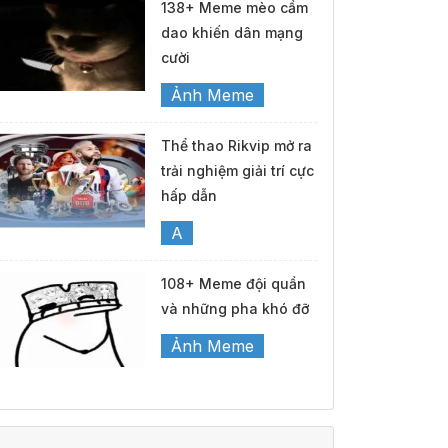
138+ Meme mèo cầm
dao khiến dân mạng
cười
Ảnh Meme
Thể thao Rikvip mở ra
trải nghiệm giải trí cực
hấp dẫn
A
108+ Meme đội quần
và những pha khó đỡ
Ảnh Meme