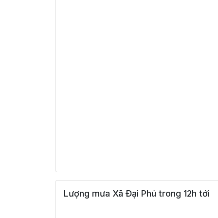
24°
04:00
23°
Mây rải rác
/
24°
05:00
23°
Mây rải rác
/
24°
06:00
23°
Mây rải rác
/
26°
07:00
25°
Mây rải rác
/
31°
08:00
27°
Mây thưa
/
35°
09:00
30°
Mây thưa
/
Lượng mưa Xã Đại Phú trong 12h tới
38°
10:00
33°
Mây thưa
/