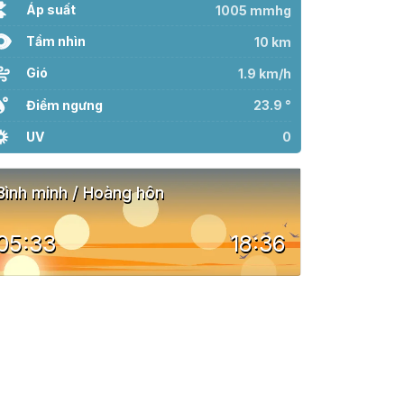
Áp suất
1005 mmhg
Tầm nhìn
10 km
Gió
1.9 km/h
Điểm ngưng
23.9 °
UV
0
Bình minh / Hoàng hôn
05:33
18:36