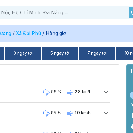
Dương
/
Xã Đại Phú
/
Hàng giờ
3 ngày tới
5 ngày tới
7 ngày tới
10 n
T
96 %
2.8 km/h
85 %
1.9 km/h