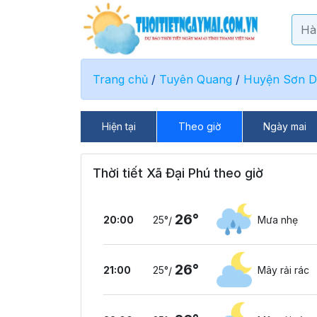
Trang chủ
/
Tuyên Quang
/
Huyện Sơn 
Hiện tại
Theo giờ
Ngày mai
Thời tiết Xã Đại Phú theo giờ
26°
20:00
25°
Mưa nhẹ
/
26°
21:00
25°
Mây rải rác
/